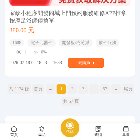
家政小程序開發同城上門預約服務維修APP推拿
按摩足浴師傅搶單
380.00 元
1688
電子元器件
開發板/樹莓派
軟件服務
1
0%
2026-07-18 02:18:23
1688
去購買
共 1124 條
首頁
←
1
2
3
...
57
→
尾頁
共 57 頁
熱門推薦
代購
首頁
爆品
查詢
集運