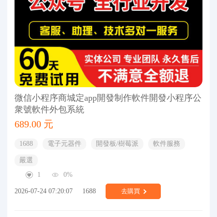
微信小程序商城定app開發制作軟件開發小程序公
衆號軟件外包系統
689.00 元
1688
電子元器件
開發板/樹莓派
軟件服務
嚴選
1
0%
2026-07-24 07:20:07
1688
去購買