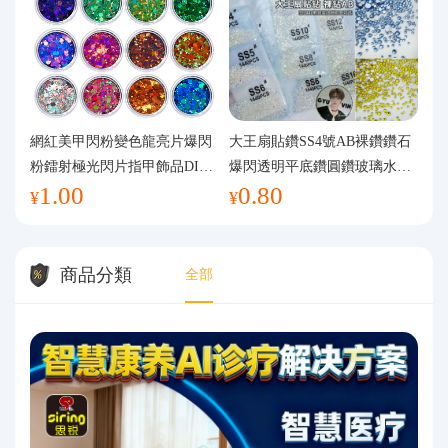
網紅美甲閃粉變色龍亮片爆閃
大王扇貼鑽SS4號AB裸鑽鑽石
粉鐳射極光閃片指甲飾品DIY
爆閃透明平底鑽圓鑽玻璃水鑽
1.00
0.80
手工流麻
美甲鑽飾
¥
¥
商品分類
全部