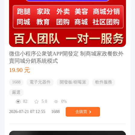
微信小程序公衆號APP開發定 制商城家政餐飲外
賣同城分銷系統模式
19.90 元
1688
電子元器件
開發板/樹莓派
軟件服務
嚴選
82
5.0
0%
2026-07-21 07:12:55
1688
去購買