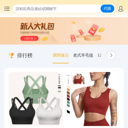
代購
首頁
中國商品代購
排行榜
國際爆品
老式羊毛毯
12.00-20 truck inn
集運服務
爆品推薦
查詢運單
最新公告
物流資訊