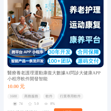
醫療養老護理運動康復大數據AI問診大健康APP
小程序軟件開發智能
10.00 元
1688
商務服務
軟件
行業專用軟件
74
5.0
8%