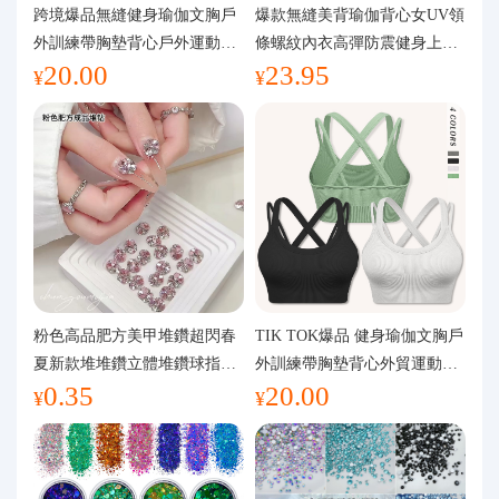
代購問答
跨境爆品無縫健身瑜伽文胸戶
爆款無縫美背瑜伽背心女UV領
外訓練帶胸墊背心戶外運動瑜
條螺紋內衣高彈防震健身上裝
20.00
23.95
伽服女
運動文胸
關於我們
¥
¥
粉色高品肥方美甲堆鑽超閃春
TIK TOK爆品 健身瑜伽文胸戶
夏新款堆堆鑽立體堆鑽球指甲
外訓練帶胸墊背心外貿運動瑜
0.35
20.00
裝飾品
伽服女
¥
¥