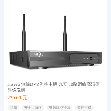
Hiseeu 無線DVR監控主機 九安 10路網絡高清硬
盤錄像機
270.00 元
1688
安全、防護
安防監控設備
監控主機