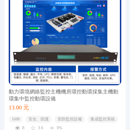
動力環境網絡監控主機機房環控動環採集主機動
環集中監控動環設備
13.00 元
1688
安全、防護
安防監控設備
集成監控系統
8
3.6
0%