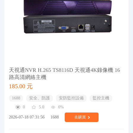
天視通NVR H.265 TS8116D 天視通4K錄像機 16
路高清網絡主機
185.00 元
1688
安全、防護
安防監控設備
監控主機
0
5.0
0%
2026-07-18 07:31:56
1688
去購買