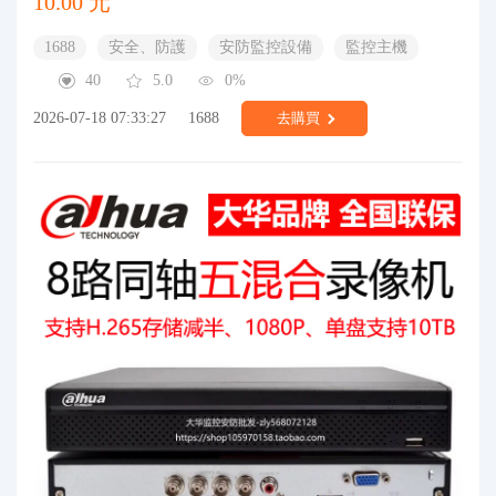
10.00 元
1688
安全、防護
安防監控設備
監控主機
40
5.0
0%
2026-07-18 07:33:27
1688
去購買