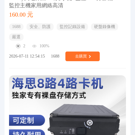
監控主機家用網絡高清
160.00 元
1688
安全、防護
監控記錄設備
硬盤錄像機
嚴選
2
100%
2026-07-11 12:54:15
1688
去購買