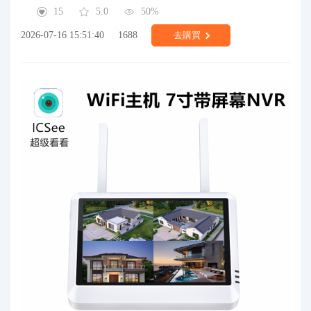
15
5.0
50%
2026-07-16 15:51:40
1688
去購買