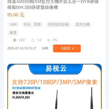
雄邁AHD同軸XM監控主機外貿五合一DVR硬碟
模擬BNC頭8路硬盤錄像機
95.00 元
1688
安全、防護
安防監控設備
監控主機
嚴選
1267
5.0
0%
2026-07-16 19:55:27
1688
去購買