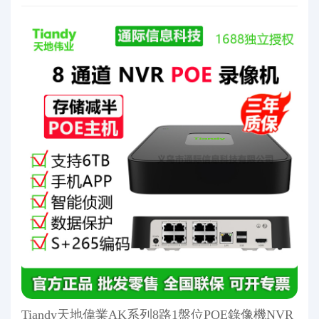
Tiandy天地偉業AK系列8路1盤位POE錄像機NVR