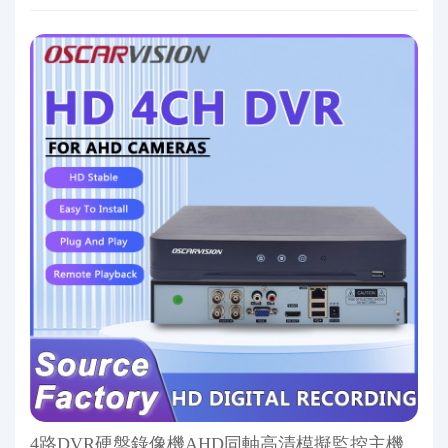
4路DVR硬盤錄像機AHD同軸高清模擬監控主機