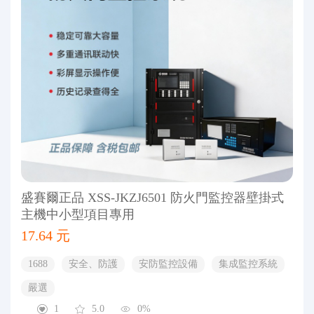
盛賽爾正品 XSS-JKZJ6501 防火門監控器壁掛式
主機中小型項目專用
17.64 元
1688
安全、防護
安防監控設備
集成監控系統
嚴選
1
5.0
0%