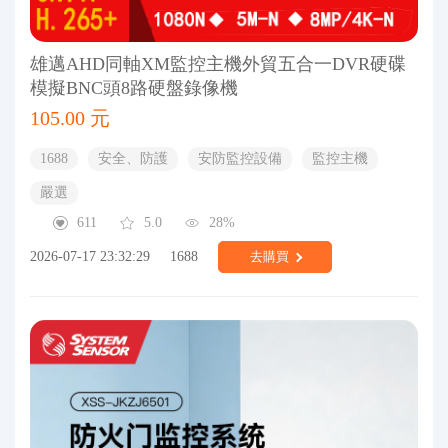
雄邁AHD同軸XM監控主機外貿五合一DVR硬碟
模擬BNC頭8路硬盤錄像機
105.00 元
1688
安全、防護
安防監控設備
監控主機
嚴選
611
5.0
28%
2026-07-17 23:32:29
1688
去購買