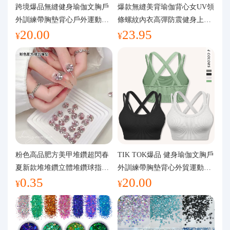
代購問答
跨境爆品無縫健身瑜伽文胸戶
爆款無縫美背瑜伽背心女UV領
外訓練帶胸墊背心戶外運動瑜
條螺紋內衣高彈防震健身上裝
20.00
23.95
伽服女
運動文胸
關於我們
¥
¥
粉色高品肥方美甲堆鑽超閃春
TIK TOK爆品 健身瑜伽文胸戶
夏新款堆堆鑽立體堆鑽球指甲
外訓練帶胸墊背心外貿運動瑜
0.35
20.00
裝飾品
伽服女
¥
¥