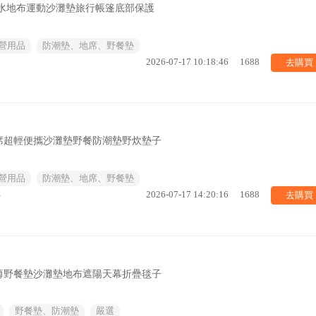
防水地布運動沙灘墊旅行帳篷底部保護
營用品
防潮墊、地席、野餐墊
去購買
2026-07-17 10:18:46
1688
席超輕便攜沙灘墊野餐防潮墊野炊墊子
營用品
防潮墊、地席、野餐墊
去購買
%
2026-07-17 14:20:16
1688
薄野餐墊沙灘墊地布遮陽天幕折疊毯子
野餐墊、防潮墊
嚴選