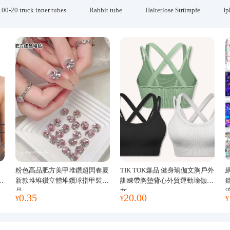
.00-20 truck inner tubes
Rabbit tube
Halterlose Strümpfe
Ip
粉色高品肥方美甲堆鑽超閃春夏
TIK TOK爆品 健身瑜伽文胸戶外
運
新款堆堆鑽立體堆鑽球指甲裝飾
訓練帶胸墊背心外貿運動瑜伽服
品
女
0.35
20.00
¥
¥
¥