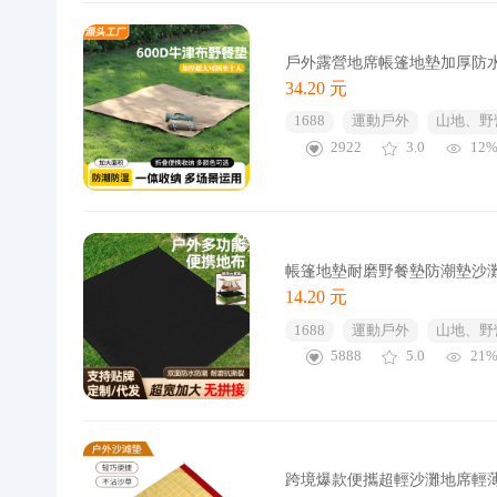
戶外露營地席帳篷地墊加厚防
34.20 元
1688
運動戶外
山地、野
2922
3.0
12
帳篷地墊耐磨野餐墊防潮墊沙
14.20 元
1688
運動戶外
山地、野
5888
5.0
21
跨境爆款便攜超輕沙灘地席輕