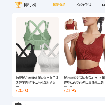
排行榜
國際爆品
老式羊毛毯
12
關於我們
跨境爆品無縫健身瑜伽文胸戶外
爆款無縫美背瑜伽背心女UV領
訓練帶胸墊背心戶外運動瑜伽服
條螺紋內衣高彈防震健身上裝
女
動文胸
20.00
23.95
¥
¥