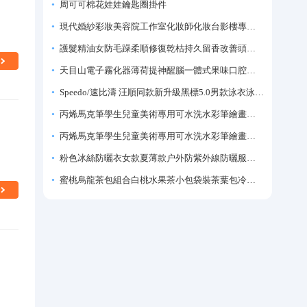
周可可棉花娃娃鑰匙圈掛件
現代婚紗彩妝美容院工作室化妝師化妝台影樓專業化妝師專用梳妝台
護髮精油女防毛躁柔順修復乾枯持久留香改善頭髮毛躁柔順劑神器
天目山電子霧化器薄荷提神醒腦一體式果味口腔噴霧吸入式戒煙神器
Speedo/速比濤 汪順同款新升級黑標5.0男款泳衣泳褲溫泉游泳套裝
丙烯馬克筆學生兒童美術專用可水洗水彩筆繪畫彩色塗鴉畫筆不透色可疊色防水手繪diy丙烯顏料筆水性填色筆
丙烯馬克筆學生兒童美術專用可水洗水彩筆繪畫彩色塗鴉畫筆不透色可疊色防水手繪diy丙烯顏料筆水性填色筆
粉色冰絲防曬衣女款夏薄款户外防紫外線防曬服修身緊身短外套上衣
蜜桃烏龍茶包組合白桃水果茶小包袋裝茶葉包冷泡茶泡水喝的東西