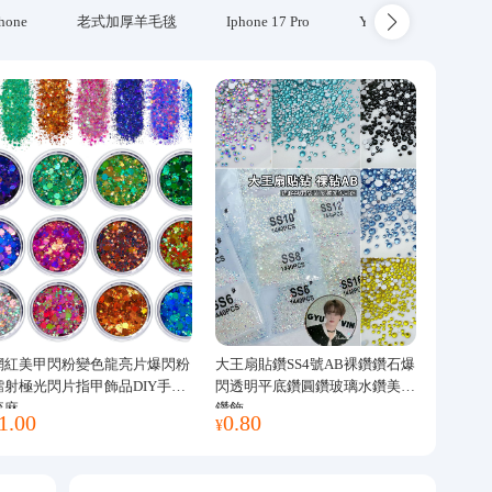
hone
老式加厚羊毛毯
Iphone 17 Pro
Yubikey
防火
網紅美甲閃粉變色龍亮片爆閃粉
大王扇貼鑽SS4號AB裸鑽鑽石爆
鐳射極光閃片指甲飾品DIY手工
閃透明平底鑽圓鑽玻璃水鑽美甲
流麻
鑽飾
1.00
0.80
¥