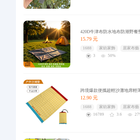
420D牛津布防水地布防潮野
15.79 元
1688
家紡家飾
居家布藝
3
50%
跨境爆款便攜超輕沙灘地席輕
12.90 元
1688
家紡家飾
居家布藝
16789
3.6
27