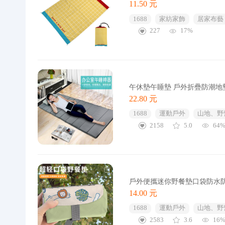
11.50 元
1688
家紡家飾
居家布藝
227
17%
午休墊午睡墊 戶外折疊防潮地
22.80 元
1688
運動戶外
山地、野
2158
5.0
64
戶外便攜迷你野餐墊口袋防水
14.00 元
1688
運動戶外
山地、野
2583
3.6
16