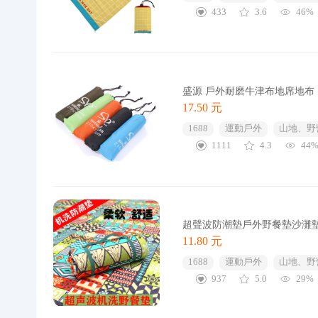
433
3.6
46%
盛源 戶外耐磨牛津布地席地布 
17.50 元
1688
運動戶外
山地、野
1111
4.3
44
超聲波防潮墊戶外野餐墊沙灘
11.80 元
1688
運動戶外
山地、野
937
5.0
29%