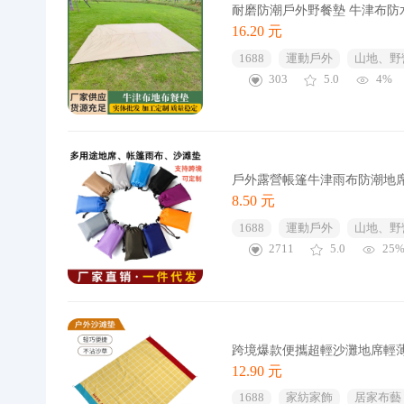
耐磨防潮戶外野餐墊 牛津布
16.20 元
1688
運動戶外
山地、野
303
5.0
4%
戶外露營帳篷牛津雨布防潮地
8.50 元
1688
運動戶外
山地、野
2711
5.0
25
跨境爆款便攜超輕沙灘地席輕
12.90 元
1688
家紡家飾
居家布藝