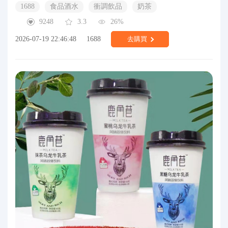
1688
食品酒水
衝調飲品
奶茶
9248
3.3
26%
2026-07-19 22:46:48
1688
去購買