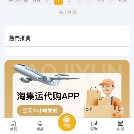
共 2000 條
首頁
←
1
2
3
...
100
→
尾頁
共 100 頁
熱門推薦
代購
首頁
爆品
查詢
集運