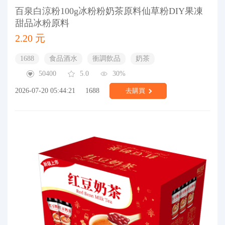
百泉白涼粉100g冰粉粉奶茶原料仙草粉DIY果凍
甜品冰粉原料
2.20 元
1688
食品酒水
衝調飲品
奶茶
50400
5.0
30%
2026-07-20 05:44:21
1688
去購買