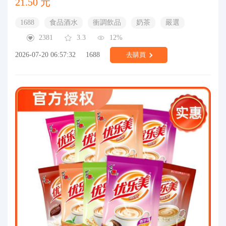
21.50 元
1688
食品酒水
衝調飲品
奶茶
嚴選
2381
3.3
12%
2026-07-20 06:57:32
1688
去購買