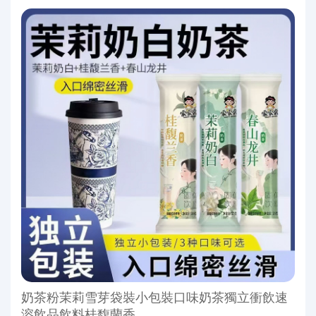
奶茶粉茉莉雪芽袋裝小包裝口味奶茶獨立衝飲速
溶飲品飲料桂馥蘭香