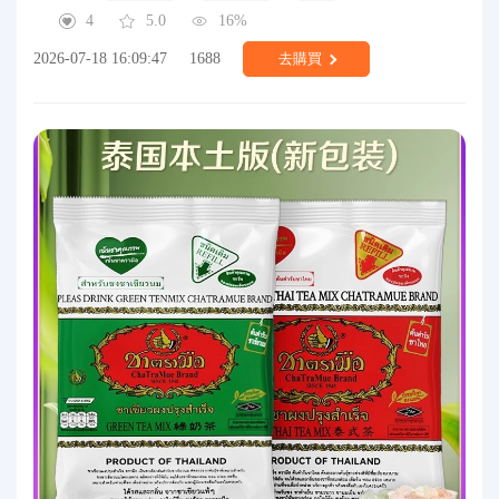
4
5.0
16%
2026-07-18 16:09:47
1688
去購買