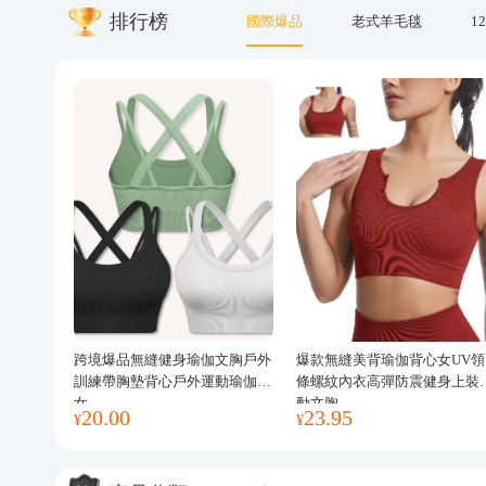
排行榜
國際爆品
老式羊毛毯
12
關於我們
跨境爆品無縫健身瑜伽文胸戶外
爆款無縫美背瑜伽背心女UV領
訓練帶胸墊背心戶外運動瑜伽服
條螺紋內衣高彈防震健身上裝
女
動文胸
20.00
23.95
¥
¥