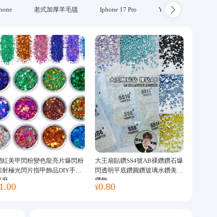
hone
老式加厚羊毛毯
Iphone 17 Pro
Yubikey
防火
網紅美甲閃粉變色龍亮片爆閃粉
大王扇貼鑽SS4號AB裸鑽鑽石爆
鐳射極光閃片指甲飾品DIY手工
閃透明平底鑽圓鑽玻璃水鑽美甲
流麻
鑽飾
1.00
0.80
¥