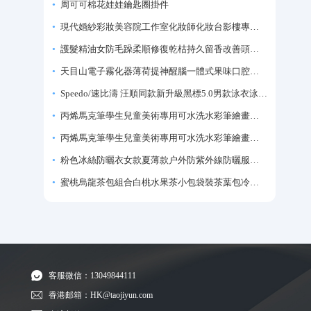
周可可棉花娃娃鑰匙圈掛件
現代婚紗彩妝美容院工作室化妝師化妝台影樓專業化妝師專用梳妝台
護髮精油女防毛躁柔順修復乾枯持久留香改善頭髮毛躁柔順劑神器
天目山電子霧化器薄荷提神醒腦一體式果味口腔噴霧吸入式戒煙神器
Speedo/速比濤 汪順同款新升級黑標5.0男款泳衣泳褲溫泉游泳套裝
丙烯馬克筆學生兒童美術專用可水洗水彩筆繪畫彩色塗鴉畫筆不透色可疊色防水手繪diy丙烯顏料筆水性填色筆
丙烯馬克筆學生兒童美術專用可水洗水彩筆繪畫彩色塗鴉畫筆不透色可疊色防水手繪diy丙烯顏料筆水性填色筆
粉色冰絲防曬衣女款夏薄款户外防紫外線防曬服修身緊身短外套上衣
蜜桃烏龍茶包組合白桃水果茶小包袋裝茶葉包冷泡茶泡水喝的東西
客服微信：13049844111
香港邮箱：HK@taojiyun.com