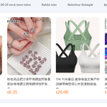
.00-20 truck inner tubes
Rabbit tube
Halterlose Strümpfe
Ip
粉色高品肥方美甲堆鑽超閃春夏
TIK TOK爆品 健身瑜伽文胸戶外
運
新款堆堆鑽立體堆鑽球指甲裝飾
訓練帶胸墊背心外貿運動瑜伽服
品
女
0.35
20.00
¥
¥
¥