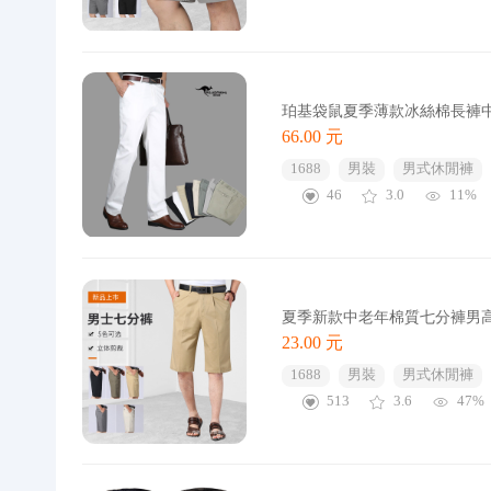
珀基袋鼠夏季薄款冰絲棉長褲
66.00 元
1688
男裝
男式休閒褲
46
3.0
11%
夏季新款中老年棉質七分褲男
23.00 元
1688
男裝
男式休閒褲
513
3.6
47%