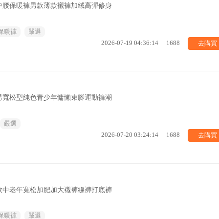
中腰保暖褲男款薄款襯褲加絨高彈修身
保暖褲
嚴選
去購買
2026-07-19 04:36:14
1688
男寬松型純色青少年慵懶束腳運動褲潮
嚴選
去購買
2026-07-20 03:24:14
1688
款中老年寬松加肥加大襯褲線褲打底褲
保暖褲
嚴選