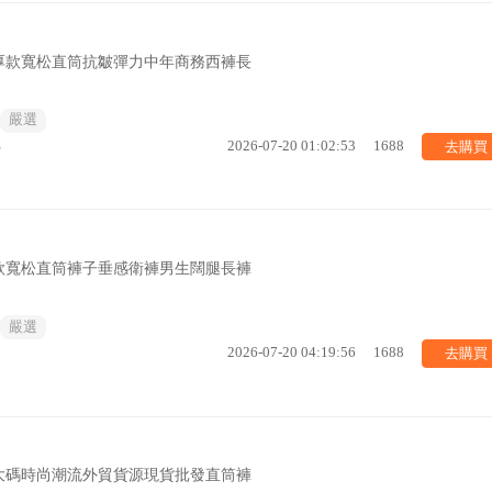
厚款寬松直筒抗皺彈力中年商務西褲長
嚴選
去購買
%
2026-07-20 01:02:53
1688
新款寬松直筒褲子垂感衛褲男生闊腿長褲
嚴選
去購買
2026-07-20 04:19:56
1688
大碼時尚潮流外貿貨源現貨批發直筒褲