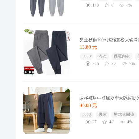
148
0
4%
男士秋褲100%純棉寬松大碼
13.80 元
1688
內衣
保暖內衣
326
3.3
7%
太極褲男中國風夏季大碼運動
40.00 元
1688
男裝
男式休閒褲
27
4.3
4%