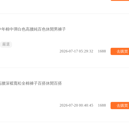
中年棉中彈白色高腰純百色休閒男褲子
嚴選
去購買
2026-07-17 05:29:32
1688
高腰深襠寬松全棉褲子百搭休閒百搭
去購買
2026-07-20 00:40:45
1688