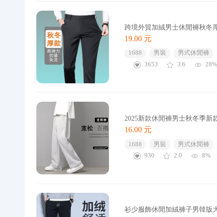
跨境外貿加絨男士休閒褲秋冬
19.00 元
1688
男裝
男式休閒褲
3653
3.6
28
2025新款休閒褲男士秋冬季
16.00 元
1688
男裝
男式休閒褲
930
2.0
8%
衫少服飾休閒加絨褲子男韓版