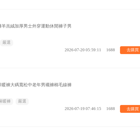
褲羊羔絨加厚男士外穿運動休閒褲子男
嚴選
去購買
2026-07-20 05:59:11
1688
保暖褲大碼寬松中老年男襯褲棉毛線褲
保暖褲
嚴選
去購買
2026-07-19 07:46:15
1688