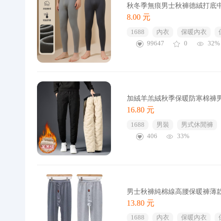
秋冬季無痕男士秋褲德絨打底
8.00 元
1688
內衣
保暖內衣
99647
0
32%
加絨羊羔絨秋季保暖防寒棉褲
16.80 元
1688
男裝
男式休閒褲
406
33%
男士秋褲純棉線高腰保暖褲薄
13.80 元
1688
內衣
保暖內衣