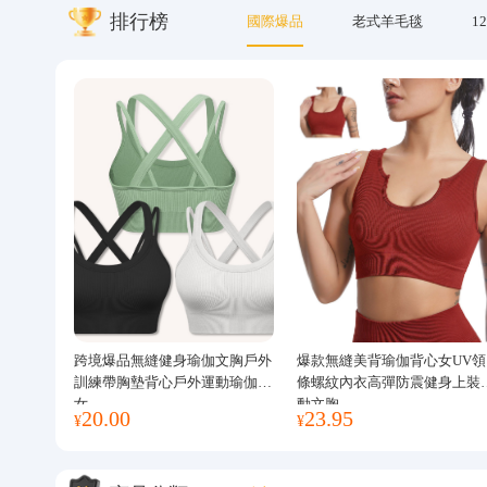
排行榜
國際爆品
老式羊毛毯
12
關於我們
跨境爆品無縫健身瑜伽文胸戶外
爆款無縫美背瑜伽背心女UV領
訓練帶胸墊背心戶外運動瑜伽服
條螺紋內衣高彈防震健身上裝
女
動文胸
20.00
23.95
¥
¥