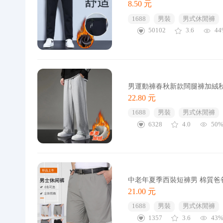
8.50 元
1688
男裝
男式休閒褲
50102
3.6
44
男運動褲春秋新款闊腿褲加絨
22.80 元
1688
男裝
男式休閒褲
6328
4.0
50
中老年夏季西裝短褲男 棉質
21.00 元
1688
男裝
男式休閒褲
1357
3.6
43