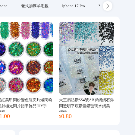
hone
老式加厚羊毛毯
Iphone 17 Pro
Yubikey
防火
網紅美甲閃粉變色龍亮片爆閃粉
大王扇貼鑽SS4號AB裸鑽鑽石爆
鐳射極光閃片指甲飾品DIY手工
閃透明平底鑽圓鑽玻璃水鑽美甲
流麻
鑽飾
1.00
0.80
¥