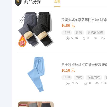
商品分類
全部
跨境大碼冬季防風防水加絨棉
16.90 元
1688
男裝
男式休閒褲
5526
0
37%
男士秋褲純棉打底褲全棉高腰
10.50 元
1688
內衣
保暖內衣
21553
0
31%