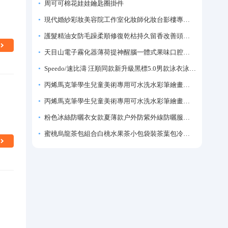
周可可棉花娃娃鑰匙圈掛件
現代婚紗彩妝美容院工作室化妝師化妝台影樓專業化妝師專用梳妝台
護髮精油女防毛躁柔順修復乾枯持久留香改善頭髮毛躁柔順劑神器
天目山電子霧化器薄荷提神醒腦一體式果味口腔噴霧吸入式戒煙神器
Speedo/速比濤 汪順同款新升級黑標5.0男款泳衣泳褲溫泉游泳套裝
丙烯馬克筆學生兒童美術專用可水洗水彩筆繪畫彩色塗鴉畫筆不透色可疊色防水手繪diy丙烯顏料筆水性填色筆
丙烯馬克筆學生兒童美術專用可水洗水彩筆繪畫彩色塗鴉畫筆不透色可疊色防水手繪diy丙烯顏料筆水性填色筆
粉色冰絲防曬衣女款夏薄款户外防紫外線防曬服修身緊身短外套上衣
蜜桃烏龍茶包組合白桃水果茶小包袋裝茶葉包冷泡茶泡水喝的東西