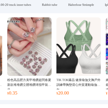
.00-20 truck inner tubes
Rabbit tube
Halterlose Strümpfe
Ip
粉色高品肥方美甲堆鑽超閃春夏
TIK TOK爆品 健身瑜伽文胸戶外
運
新款堆堆鑽立體堆鑽球指甲裝飾
訓練帶胸墊背心外貿運動瑜伽服
品
女
0.35
20.00
¥
¥
¥