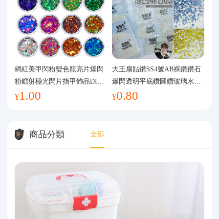
網紅美甲閃粉變色龍亮片爆閃
大王扇貼鑽SS4號AB裸鑽鑽石
粉鐳射極光閃片指甲飾品DIY
爆閃透明平底鑽圓鑽玻璃水鑽
1.00
0.80
手工流麻
美甲鑽飾
¥
¥
商品分類
全部