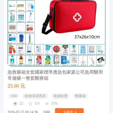
急救藥箱全套國家標準應急包家庭公司急用醫用
常備藥一整套醫療箱
25.00 元
1688
收納清潔用具
收納防塵
醫藥箱
22
5.0
25%
2026-07-15 00:14:36
1688
去購買