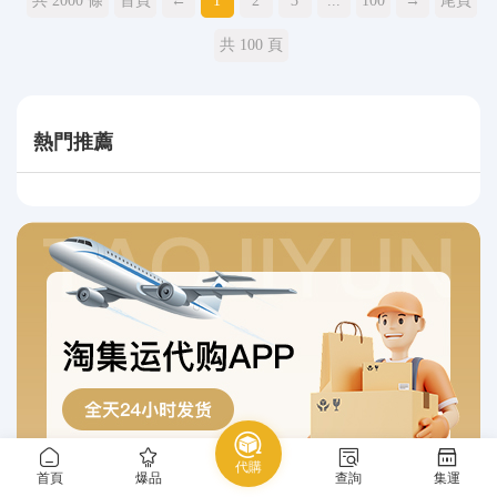
共 2000 條
首頁
←
1
2
3
...
100
→
尾頁
共 100 頁
熱門推薦
代購
首頁
爆品
查詢
集運