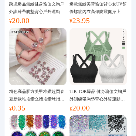
代購問答
跨境爆品無縫健身瑜伽文胸戶
爆款無縫美背瑜伽背心女UV領
外訓練帶胸墊背心戶外運動瑜
條螺紋內衣高彈防震健身上裝
20.00
23.95
伽服女
運動文胸
關於我們
¥
¥
粉色高品肥方美甲堆鑽超閃春
TIK TOK爆品 健身瑜伽文胸戶
夏新款堆堆鑽立體堆鑽球指甲
外訓練帶胸墊背心外貿運動瑜
0.35
20.00
裝飾品
伽服女
¥
¥