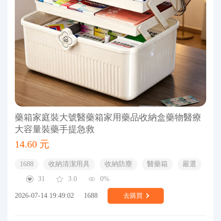
藥箱家庭裝大號醫藥箱家用藥品收納盒藥物醫療
大容量裝藥手提急救
14.60 元
1688
收納清潔用具
收納防塵
醫藥箱
嚴選
31
3.0
0%
2026-07-14 19:49:02
1688
去購買