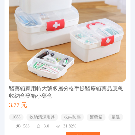
醫藥箱家用特大號多層分格手提醫療箱藥品應急
收納盒藥箱小藥盒
3.77 元
1688
收納清潔用具
收納防塵
醫藥箱
嚴選
583
3.0
31.82%