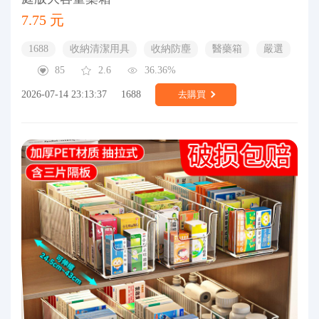
7.75 元
1688
收納清潔用具
收納防塵
醫藥箱
嚴選
85
2.6
36.36%
2026-07-14 23:13:37
1688
去購買