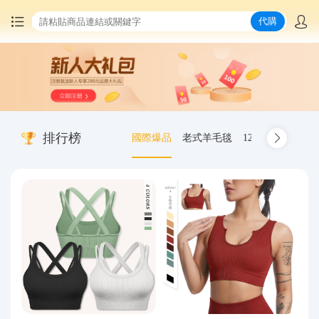
代購
首頁
中國商品代購
排行榜
國際爆品
老式羊毛毯
12.00-20 truck inn
集運服務
爆品推薦
查詢運單
最新公告
物流資訊