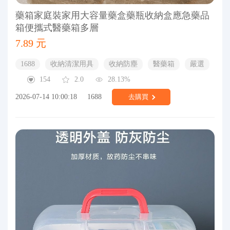
藥箱家庭裝家用大容量藥盒藥瓶收納盒應急藥品
箱便攜式醫藥箱多層
7.89 元
1688
收納清潔用具
收納防塵
醫藥箱
嚴選
154
2.0
28.13%
2026-07-14 10:00:18
1688
去購買