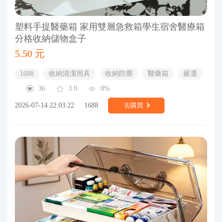
塑料手提醫藥箱 家用雙層急救箱學生宿舍醫療箱
分格收納儲物盒子
5.50 元
1688
收納清潔用具
收納防塵
醫藥箱
嚴選
36
3.0
0%
2026-07-14 22:03:22
1688
去購買