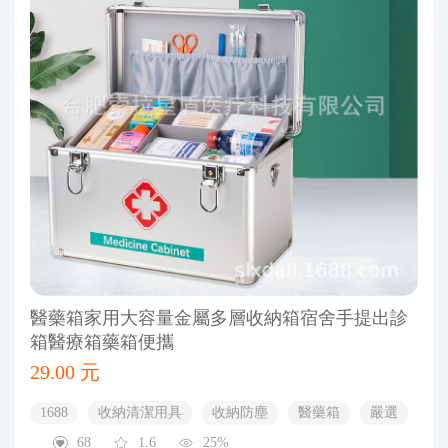
醫藥箱家用大容量金屬多層收納箱宿舍手提出診
箱醫療箱藥箱便攜
29.00 元
1688
收納清潔用具
收納防塵
醫藥箱
嚴選
68
1.6
25%