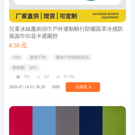
兒童冰絲魔術頭巾戶外運動騎行防曬面罩冷感防
風面巾印花卡通圍脖
8.50 元
1688
運動戶外
運動戶外輔助用品
運動帽、頭巾
763
3.6
37.5%
2026-07-14 01:36:26
1688
去購買