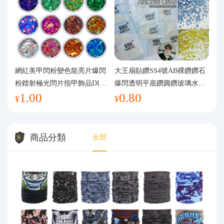
網紅美甲閃粉變色龍亮片爆閃
大王扇貼鑽SS4號AB裸鑽鑽石
粉鐳射極光閃片指甲飾品DIY
爆閃透明平底鑽圓鑽玻璃水鑽
1.00
0.80
手工流麻
美甲鑽飾
¥
¥
商品分類
全部