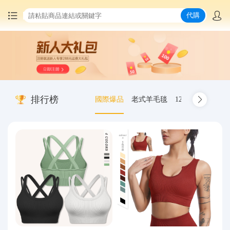
代購
首頁
中國商品代購
排行榜
國際爆品
老式羊毛毯
12.00-20 truck inn
集運服務
爆品推薦
查詢運單
最新公告
物流資訊