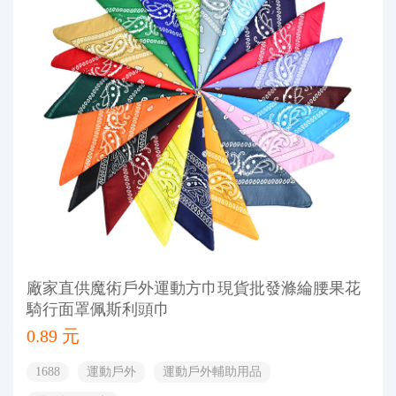
廠家直供魔術戶外運動方巾現貨批發滌綸腰果花
騎行面罩佩斯利頭巾
0.89 元
1688
運動戶外
運動戶外輔助用品