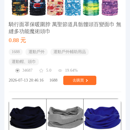
騎行面罩保暖圍脖 萬聖節道具骷髏頭百變面巾 無
縫多功能魔術頭巾
0.88 元
1688
運動戶外
運動戶外輔助用品
運動帽、頭巾
34687
5.0
19.64%
2026-07-13 20:46:16
1688
去購買