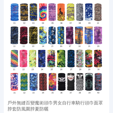
戶外無縫百變魔術頭巾男女自行車騎行頭巾面罩
脖套防風圍脖夏防曬