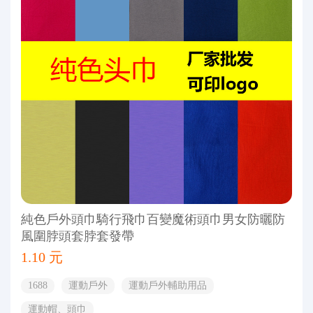
純色戶外頭巾騎行飛巾百變魔術頭巾男女防曬防
風圍脖頭套脖套發帶
1.10 元
1688
運動戶外
運動戶外輔助用品
運動帽、頭巾