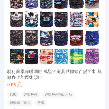
騎行面罩保暖圍脖 萬聖節道具骷髏頭百變面巾 無
縫多功能魔術頭巾
0.85 元
1688
運動戶外
運動戶外輔助用品
運動帽、頭巾
嚴選