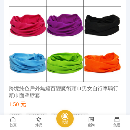
跨境純色戶外無縫百變魔術頭巾男女自行車騎行
頭巾面罩脖套
1.50 元
1688
運動戶外
運動戶外輔助用品
代購
首頁
爆品
查詢
集運
運動帽、頭巾