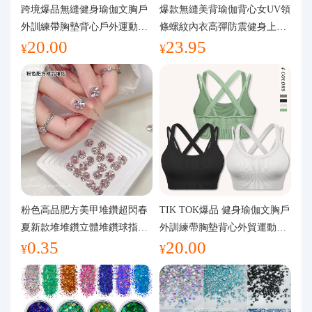
代購問答
跨境爆品無縫健身瑜伽文胸戶
爆款無縫美背瑜伽背心女UV領
外訓練帶胸墊背心戶外運動瑜
條螺紋內衣高彈防震健身上裝
20.00
23.95
伽服女
運動文胸
關於我們
¥
¥
粉色高品肥方美甲堆鑽超閃春
TIK TOK爆品 健身瑜伽文胸戶
夏新款堆堆鑽立體堆鑽球指甲
外訓練帶胸墊背心外貿運動瑜
0.35
20.00
裝飾品
伽服女
¥
¥