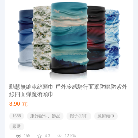
勳慧無縫冰絲頭巾 戶外冷感騎行面罩防曬防紫外
線四面彈魔術頭巾
8.90 元
1688
服飾配件、飾品
帽子/頭巾
魔術頭巾
嚴選
155
4.3
12.5%