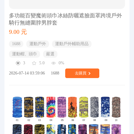
多功能百變魔術頭巾冰絲防曬遮臉面罩跨境戶外
騎行無縫圍脖男脖套
9.00 元
1688
運動戶外
運動戶外輔助用品
運動帽、頭巾
嚴選
3
5.0
0%
2026-07-14 03:59:06
1688
去購買