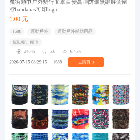
魔術頭巾戶外騎行面罩百變高彈防曬無縫脖套圍
脖bandanas可印logo
1.00 元
1688
運動戶外
運動戶外輔助用品
運動帽、頭巾
24645
5.0
6.45%
2026-07-15 08:29:15
1688
去購買