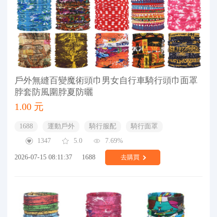
戶外無縫百變魔術頭巾男女自行車騎行頭巾面罩
脖套防風圍脖夏防曬
1.00 元
1688
運動戶外
騎行服配
騎行面罩
1347
5.0
7.69%
2026-07-15 08:11:37
1688
去購買