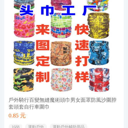
戶外騎行百變無縫魔術頭巾男女面罩防風沙圍脖
套頭套自行車圍巾
0.85 元
1688
運動戶外
運動戶外輔助用品