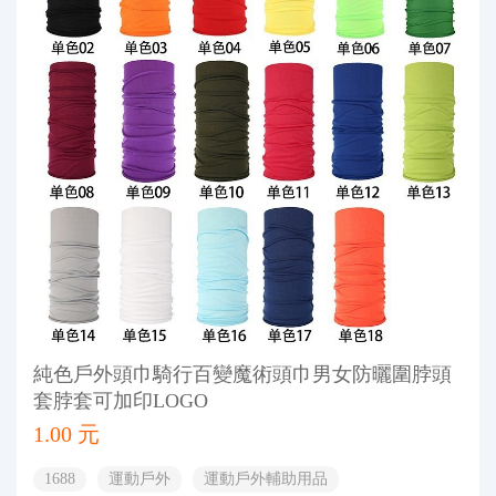
純色戶外頭巾騎行百變魔術頭巾男女防曬圍脖頭
套脖套可加印LOGO
1.00 元
1688
運動戶外
運動戶外輔助用品