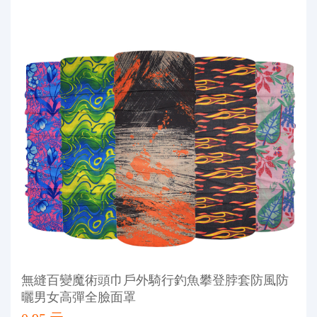
無縫百變魔術頭巾戶外騎行釣魚攀登脖套防風防
曬男女高彈全臉面罩