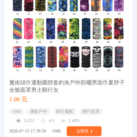
魔術頭巾運動圍脖套釣魚戶外防曬男面巾夏脖子
全臉面罩男士騎行女
1.00 元
1688
運動戶外
騎行服配
騎行面罩
51253
4.0
1.48%
2026-07-13 17:38:58
1688
去購買