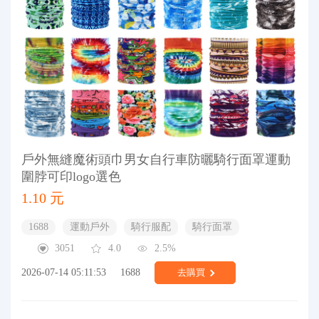
戶外無縫魔術頭巾男女自行車防曬騎行面罩運動
圍脖可印logo選色
1.10 元
1688
運動戶外
騎行服配
騎行面罩
3051
4.0
2.5%
2026-07-14 05:11:53
1688
去購買