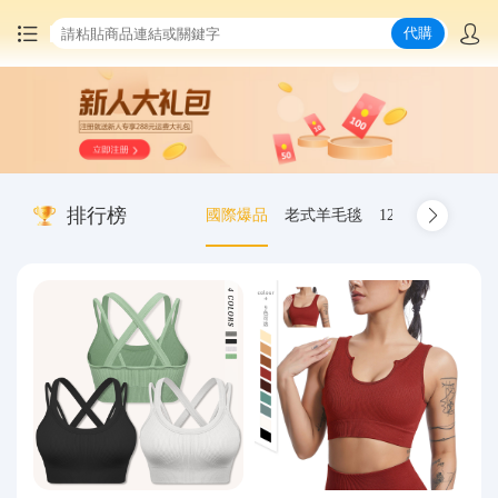
代購
首頁
中國商品代購
排行榜
國際爆品
老式羊毛毯
12.00-20 truck inn
集運服務
爆品推薦
查詢運單
最新公告
物流資訊