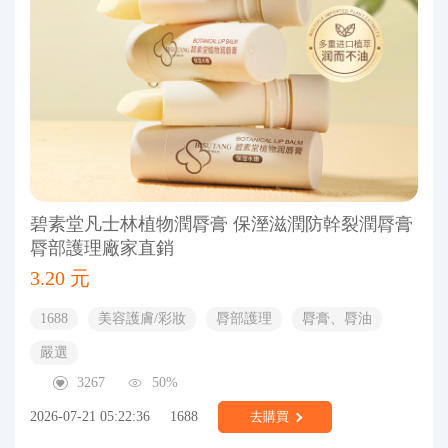
碧素堂凡士林植物潤脣膏 保溼滋潤防幹裂潤脣膏
脣部護理廠家直銷
3.20 元
1688
美容護膚/彩妝
脣部護理
脣膏、脣油
嚴選
3267
50%
2026-07-21 05:22:36
1688
去購買