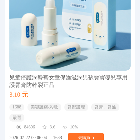
兒童倍護潤脣膏女童保溼滋潤男孩寶寶嬰兒專用
護脣膏防幹裂正品
3.10 元
1688
美容護膚/彩妝
脣部護理
脣膏、脣油
嚴選
84606
3.6
10%
2026-07-22 00:06:04
1688
去購買