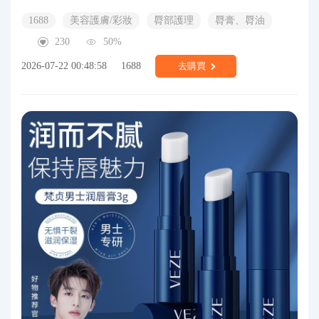
1688
美容護膚/彩妝
脣部護理
脣膏、脣油
230
50%
2026-07-22 00:48:58
1688
去購買