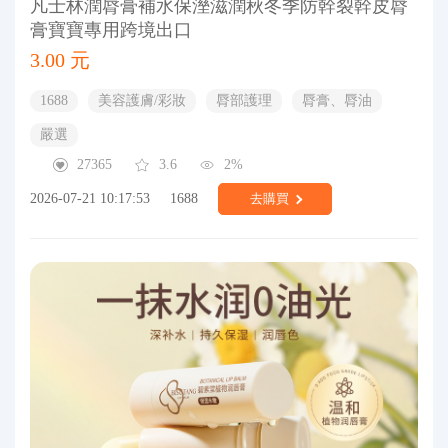
凡士林潤脣膏補水保溼滋潤秋冬季防幹裂幹皮脣
膏寶寶專用跨境出口
3.00 元
1688
美容護膚/彩妝
脣部護理
脣膏、脣油
嚴選
27365
3.6
2%
2026-07-21 10:17:53
1688
去購買