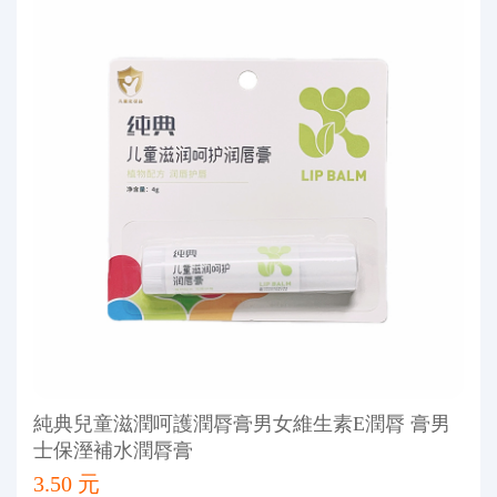
純典兒童滋潤呵護潤脣膏男女維生素E潤脣 膏男
士保溼補水潤脣膏
3.50 元