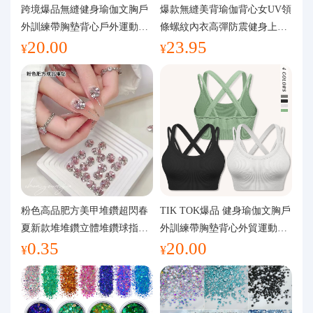
代購問答
跨境爆品無縫健身瑜伽文胸戶
爆款無縫美背瑜伽背心女UV領
外訓練帶胸墊背心戶外運動瑜
條螺紋內衣高彈防震健身上裝
20.00
23.95
伽服女
運動文胸
關於我們
¥
¥
粉色高品肥方美甲堆鑽超閃春
TIK TOK爆品 健身瑜伽文胸戶
夏新款堆堆鑽立體堆鑽球指甲
外訓練帶胸墊背心外貿運動瑜
0.35
20.00
裝飾品
伽服女
¥
¥