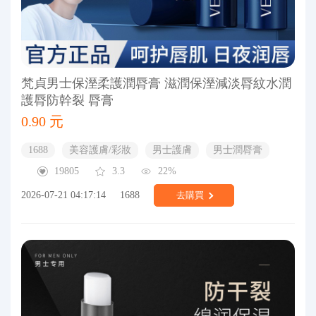
梵貞男士保溼柔護潤脣膏 滋潤保溼減淡脣紋水潤
護脣防幹裂 脣膏
0.90 元
1688
美容護膚/彩妝
男士護膚
男士潤脣膏
19805
3.3
22%
2026-07-21 04:17:14
1688
去購買