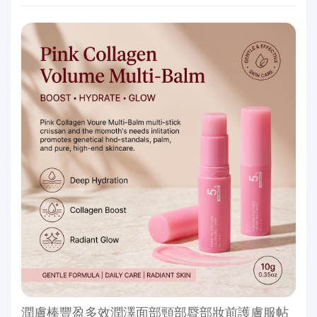
潤膚棒豐盈多效潤澤面部頸部脣部妝前護膚服帖