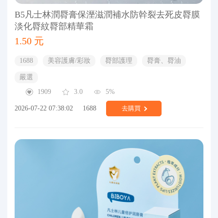
B5凡士林潤脣膏保溼滋潤補水防幹裂去死皮脣膜
淡化脣紋脣部精華霜
1.50 元
1688
美容護膚/彩妝
脣部護理
脣膏、脣油
嚴選
1909
3.0
5%
2026-07-22 07:38:02
1688
去購買