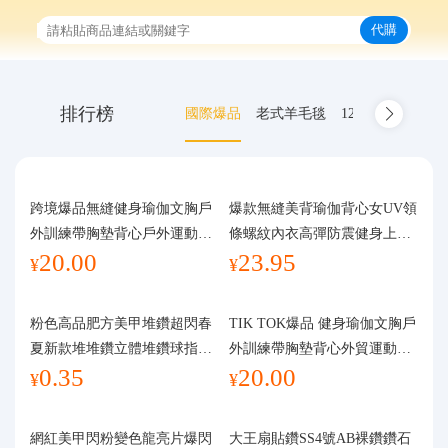
代購
首頁
排行榜
國際爆品
老式羊毛毯
12.00-20 truck inn
中國商品代購
集運服務
跨境爆品無縫健身瑜伽文胸戶
爆款無縫美背瑜伽背心女UV領
外訓練帶胸墊背心戶外運動瑜
條螺紋內衣高彈防震健身上裝
爆品推薦
20.00
23.95
伽服女
運動文胸
¥
¥
查詢運單
粉色高品肥方美甲堆鑽超閃春
TIK TOK爆品 健身瑜伽文胸戶
夏新款堆堆鑽立體堆鑽球指甲
外訓練帶胸墊背心外貿運動瑜
最新公告
0.35
20.00
裝飾品
伽服女
¥
¥
物流資訊
網紅美甲閃粉變色龍亮片爆閃
大王扇貼鑽SS4號AB裸鑽鑽石