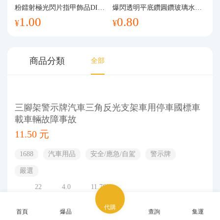
代購問答
粉鐳射極光閃片指甲飾品DIY
爆閃透明平底鑽圓鑽玻璃水鑽
1.00
0.80
手工流麻
美甲鑽飾
¥
¥
關於我們
商品分類
全部
三腳架警示牌汽車三角反光支架車用停車國標車
載車輛故障事故
11.50 元
1688
汽車用品
安全/應急/自駕
警示牌
嚴選
22
4.0
11.76%
2026-07-17 03:30:06
1688
去購買
代購
首頁
爆品
查詢
集運