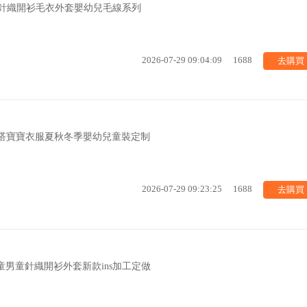
歲針織開衫毛衣外套嬰幼兒毛線系列
去購買
2026-07-29 09:04:09
1688
百搭寶寶衣服夏秋冬季嬰幼兒童裝定制
去購買
2026-07-29 09:23:25
1688
童男童針織開衫外套新款ins加工定做