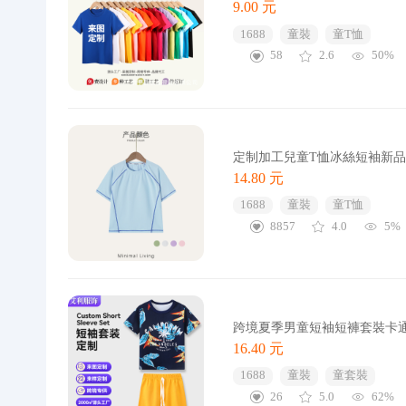
9.00 元
1688
童裝
童T恤
58
2.6
50%
定制加工兒童T恤冰絲短袖新
14.80 元
1688
童裝
童T恤
8857
4.0
5%
跨境夏季男童短袖短褲套裝卡
16.40 元
1688
童裝
童套裝
26
5.0
62%