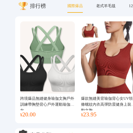
排行榜
國際爆品
老式羊毛毯
12
關於我們
跨境爆品無縫健身瑜伽文胸戶外
爆款無縫美背瑜伽背心女UV領
訓練帶胸墊背心戶外運動瑜伽服
條螺紋內衣高彈防震健身上裝
女
動文胸
20.00
23.95
¥
¥