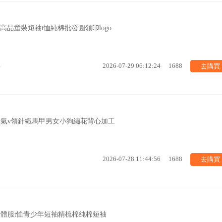
品童裝短袖t恤純棉批發圓領印logo
去購買
%
2026-07-29 06:12:24
1688
童洋氣v領針織馬甲男女小狗繡花背心加工
去購買
2026-07-28 11:44:56
1688
團體服t恤青少年短袖精梳棉純棉短袖