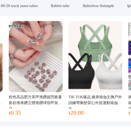
.00-20 truck inner tubes
Rabbit tube
Halterlose Strümpfe
Ip
粉色高品肥方美甲堆鑽超閃春夏
TIK TOK爆品 健身瑜伽文胸戶外
運
新款堆堆鑽立體堆鑽球指甲裝飾
訓練帶胸墊背心外貿運動瑜伽服
品
女
0.35
20.00
¥
¥
¥