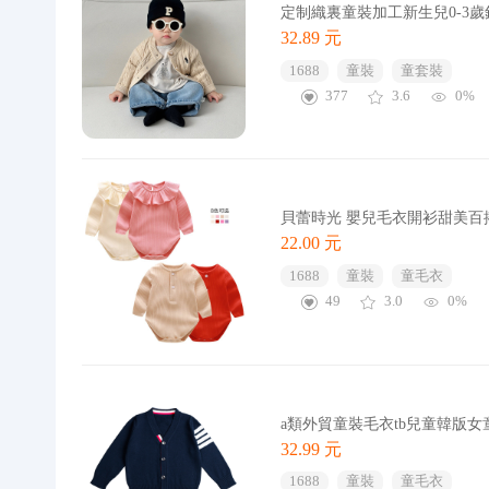
定制織裏童裝加工新生兒0-3
32.89 元
1688
童裝
童套裝
377
3.6
0%
貝蕾時光 嬰兒毛衣開衫甜美
22.00 元
1688
童裝
童毛衣
49
3.0
0%
a類外貿童裝毛衣tb兒童韓版女
32.99 元
1688
童裝
童毛衣