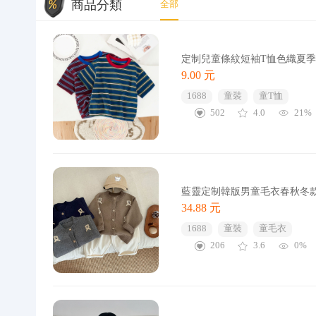
商品分類
全部
定制兒童條紋短袖T恤色織夏
9.00 元
1688
童裝
童T恤
502
4.0
21%
藍靈定制韓版男童毛衣春秋冬
34.88 元
1688
童裝
童毛衣
206
3.6
0%