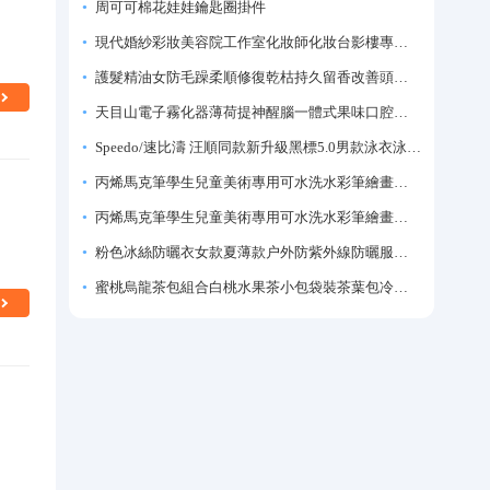
周可可棉花娃娃鑰匙圈掛件
現代婚紗彩妝美容院工作室化妝師化妝台影樓專業化妝師專用梳妝台
護髮精油女防毛躁柔順修復乾枯持久留香改善頭髮毛躁柔順劑神器
天目山電子霧化器薄荷提神醒腦一體式果味口腔噴霧吸入式戒煙神器
Speedo/速比濤 汪順同款新升級黑標5.0男款泳衣泳褲溫泉游泳套裝
丙烯馬克筆學生兒童美術專用可水洗水彩筆繪畫彩色塗鴉畫筆不透色可疊色防水手繪diy丙烯顏料筆水性填色筆
丙烯馬克筆學生兒童美術專用可水洗水彩筆繪畫彩色塗鴉畫筆不透色可疊色防水手繪diy丙烯顏料筆水性填色筆
粉色冰絲防曬衣女款夏薄款户外防紫外線防曬服修身緊身短外套上衣
蜜桃烏龍茶包組合白桃水果茶小包袋裝茶葉包冷泡茶泡水喝的東西