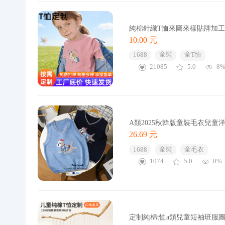
純棉針織T恤來圖來樣貼牌加工高
10.00 元
1688
童裝
童T恤
21085
5.0
8
A類2025秋韓版童裝毛衣兒
26.69 元
1688
童裝
童毛衣
1074
5.0
0%
定制純棉t恤a類兒童短袖班服