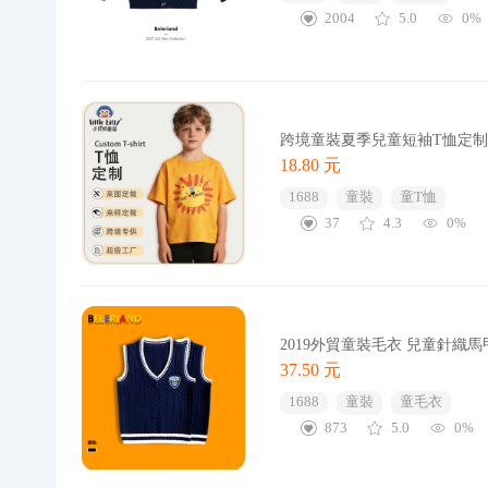
2004
5.0
0%
跨境童裝夏季兒童短袖T恤定制
18.80 元
1688
童裝
童T恤
37
4.3
0%
2019外貿童裝毛衣 兒童針織
37.50 元
1688
童裝
童毛衣
873
5.0
0%