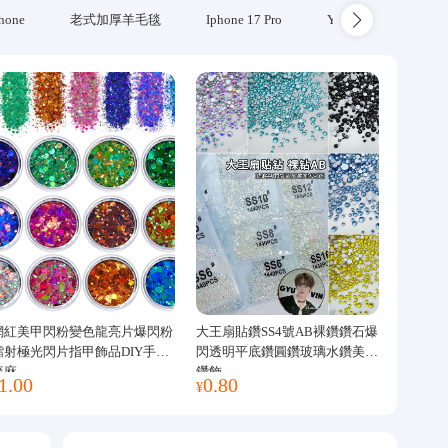
hone
老式加厚羊毛毯
Iphone 17 Pro
Yubikey
防火
網紅美甲閃粉變色龍亮片爆閃粉
大王扇貼鑽SS4號AB裸鑽鑽石爆
鐳射極光閃片指甲飾品DIY手工
閃透明平底鑽圓鑽玻璃水鑽美甲
流麻
鑽飾
1.00
0.80
¥