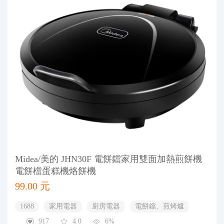
Midea/美的 JHN30F 電餅鐺家用雙面加熱煎餅機
電餅檔蛋糕機烙餅機
99.00 元
1688
家用電器
廚房電器
電餅鐺、煎烤爐
917
4.0
6%