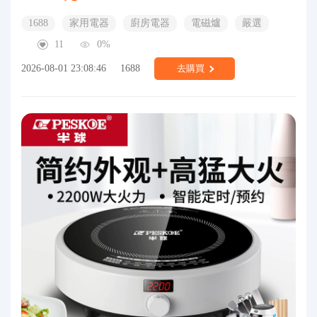
1688
家用電器
廚房電器
電磁爐
嚴選
11
0%
2026-08-01 23:08:46
1688
去購買