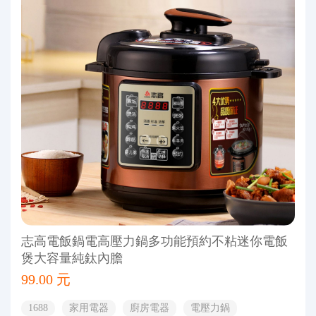
志高電飯鍋電高壓力鍋多功能預約不粘迷你電飯
煲大容量純鈦內膽
99.00 元
1688
家用電器
廚房電器
電壓力鍋