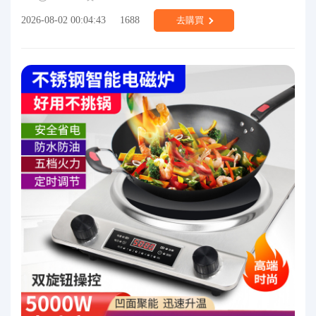
2026-08-02 00:04:43
1688
去購買