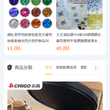
網紅美甲閃粉變色龍亮片爆閃
大王扇貼鑽SS4號AB裸鑽鑽石
粉鐳射極光閃片指甲飾品DIY
爆閃透明平底鑽圓鑽玻璃水鑽
1.00
0.80
手工流麻
美甲鑽飾
¥
¥
商品分類
全部
智能殺菌筷筒
電動煮茶器
恆溫