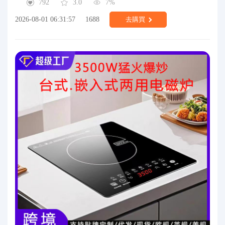
792
3.0
7%
2026-08-01 06:31:57
1688
去購買