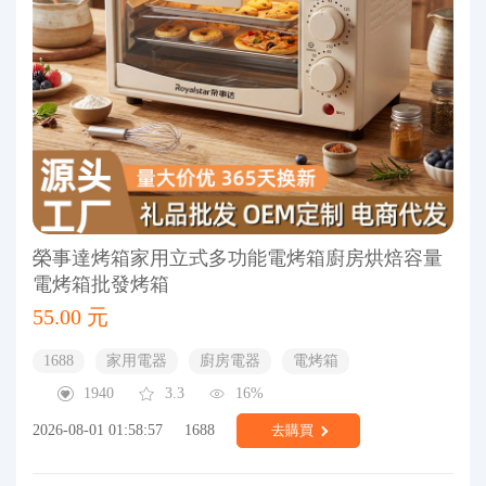
榮事達烤箱家用立式多功能電烤箱廚房烘焙容量
電烤箱批發烤箱
55.00 元
1688
家用電器
廚房電器
電烤箱
1940
3.3
16%
2026-08-01 01:58:57
1688
去購買