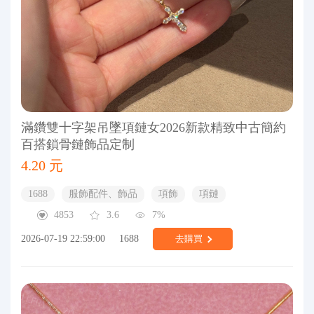
滿鑽雙十字架吊墜項鏈女2026新款精致中古簡約
百搭鎖骨鏈飾品定制
4.20 元
1688
服飾配件、飾品
項飾
項鏈
4853
3.6
7%
2026-07-19 22:59:00
1688
去購買