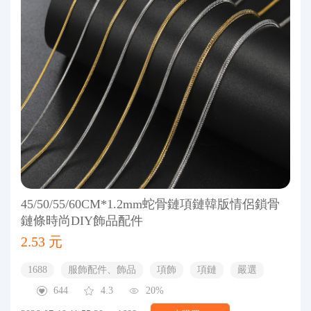
45/50/55/60CM*1.2mm蛇骨鏈項鏈韓版情侶鎖骨
鏈條時尚DIY飾品配件
2.53 元
1688
服飾配件、飾品
項飾
項鏈
嚴選
644
4.3
20%