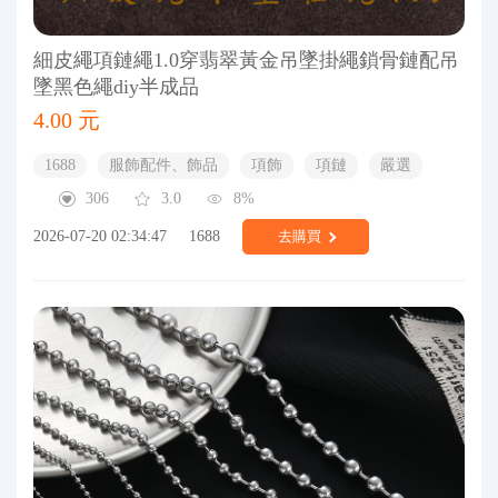
細皮繩項鏈繩1.0穿翡翠黃金吊墜掛繩鎖骨鏈配吊
墜黑色繩diy半成品
4.00 元
1688
服飾配件、飾品
項飾
項鏈
嚴選
306
3.0
8%
2026-07-20 02:34:47
1688
去購買