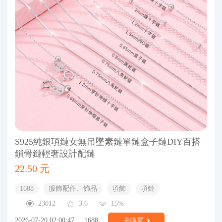
S925純銀項鏈女無吊墜素鏈單鏈盒子鏈DIY百搭
鎖骨鏈輕奢設計配鏈
22.50 元
1688
服飾配件、飾品
項飾
項鏈
23012
3.6
15%
2026-07-20 02:00:47
1688
去購買