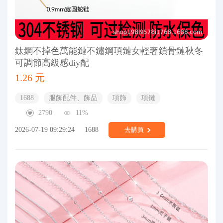
鈦鋼不掉色萬能鏈不鏽鋼項鏈女輕奢鎖骨鏈秋冬
可調節高級感diy配
1.26 元
1688
服飾配件、飾品
項飾
項鏈
2790
11%
2026-07-19 09:29:24
1688
去購買