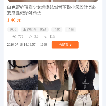
白色蕾絲項圈少女蝴蝶結鎖骨項鏈小衆設計長款
雙層疊戴頸鏈精致
1.40 元
1688
服飾配件、飾品
項飾
項鏈
775
3.3
11%
2026-07-18 14:18:57
1688
去購買