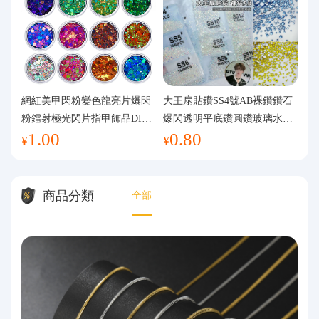
網紅美甲閃粉變色龍亮片爆閃
大王扇貼鑽SS4號AB裸鑽鑽石
粉鐳射極光閃片指甲飾品DIY
爆閃透明平底鑽圓鑽玻璃水鑽
1.00
0.80
手工流麻
美甲鑽飾
¥
¥
商品分類
全部