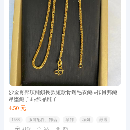
沙金肖邦項鏈鎖長款短款骨鏈毛衣鏈m扣肖邦鏈
吊墜鏈子diy飾品鏈子
4.50 元
1688
服飾配件、飾品
項飾
項鏈
嚴選
2149
5.0
9%