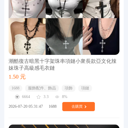
潮酷復古暗黑十字架珠串項鏈小衆長款亞文化辣
妹珠子高級感毛衣鏈
1.50 元
1688
服飾配件、飾品
項飾
項鏈
6664
3.3
8%
2026-07-20 05:31:47
1688
去購買