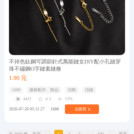
不掉色鈦鋼可調節針式萬能鏈女DIY配小孔鏈穿
珠不鏽鋼O字鏈素鏈條
1.90 元
1688
服飾配件、飾品
項飾
項鏈
4431
4.3
13%
2026-07-20 05:11:27
1688
去購買