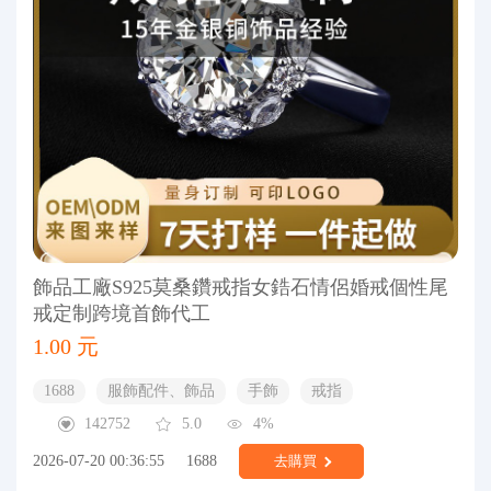
飾品工廠S925莫桑鑽戒指女鋯石情侶婚戒個性尾
戒定制跨境首飾代工
1.00 元
1688
服飾配件、飾品
手飾
戒指
142752
5.0
4%
2026-07-20 00:36:55
1688
去購買