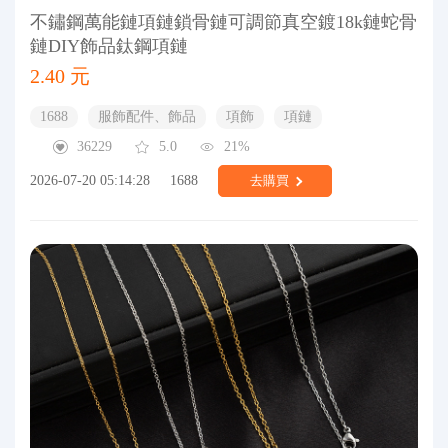
不鏽鋼萬能鏈項鏈鎖骨鏈可調節真空鍍18k鏈蛇骨
鏈DIY飾品鈦鋼項鏈
2.40 元
1688
服飾配件、飾品
項飾
項鏈
36229
5.0
21%
2026-07-20 05:14:28
1688
去購買