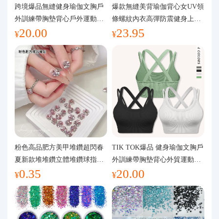
代購問答
跨境爆品無縫健身瑜伽文胸戶
爆款無縫美背瑜伽背心女UV領
外訓練帶胸墊背心戶外運動瑜
條螺紋內衣高彈防震健身上裝
20.00
23.95
伽服女
運動文胸
關於我們
¥
¥
粉色高品肥方美甲堆鑽超閃春
TIK TOK爆品 健身瑜伽文胸戶
夏新款堆堆鑽立體堆鑽球指甲
外訓練帶胸墊背心外貿運動瑜
0.35
20.00
裝飾品
伽服女
¥
¥