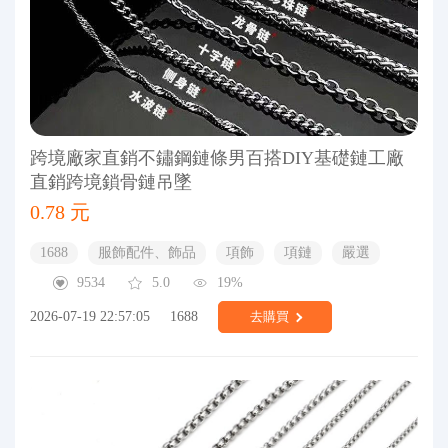
跨境廠家直銷不鏽鋼鏈條男百搭DIY基礎鏈工廠
直銷跨境鎖骨鏈吊墜
0.78 元
1688
服飾配件、飾品
項飾
項鏈
嚴選
9534
5.0
19%
2026-07-19 22:57:05
1688
去購買