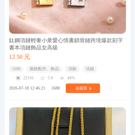
鈦鋼項鏈輕奢小衆愛心情書鎖骨鏈跨境爆款刻字
書本項鏈飾品女高級
12.50 元
1688
服飾配件、飾品
項飾
項鏈
22116
5.0
44%
2026-07-18 12:46:21
1688
去購買