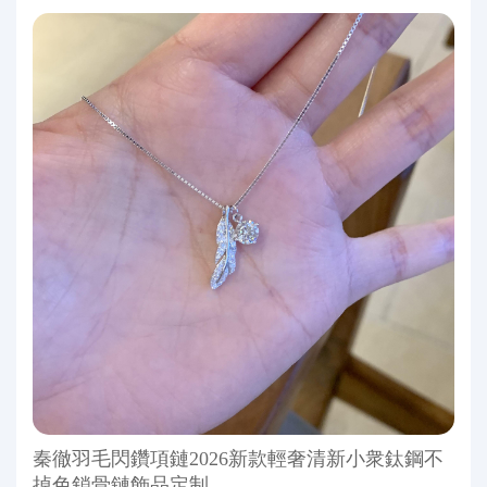
秦徹羽毛閃鑽項鏈2026新款輕奢清新小衆鈦鋼不
掉色鎖骨鏈飾品定制