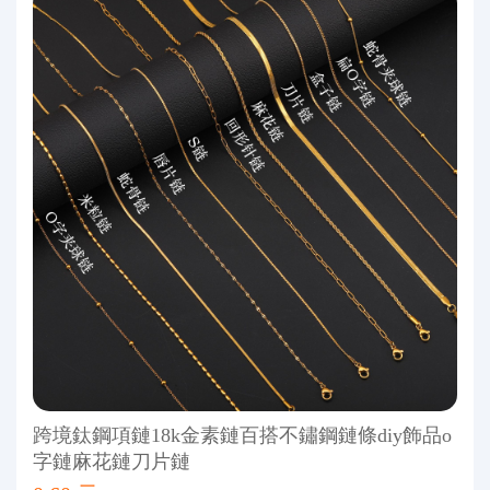
跨境鈦鋼項鏈18k金素鏈百搭不鏽鋼鏈條diy飾品o
字鏈麻花鏈刀片鏈