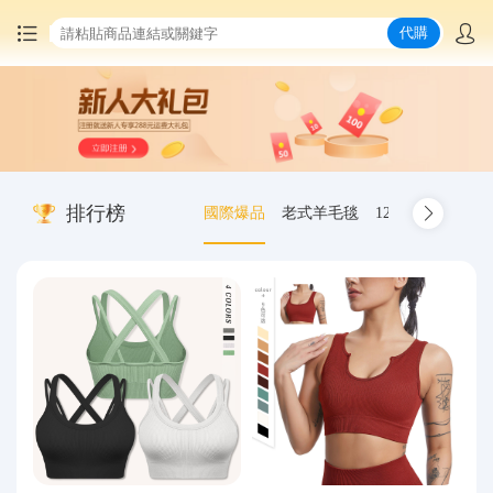
代購
首頁
中國商品代購
排行榜
國際爆品
老式羊毛毯
12.00-20 truck inn
集運服務
爆品推薦
查詢運單
最新公告
物流資訊