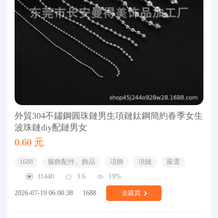
外貿304不鏽鋼圓珠鏈男生項鏈鈦鋼簡約春季女生
波珠鏈diy配鏈男女
0.60 元
1688
服飾配件、飾品
項飾
項鏈
嚴選
11440
3.6
19%
2026-07-19 06:00:38
1688
去購買