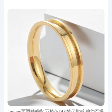
4mm光面凹槽戒指 不掉色DIY情侶對戒 簡約百搭