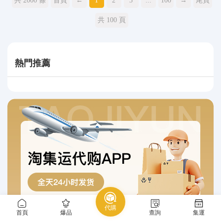
共 2000 條
首頁
←
1
2
3
...
100
→
尾頁
共 100 頁
熱門推薦
代購
首頁
爆品
查詢
集運