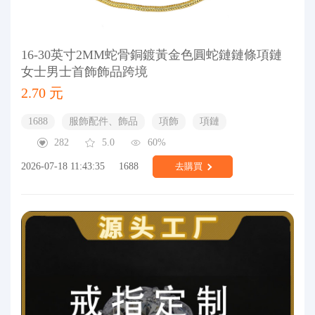
16-30英寸2MM蛇骨銅鍍黃金色圓蛇鏈鏈條項鏈
女士男士首飾飾品跨境
2.70 元
1688
服飾配件、飾品
項飾
項鏈
282
5.0
60%
2026-07-18 11:43:35
1688
去購買