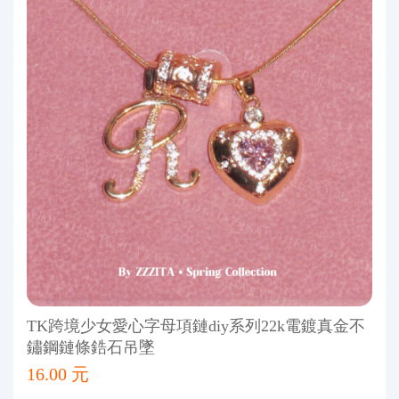
TK跨境少女愛心字母項鏈diy系列22k電鍍真金不
鏽鋼鏈條鋯石吊墜
16.00 元