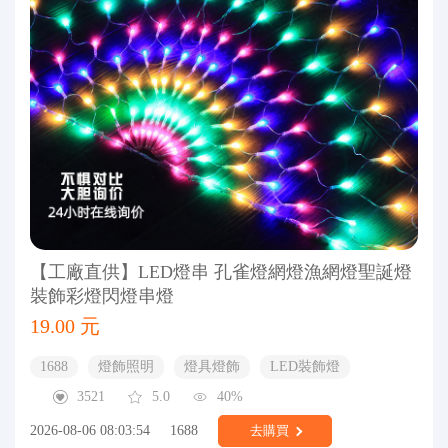
【工廠直供】LED燈串 孔雀燈網燈漁網燈聖誕燈
裝飾彩燈閃燈串燈
19.00 元
1688
燈飾照明
燈具燈飾
LED裝飾燈
3521
5.0
40%
2026-08-06 08:03:54
1688
去購買