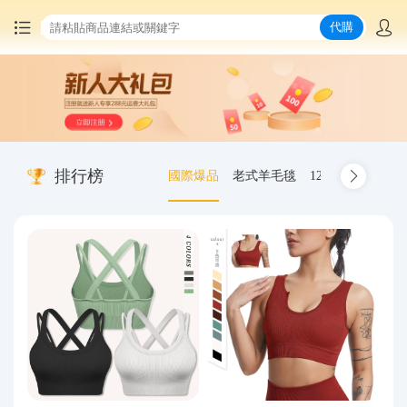
代購
首頁
中國商品代購
排行榜
國際爆品
老式羊毛毯
12.00-20 truck inn
集運服務
爆品推薦
查詢運單
最新公告
物流資訊