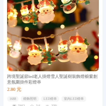
跨境聖誕節led老人掛燈雪人聖誕樹裝飾燈櫥窗創
意氛圍掛件彩燈串
2.80 元
1688
燈飾照明
LED燈串
室內LED燈串
5662
3.6
33%