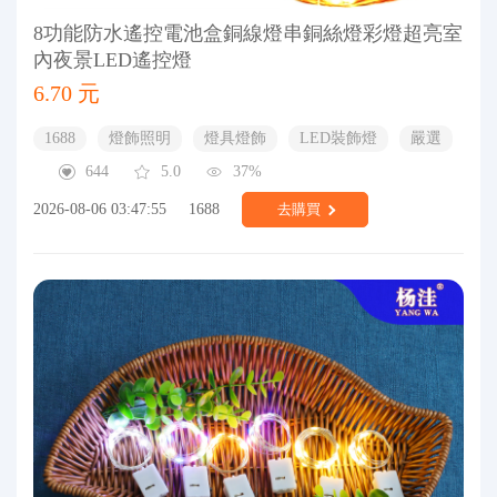
8功能防水遙控電池盒銅線燈串銅絲燈彩燈超亮室
內夜景LED遙控燈
6.70 元
1688
燈飾照明
燈具燈飾
LED裝飾燈
嚴選
644
5.0
37%
2026-08-06 03:47:55
1688
去購買