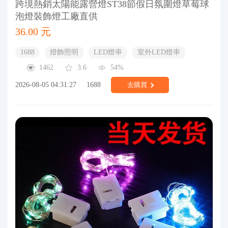
跨境熱銷太陽能露營燈ST38節假日氛圍燈草莓球
泡燈裝飾燈工廠直供
36.00 元
1688
燈飾照明
LED燈串
室外LED燈串
1462
3.6
54%
2026-08-05 04:31:27
1688
去購買