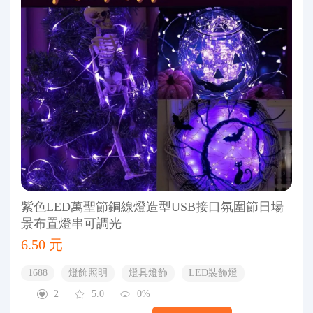
紫色LED萬聖節銅線燈造型USB接口氛圍節日場
景布置燈串可調光
6.50 元
1688
燈飾照明
燈具燈飾
LED裝飾燈
2
5.0
0%