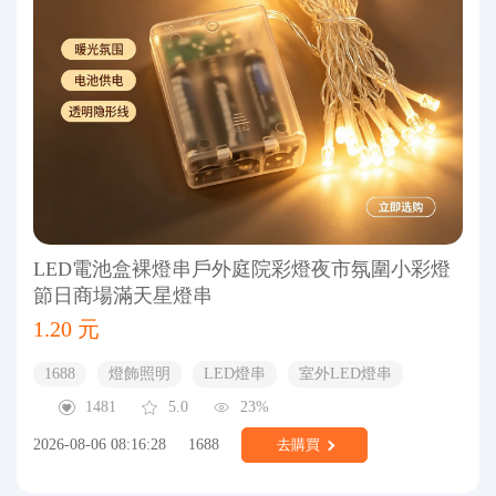
LED電池盒裸燈串戶外庭院彩燈夜市氛圍小彩燈
節日商場滿天星燈串
1.20 元
1688
燈飾照明
LED燈串
室外LED燈串
1481
5.0
23%
2026-08-06 08:16:28
1688
去購買