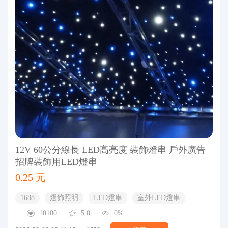
12V 60公分線長 LED高亮度 裝飾燈串 戶外廣告
招牌裝飾用LED燈串
0.25 元
1688
燈飾照明
LED燈串
室外LED燈串
10100
5.0
0%