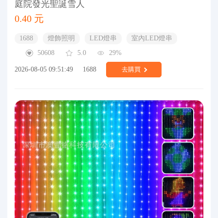
庭院發光聖誕雪人
0.40 元
1688
燈飾照明
LED燈串
室內LED燈串
50608
5.0
29%
2026-08-05 09:51:49
1688
去購買