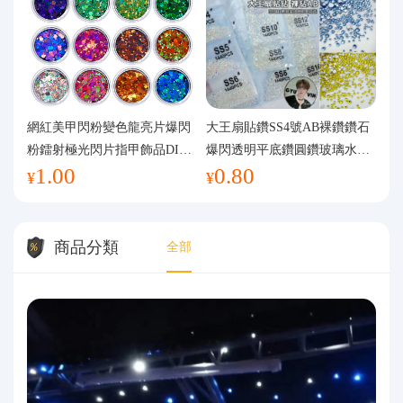
網紅美甲閃粉變色龍亮片爆閃
大王扇貼鑽SS4號AB裸鑽鑽石
粉鐳射極光閃片指甲飾品DIY
爆閃透明平底鑽圓鑽玻璃水鑽
1.00
0.80
手工流麻
美甲鑽飾
¥
¥
商品分類
全部