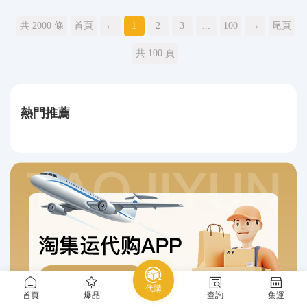
共 2000 條
首頁
←
1
2
3
...
100
→
尾頁
共 100 頁
熱門推薦
代購
首頁
爆品
查詢
集運