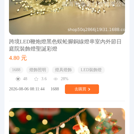
跨境LED鞭炮燈黑色蜈蚣腳銅線燈串室內外節日
庭院裝飾燈聖誕彩燈
4.80 元
1688
燈飾照明
燈具燈飾
LED裝飾燈
48
3.6
28%
2026-08-06 08:11:44
1688
去購買