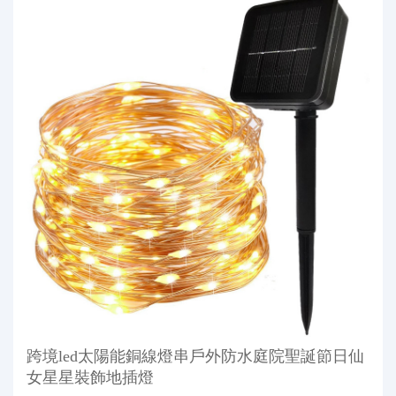
跨境led太陽能銅線燈串戶外防水庭院聖誕節日仙
女星星裝飾地插燈