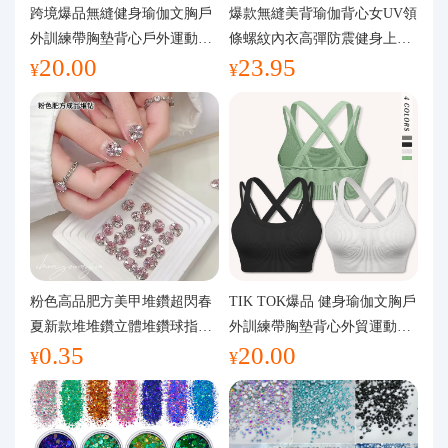
代購問答
跨境爆品無縫健身瑜伽文胸戶
爆款無縫美背瑜伽背心女UV領
外訓練帶胸墊背心戶外運動瑜
條螺紋內衣高彈防震健身上裝
20.00
23.95
伽服女
運動文胸
關於我們
¥
¥
粉色高品肥方美甲堆鑽超閃春
TIK TOK爆品 健身瑜伽文胸戶
夏新款堆堆鑽立體堆鑽球指甲
外訓練帶胸墊背心外貿運動瑜
0.35
20.00
裝飾品
伽服女
¥
¥