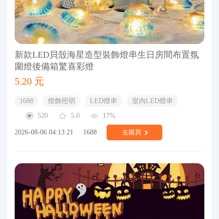
新款LED貝殼海星造型裝飾燈串生日房間布置氛
圍燈後備箱驚喜彩燈
5.20 元
1688
燈飾照明
LED燈串
室內LED燈串
520
5.0
17%
2026-08-06 04:13:21
1688
去購買