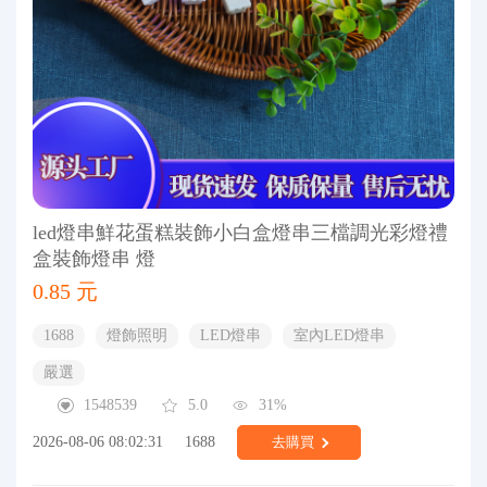
led燈串鮮花蛋糕裝飾小白盒燈串三檔調光彩燈禮
盒裝飾燈串 燈
0.85 元
1688
燈飾照明
LED燈串
室內LED燈串
嚴選
1548539
5.0
31%
2026-08-06 08:02:31
1688
去購買