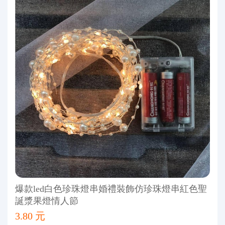
爆款led白色珍珠燈串婚禮裝飾仿珍珠燈串紅色聖
誕漿果燈情人節
3.80 元