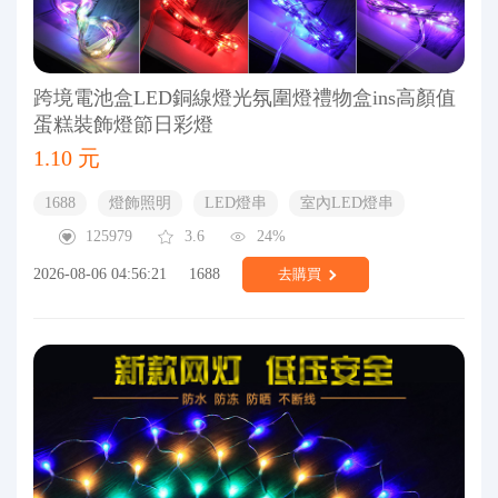
跨境電池盒LED銅線燈光氛圍燈禮物盒ins高顏值
蛋糕裝飾燈節日彩燈
1.10 元
1688
燈飾照明
LED燈串
室內LED燈串
125979
3.6
24%
2026-08-06 04:56:21
1688
去購買