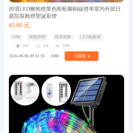
跨境LED鞭炮燈黑色蜈蚣腳銅線燈串室內外節日
庭院裝飾燈聖誕彩燈
42.00 元
1688
燈飾照明
燈具燈飾
LED裝飾燈
167
3.6
33%
2026-08-06 09:02:59
1688
去購買