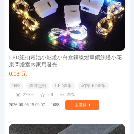
LED紐扣電池小彩燈小白盒銅線燈串銅絲燈小花
束閃燈室內家用發光
0.18 元
1688
燈飾照明
LED燈串
室內LED燈串
27706
5.0
25%
2026-08-05 15:09:07
1688
去購買