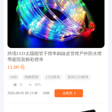
跨境LED太陽能管子燈串銅線皮管燈戶外防水燈
帶庭院裝飾彩燈串
11.00 元
1688
燈飾照明
LED燈串
室外LED燈串
31
20%
2026-08-05 09:13:48
1688
去購買