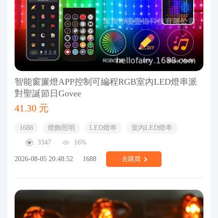
智能窗簾燈APP控制可編程RGB室內LED燈串派
對聖誕節日Govee
41.30 元
1688
燈飾照明
LED燈串
室內LED燈串
3347
16%
2026-08-05 20:48:52
1688
去購買