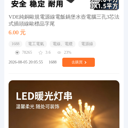
VDE純銅歐規電源線電飯鍋堡水壺電腦三孔3芯法
式插頭線歐標品字尾
6.00 元
1688
電工電氣
電線、電纜
電源線
78265
3.6
23%
2026-08-05 20:05:55
1688
去購買