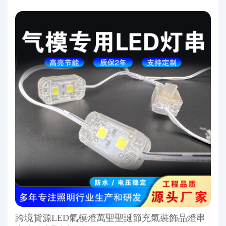
跨境貨源LED氣模燈萬聖聖誕節充氣裝飾品燈串