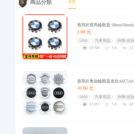
商品分類
全部
適用於寶馬輪毂蓋 68mm56
2.00 元
1688
汽車用品
外飾/改裝
18790
3.0
32
適用於奧迪輪毂蓋老款A6C5A
10.00 元
1688
汽車用品
外飾/改裝
11165
5.0
42