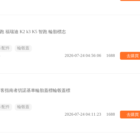
福瑞迪 K2 k3 K5 智跑 輪胎標志
/配件
輪毂蓋
去購買
%
2026-07-24 04:56:06
1688
自由客指南者切諾基車輪胎蓋標輪毂蓋標
/配件
輪毂蓋
去購買
2026-07-24 04:11:23
1688