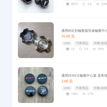
6973
3.0
33
適用於紅杉輪毂蓋坦途輪毂中心蓋
35.00 元
1688
汽車用品
外飾/改裝
12
5.0
50%
適用DODGE輪毂中心蓋 道奇地
3.00 元
1688
汽車用品
外飾/改裝
7462
17%