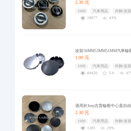
2.30 元
1688
汽車用品
外飾/改裝
18677
43%
改裝56MM53MM51MM汽
1.00 元
1688
汽車用品
外飾/改裝
60420
5.0
47
適用於Jeep吉普輪毂中心蓋
2.30 元
1688
汽車用品
外飾/改裝
1385
29%