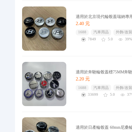
適用於北京現代輪毂蓋瑞納專
2.40 元
1688
汽車用品
外飾/改裝
7849
5.0
39
適用於奔馳輪毂蓋標75MM奔
2.20 元
1688
汽車用品
外飾/改裝
33699
5.0
37
適用於日產輪毂蓋 60mm尼桑