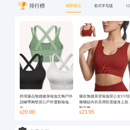
排行榜
國際爆品
老式羊毛毯
12
關於我們
跨境爆品無縫健身瑜伽文胸戶外
爆款無縫美背瑜伽背心女UV領
訓練帶胸墊背心戶外運動瑜伽服
條螺紋內衣高彈防震健身上裝
女
動文胸
20.00
23.95
¥
¥