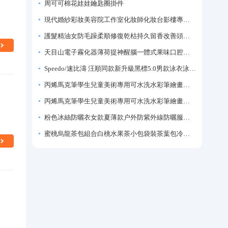
周可可棉花娃娃鑰匙圈掛件
現代婚紗彩妝美容院工作室化妝師化妝台影樓專業化妝師專用梳妝台
護髮精油女防毛躁柔順修復乾枯持久留香改善頭髮毛躁柔順劑神器
天目山電子霧化器薄荷提神醒腦一體式果味口腔噴霧吸入式戒煙神器
Speedo/速比濤 汪順同款新升級黑標5.0男款泳衣泳褲溫泉游泳套裝
丙烯馬克筆學生兒童美術專用可水洗水彩筆繪畫彩色塗鴉畫筆不透色可疊色防水手繪diy丙烯顏料筆水性填色筆
丙烯馬克筆學生兒童美術專用可水洗水彩筆繪畫彩色塗鴉畫筆不透色可疊色防水手繪diy丙烯顏料筆水性填色筆
粉色冰絲防曬衣女款夏薄款户外防紫外線防曬服修身緊身短外套上衣
蜜桃烏龍茶包組合白桃水果茶小包袋裝茶葉包冷泡茶泡水喝的東西