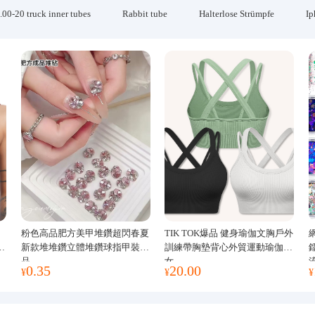
.00-20 truck inner tubes
Rabbit tube
Halterlose Strümpfe
Ip
粉色高品肥方美甲堆鑽超閃春夏
TIK TOK爆品 健身瑜伽文胸戶外
運
新款堆堆鑽立體堆鑽球指甲裝飾
訓練帶胸墊背心外貿運動瑜伽服
品
女
0.35
20.00
¥
¥
¥