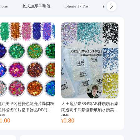
hone
老式加厚羊毛毯
Iphone 17 Pro
Yubikey
防火
網紅美甲閃粉變色龍亮片爆閃粉
大王扇貼鑽SS4號AB裸鑽鑽石爆
鐳射極光閃片指甲飾品DIY手工
閃透明平底鑽圓鑽玻璃水鑽美甲
流麻
鑽飾
1.00
0.80
¥