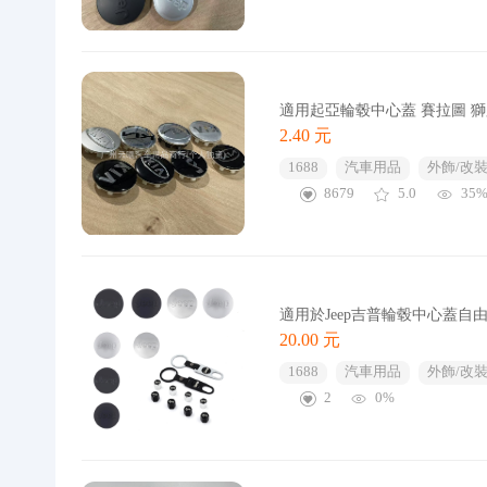
適用起亞輪毂中心蓋 賽拉圖 獅跑 
2.40 元
1688
汽車用品
外飾/改裝
8679
5.0
35
適用於Jeep吉普輪毂中心蓋
20.00 元
1688
汽車用品
外飾/改裝
2
0%