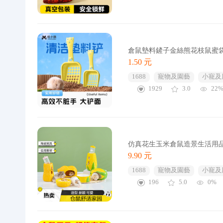
倉鼠墊料鏟子金絲熊花枝鼠蜜
1.50 元
1688
寵物及園藝
小寵及
1929
3.0
22
仿真花生玉米倉鼠造景生活用
9.90 元
1688
寵物及園藝
小寵及
196
5.0
0%