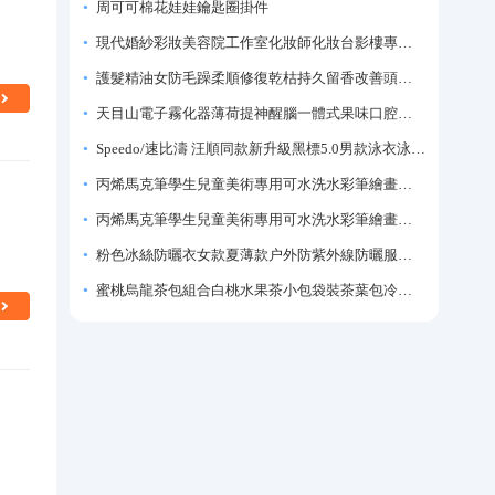
周可可棉花娃娃鑰匙圈掛件
現代婚紗彩妝美容院工作室化妝師化妝台影樓專業化妝師專用梳妝台
護髮精油女防毛躁柔順修復乾枯持久留香改善頭髮毛躁柔順劑神器
天目山電子霧化器薄荷提神醒腦一體式果味口腔噴霧吸入式戒煙神器
Speedo/速比濤 汪順同款新升級黑標5.0男款泳衣泳褲溫泉游泳套裝
丙烯馬克筆學生兒童美術專用可水洗水彩筆繪畫彩色塗鴉畫筆不透色可疊色防水手繪diy丙烯顏料筆水性填色筆
丙烯馬克筆學生兒童美術專用可水洗水彩筆繪畫彩色塗鴉畫筆不透色可疊色防水手繪diy丙烯顏料筆水性填色筆
粉色冰絲防曬衣女款夏薄款户外防紫外線防曬服修身緊身短外套上衣
蜜桃烏龍茶包組合白桃水果茶小包袋裝茶葉包冷泡茶泡水喝的東西