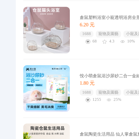
倉鼠塑料浴室小寵透明浴房全
6.20 元
1688
寵物及園藝
小寵及
68
4.3
10%
悅小萌倉鼠浴沙尿砂二合一金
1.80 元
1688
寵物及園藝
小寵及
1255
25%
倉鼠陶瓷生活用品 仙人掌倉鼠