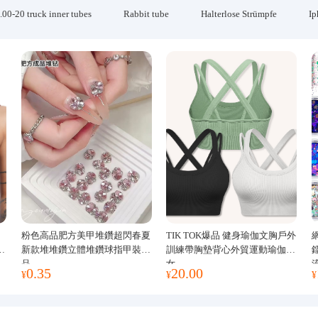
.00-20 truck inner tubes
Rabbit tube
Halterlose Strümpfe
Ip
粉色高品肥方美甲堆鑽超閃春夏
TIK TOK爆品 健身瑜伽文胸戶外
運
新款堆堆鑽立體堆鑽球指甲裝飾
訓練帶胸墊背心外貿運動瑜伽服
品
女
0.35
20.00
¥
¥
¥