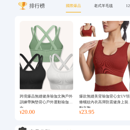
排行榜
國際爆品
老式羊毛毯
12
關於我們
跨境爆品無縫健身瑜伽文胸戶外
爆款無縫美背瑜伽背心女UV領
訓練帶胸墊背心戶外運動瑜伽服
條螺紋內衣高彈防震健身上裝
女
動文胸
20.00
23.95
¥
¥