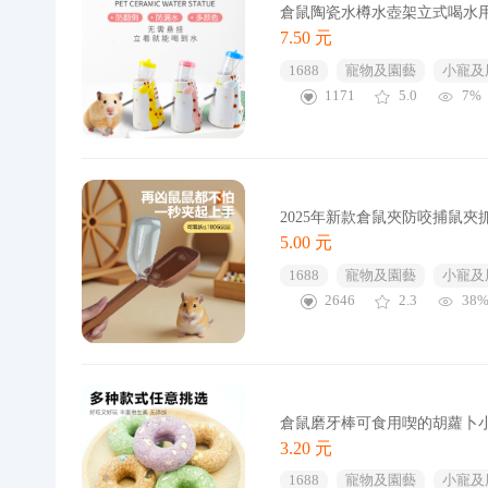
倉鼠陶瓷水樽水壺架立式喝水
7.50 元
1688
寵物及園藝
小寵及
1171
5.0
7%
2025年新款倉鼠夾防咬捕鼠
5.00 元
1688
寵物及園藝
小寵及
2646
2.3
38
倉鼠磨牙棒可食用喫的胡蘿卜
3.20 元
1688
寵物及園藝
小寵及