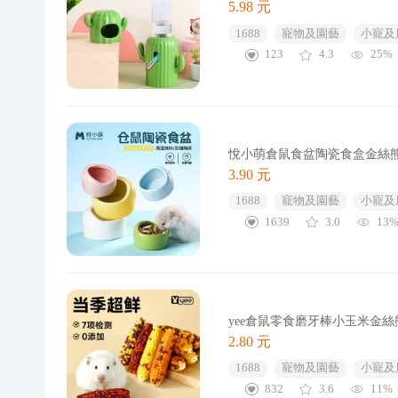
5.98 元
1688
寵物及園藝
小寵及
123
4.3
25%
悅小萌倉鼠食盆陶瓷食盒金絲
3.90 元
1688
寵物及園藝
小寵及
1639
3.0
13
yee倉鼠零食磨牙棒小玉米金
2.80 元
1688
寵物及園藝
小寵及
832
3.6
11%