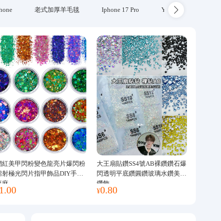
hone
老式加厚羊毛毯
Iphone 17 Pro
Yubikey
防火
網紅美甲閃粉變色龍亮片爆閃粉
大王扇貼鑽SS4號AB裸鑽鑽石爆
鐳射極光閃片指甲飾品DIY手工
閃透明平底鑽圓鑽玻璃水鑽美甲
流麻
鑽飾
1.00
0.80
¥