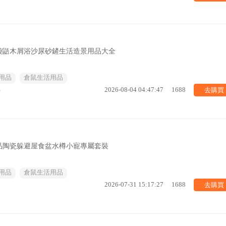
袋鼯木屑浴沙尿砂鏟生活造景用品大全
用品
倉鼠生活用品
去購買
%
2026-08-04 04:47:47
1688
品陶瓷躲避屋食盆水樽小寵專屬套裝
用品
倉鼠生活用品
去購買
2026-07-31 15:17:27
1688