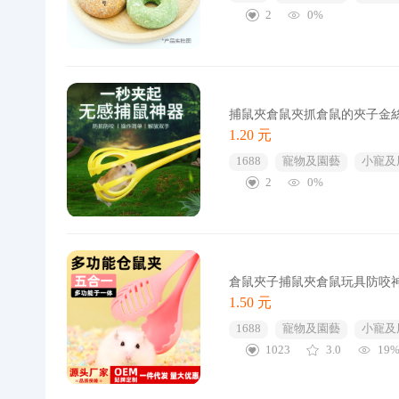
2
0%
捕鼠夾倉鼠夾抓倉鼠的夾子金
1.20 元
1688
寵物及園藝
小寵及
2
0%
倉鼠夾子捕鼠夾倉鼠玩具防咬
1.50 元
1688
寵物及園藝
小寵及
1023
3.0
19