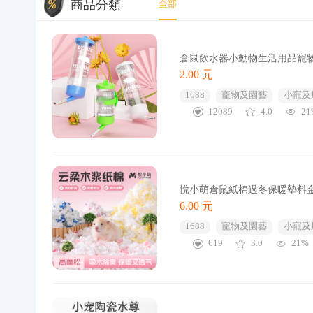
商品分類
全部
倉鼠飲水器小動物生活用品寵
2.00 元
1688
寵物及園藝
小寵及
12089
4.0
21
悅小萌倉鼠紙棉過冬保暖墊料
6.00 元
1688
寵物及園藝
小寵及
619
3.0
21%