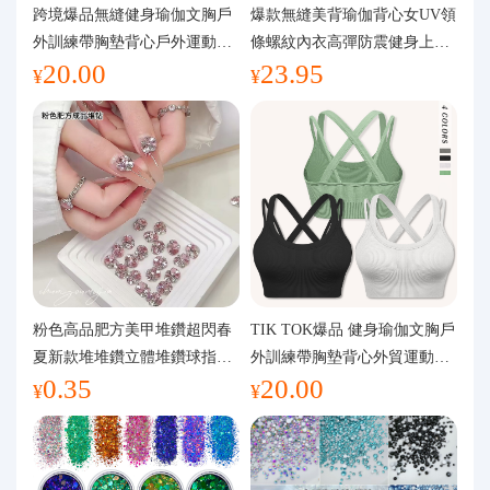
代購問答
跨境爆品無縫健身瑜伽文胸戶
爆款無縫美背瑜伽背心女UV領
外訓練帶胸墊背心戶外運動瑜
條螺紋內衣高彈防震健身上裝
20.00
23.95
伽服女
運動文胸
關於我們
¥
¥
粉色高品肥方美甲堆鑽超閃春
TIK TOK爆品 健身瑜伽文胸戶
夏新款堆堆鑽立體堆鑽球指甲
外訓練帶胸墊背心外貿運動瑜
0.35
20.00
裝飾品
伽服女
¥
¥