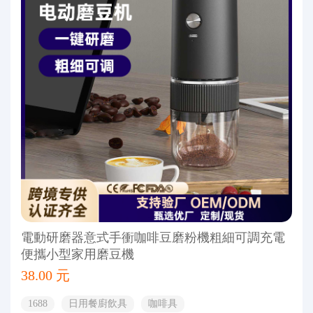
電動研磨器意式手衝咖啡豆磨粉機粗細可調充電
便攜小型家用磨豆機
38.00 元
1688
日用餐廚飲具
咖啡具