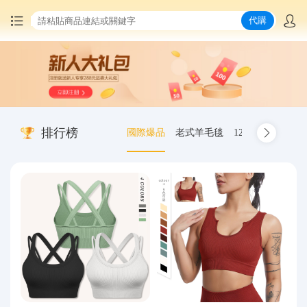
代購
首頁
中國商品代購
排行榜
國際爆品
老式羊毛毯
12.00-20 truck inn
集運服務
爆品推薦
查詢運單
最新公告
物流資訊