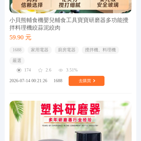
小貝熊輔食機嬰兒輔食工具寶寶研磨器多功能攪
拌料理機絞蒜泥絞肉
59.90 元
1688
家用電器
廚房電器
攪拌機、料理機
嚴選
174
2.6
3.51%
2026-07-14 00:21:26
1688
去購買