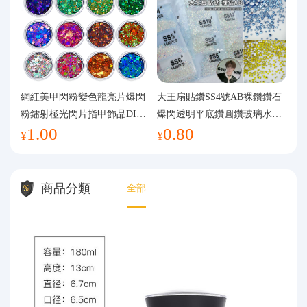
網紅美甲閃粉變色龍亮片爆閃
大王扇貼鑽SS4號AB裸鑽鑽石
粉鐳射極光閃片指甲飾品DIY
爆閃透明平底鑽圓鑽玻璃水鑽
1.00
0.80
手工流麻
美甲鑽飾
¥
¥
商品分類
全部