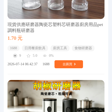
現貨供應研磨器陶瓷芯塑料芯研磨器廚房用品pet
調料瓶研磨器
1.70 元
1688
日用餐廚飲具
廚房工具
食物研磨器
9
5.0
0%
2026-07-14 06:42:37
1688
去購買