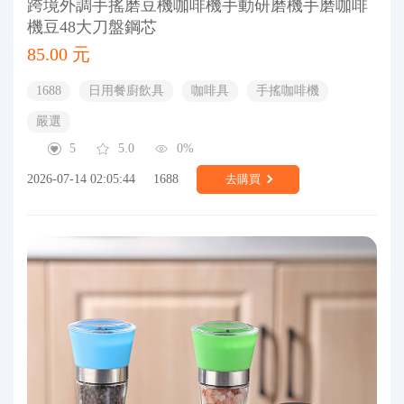
跨境外調手搖磨豆機咖啡機手動研磨機手磨咖啡
機豆48大刀盤鋼芯
85.00 元
1688
日用餐廚飲具
咖啡具
手搖咖啡機
嚴選
5
5.0
0%
2026-07-14 02:05:44
1688
去購買