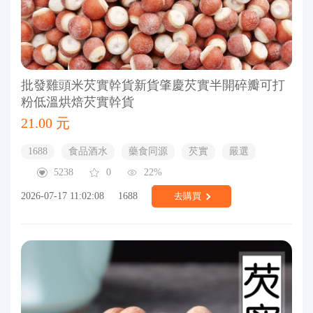
批發雞頭米芡實幹貨新貨肇慶芡實半開碎瓣可打
粉低溫烘焙芡實幹貨
21.00 元
1688
食品酒水
藥食同源
芡實
嚴選
5238
0
22%
2026-07-17 11:02:08
1688
去購買