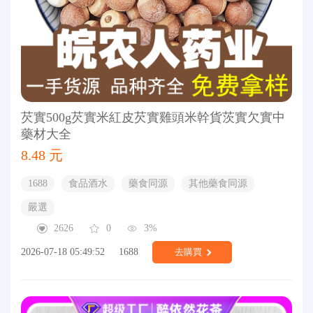
芡實500g芡實米紅皮芡實雞頭米幹貨茨實欠實中
藥材大全
8.48 元
1688
食品酒水
藥食同源
其他藥食同源
嚴選
2626
0
3%
2026-07-18 05:49:52
1688
去購買