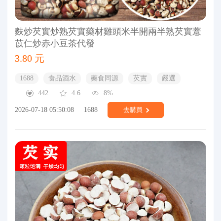
麩炒芡實炒熟芡實藥材雞頭米半開兩半熟芡實薏
苡仁炒赤小豆茶代發
3.80 元
1688
食品酒水
藥食同源
芡實
嚴選
442
4.6
8%
2026-07-18 05:50:08
1688
去購買