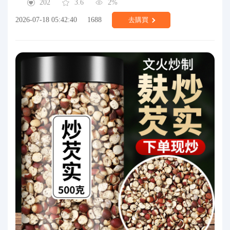
202
3.6
2%
2026-07-18 05:42:40
1688
去購買