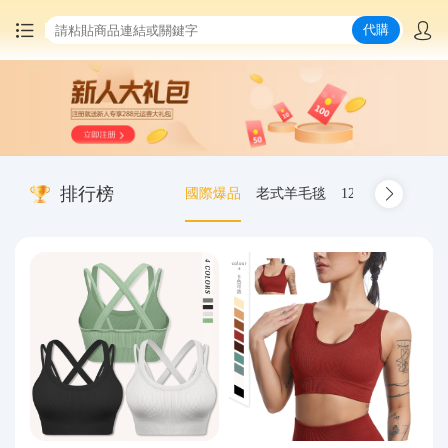
代購
首頁
中國商品代購
排行榜
國際爆品
老式羊毛毯
12.00-20 truck inn
集運服務
爆品推薦
查詢運單
最新公告
物流資訊