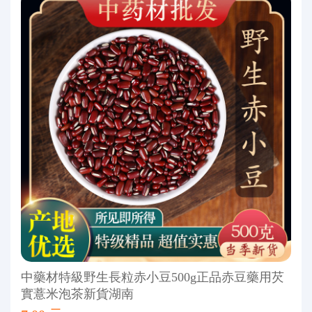
中藥材特級野生長粒赤小豆500g正品赤豆藥用芡
實薏米泡茶新貨湖南