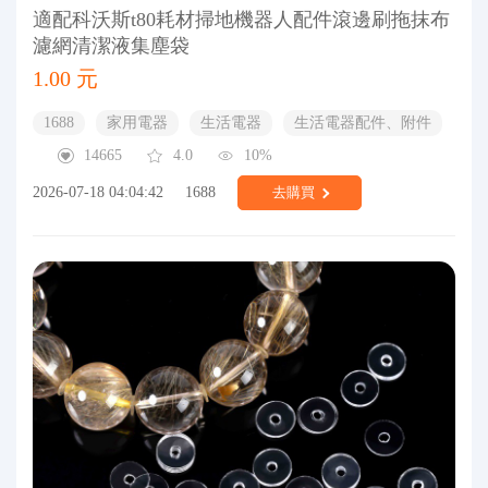
適配科沃斯t80耗材掃地機器人配件滾邊刷拖抹布
濾網清潔液集塵袋
1.00 元
1688
家用電器
生活電器
生活電器配件、附件
14665
4.0
10%
2026-07-18 04:04:42
1688
去購買