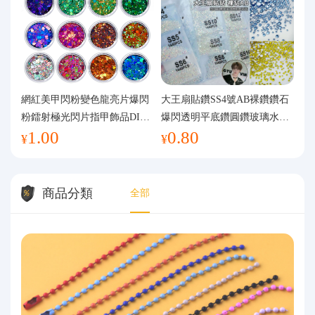
網紅美甲閃粉變色龍亮片爆閃
大王扇貼鑽SS4號AB裸鑽鑽石
粉鐳射極光閃片指甲飾品DIY
爆閃透明平底鑽圓鑽玻璃水鑽
1.00
0.80
手工流麻
美甲鑽飾
¥
¥
商品分類
全部