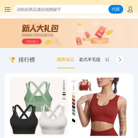
代購
首頁
中國商品代購
排行榜
國際爆品
老式羊毛毯
12.00-20 truck inn
集運服務
爆品推薦
查詢運單
最新公告
物流資訊