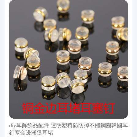
diy耳飾飾品配件 透明塑料防防掉不鏽鋼圈韓國耳
釘塞金邊漢堡耳堵