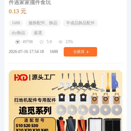
件過家家擺件食玩
0.13 元
1688
服飾配件、飾品
半成品飾品配件
diy飾品
嚴選
49798
5.0
23%
2026-07-16 17:54:18
1688
去購買