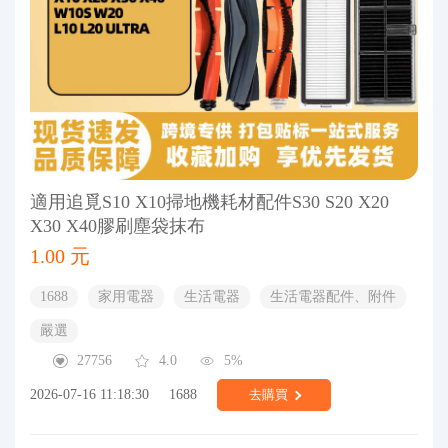
適用追覓S10 X10掃地機耗材配件S30 S20 X20
X30 X40膠刷塵袋抹布
1.00 元
1688
家用電器
生活電器
生活電器配件、附件
嚴選
27756
4.0
5%
2026-07-16 11:18:30
1688
去購買