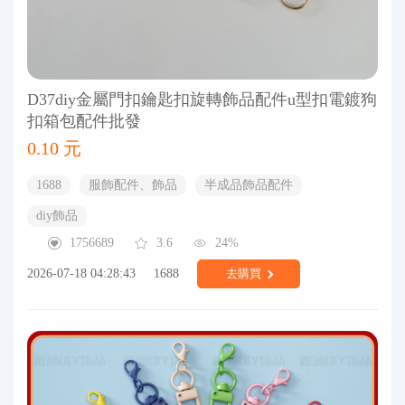
D37diy金屬門扣鑰匙扣旋轉飾品配件u型扣電鍍狗
扣箱包配件批發
0.10 元
1688
服飾配件、飾品
半成品飾品配件
diy飾品
1756689
3.6
24%
2026-07-18 04:28:43
1688
去購買