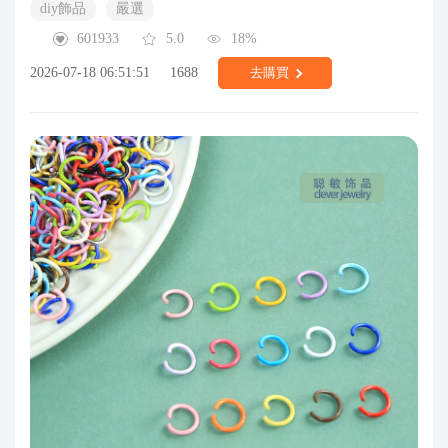
diy飾品
嚴選
601933
5.0
18%
2026-07-18 06:51:51
1688
去購買