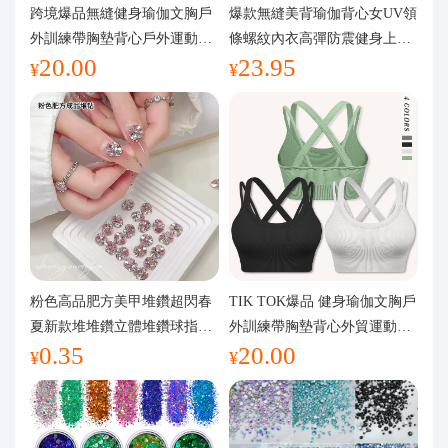
代購問答
跨境爆品無縫健身瑜伽文胸戶
爆款無縫美背瑜伽背心女UV領
外訓練帶胸墊背心戶外運動瑜
條螺紋內衣高彈防震健身上裝
20.00
23.95
伽服女
運動文胸
關於我們
¥
¥
粉色高品肥方美甲堆鑽超閃春
TIK TOK爆品 健身瑜伽文胸戶
夏新款堆堆鑽立體堆鑽球指甲
外訓練帶胸墊背心外貿運動瑜
0.35
20.00
裝飾品
伽服女
¥
¥