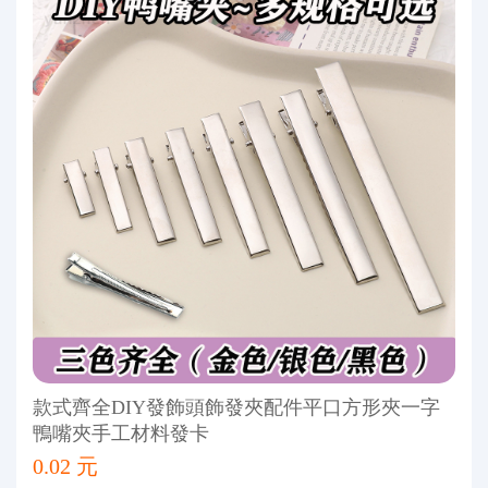
款式齊全DIY發飾頭飾發夾配件平口方形夾一字
鴨嘴夾手工材料發卡
0.02 元