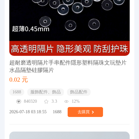
超耐磨透明隔片手串配件隱形塑料隔珠文玩墊片
水晶隔墊硅膠隔片
0.02 元
1688
服飾配件、飾品
飾品配件
840320
3.3
12%
2026-07-18 03:18:55
1688
去購買