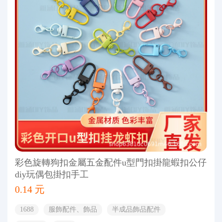
彩色旋轉狗扣金屬五金配件u型門扣掛龍蝦扣公仔
diy玩偶包掛扣手工
0.14 元
1688
服飾配件、飾品
半成品飾品配件