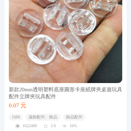
新款20mm透明塑料底座圓形卡座紙牌夾桌遊玩具
配件立牌夾玩具配件
0.07 元
1688
服飾配件、飾品
飾品配件
1622400
3.0
16%