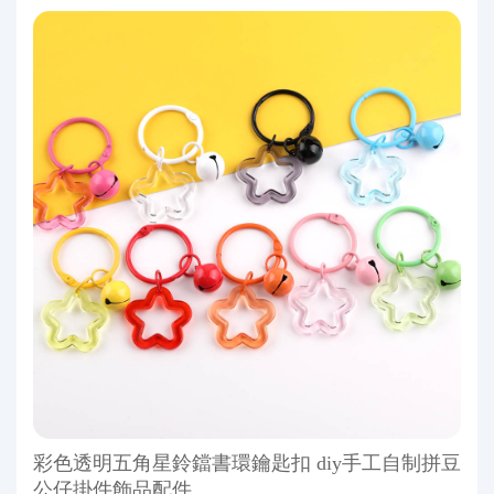
彩色透明五角星鈴鐺書環鑰匙扣 diy手工自制拼豆
公仔掛件飾品配件