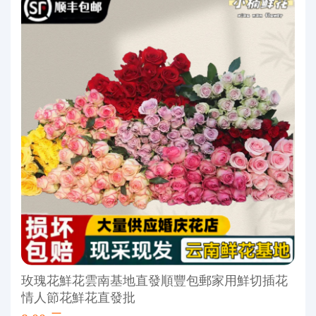
玫瑰花鮮花雲南基地直發順豐包郵家用鮮切插花
情人節花鮮花直發批