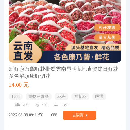
新鮮康乃馨鮮花批發雲南昆明基地直發節日鮮花
多色單頭康鮮切花
14.00 元
1688
寵物及園藝
花卉
鮮切花
嚴選
769
5.0
13%
2026-08-08 09:11:50
1688
去購買