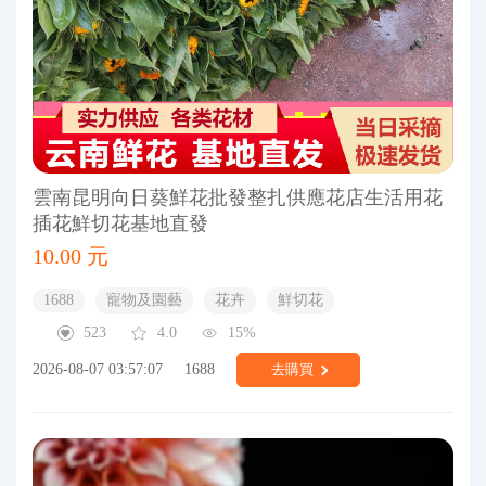
雲南昆明向日葵鮮花批發整扎供應花店生活用花
插花鮮切花基地直發
10.00 元
1688
寵物及園藝
花卉
鮮切花
523
4.0
15%
2026-08-07 03:57:07
1688
去購買