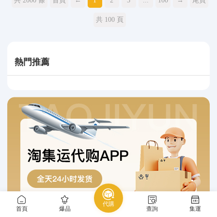
共 2000 條
首頁
←
1
2
3
...
100
→
尾頁
共 100 頁
熱門推薦
代購
首頁
爆品
查詢
集運