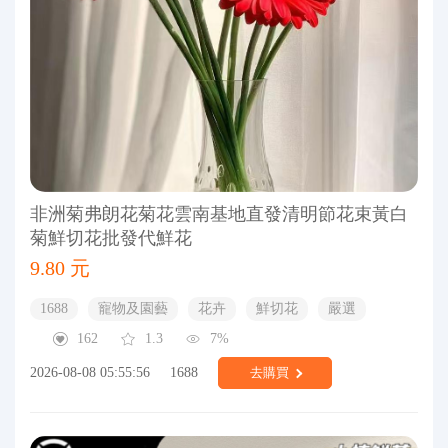
非洲菊弗朗花菊花雲南基地直發清明節花束黃白
菊鮮切花批發代鮮花
9.80 元
1688
寵物及園藝
花卉
鮮切花
嚴選
162
1.3
7%
2026-08-08 05:55:56
1688
去購買