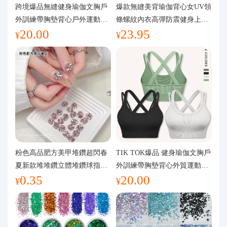
代購問答
跨境爆品無縫健身瑜伽文胸戶
爆款無縫美背瑜伽背心女UV領
外訓練帶胸墊背心戶外運動瑜
條螺紋內衣高彈防震健身上裝
20.00
23.95
伽服女
運動文胸
關於我們
¥
¥
粉色高品肥方美甲堆鑽超閃春
TIK TOK爆品 健身瑜伽文胸戶
夏新款堆堆鑽立體堆鑽球指甲
外訓練帶胸墊背心外貿運動瑜
0.35
20.00
裝飾品
伽服女
¥
¥