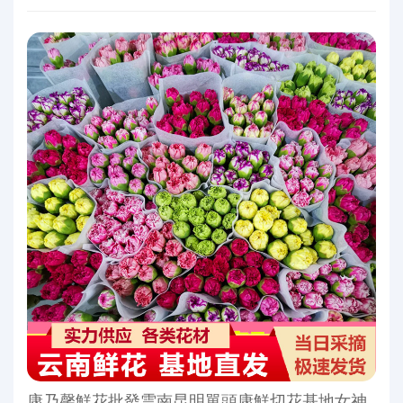
康乃馨鮮花批發雲南昆明單頭康鮮切花基地女神