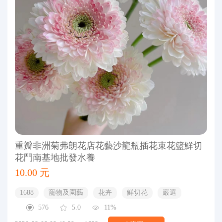
重瓣非洲菊弗朗花店花藝沙龍瓶插花束花籃鮮切
花鬥南基地批發水養
10.00 元
1688
寵物及園藝
花卉
鮮切花
嚴選
576
5.0
11%