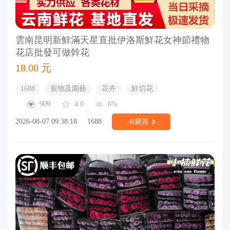
雲南昆明新鮮滿天星直批伊洛斯鮮花女神節禮物
花店批發可做幹花
18.00 元
1688
寵物及園藝
花卉
鮮切花
909
4.0
6%
2026-08-07 09:38:18
1688
去購買