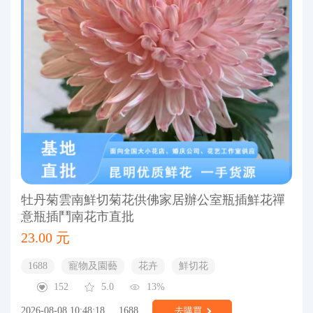
牡丹菊雲南鮮切菊花供佛家居辦公室瓶插鮮花禪
意瓶插鬥南花市直批
23.00 元
1688
寵物及園藝
花卉
鮮切花
152
5.0
13%
2026-08-08 10:48:18
1688
去購買