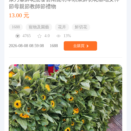
節母親節教師節禮物
13.00 元
1688
寵物及園藝
花卉
鮮切花
4765
4.0
13%
2026-08-08 08:59:08
1688
去購買