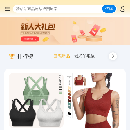
代購
首頁
中國商品代購
排行榜
國際爆品
老式羊毛毯
12.00-20 truck inn
集運服務
爆品推薦
查詢運單
最新公告
物流資訊