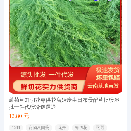
蘆荀草鮮切花專供花店婚慶生日布景配草批發混
批一件代發冷鏈運送
12.80 元
1688
寵物及園藝
花卉
鮮切花
嚴選