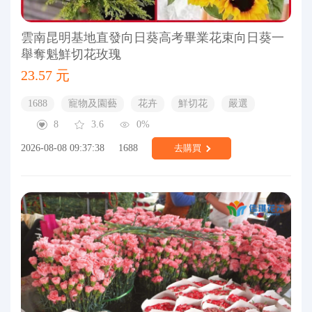
雲南昆明基地直發向日葵高考畢業花束向日葵一
舉奪魁鮮切花玫瑰
23.57 元
1688
寵物及園藝
花卉
鮮切花
嚴選
8
3.6
0%
2026-08-08 09:37:38
1688
去購買