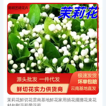
茉莉花鮮切花雲南基地鮮花家用插花擺攤花束花
材包郵花苞帶花苞