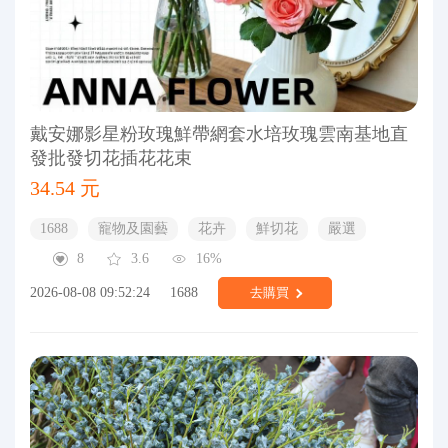
戴安娜影星粉玫瑰鮮帶網套水培玫瑰雲南基地直
發批發切花插花花束
34.54 元
1688
寵物及園藝
花卉
鮮切花
嚴選
8
3.6
16%
2026-08-08 09:52:24
1688
去購買