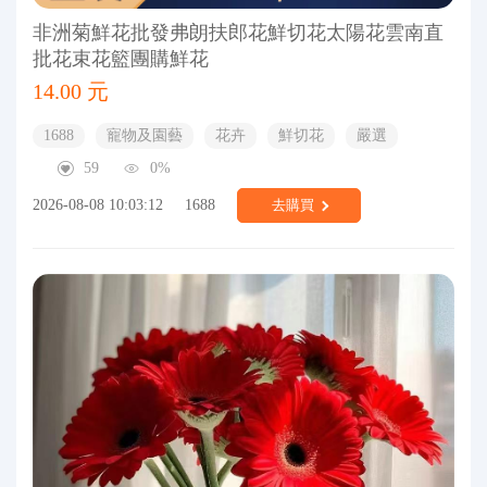
非洲菊鮮花批發弗朗扶郎花鮮切花太陽花雲南直
批花束花籃團購鮮花
14.00 元
1688
寵物及園藝
花卉
鮮切花
嚴選
59
0%
2026-08-08 10:03:12
1688
去購買