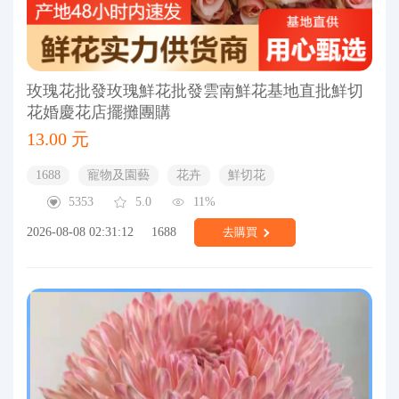
玫瑰花批發玫瑰鮮花批發雲南鮮花基地直批鮮切
花婚慶花店擺攤團購
13.00 元
1688
寵物及園藝
花卉
鮮切花
5353
5.0
11%
2026-08-08 02:31:12
1688
去購買