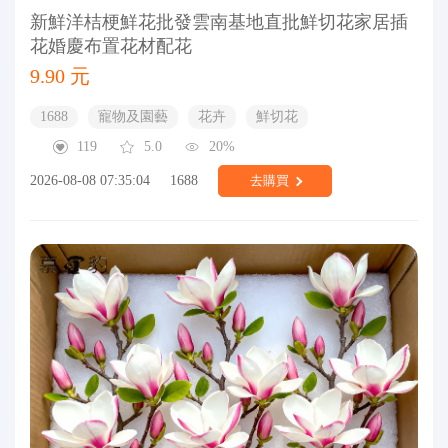
新鮮洋桔梗鮮花批發雲南基地直批鮮切花家居插
花婚慶布置花材配花
9.90 元
1688
寵物及園藝
花卉
鮮切花
119
5.0
20%
2026-08-08 07:35:04
1688
去購買