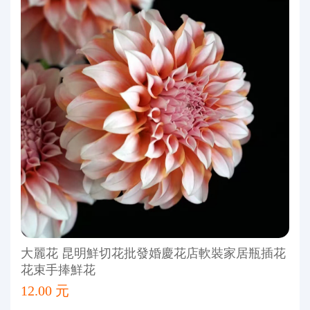
大麗花 昆明鮮切花批發婚慶花店軟裝家居瓶插花
花束手捧鮮花
12.00 元