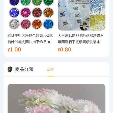
網紅美甲閃粉變色龍亮片爆閃
大王扇貼鑽SS4號AB裸鑽鑽石
粉鐳射極光閃片指甲飾品DIY
爆閃透明平底鑽圓鑽玻璃水鑽
1.00
0.80
手工流麻
美甲鑽飾
¥
¥
商品分類
全部