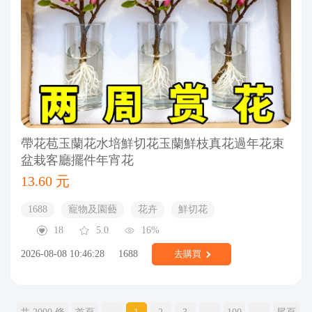
帶花苞玉蘭花水培鮮切花玉蘭鮮枝真花過年花束
盆栽客廳擺件年宵花
13.60 元
1688
寵物及園藝
花卉
鮮切花
18
5.0
16%
2026-08-08 10:46:28
1688
去購買