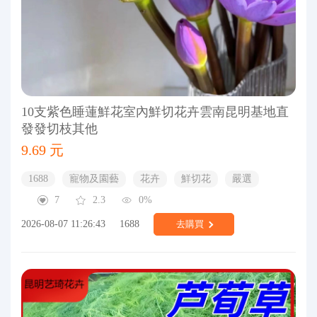
10支紫色睡蓮鮮花室內鮮切花卉雲南昆明基地直
發發切枝其他
9.69 元
1688
寵物及園藝
花卉
鮮切花
嚴選
7
2.3
0%
2026-08-07 11:26:43
1688
去購買