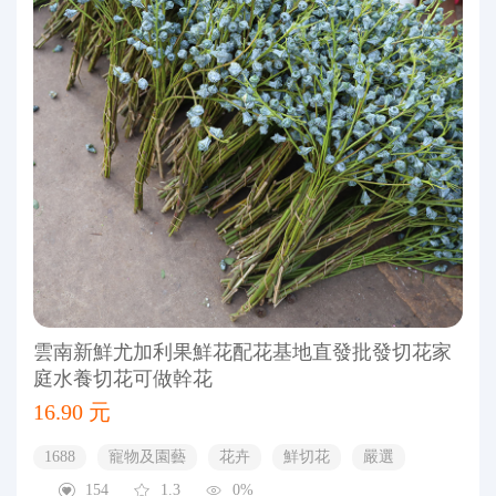
雲南新鮮尤加利果鮮花配花基地直發批發切花家
庭水養切花可做幹花
16.90 元
1688
寵物及園藝
花卉
鮮切花
嚴選
154
1.3
0%