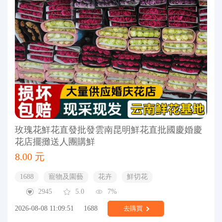
玫瑰花鮮花直發批發雲南昆明鮮花直批國慶婚慶
花店擺攤送人團購鮮
8.00 元
1688
寵物及園藝
花卉
鮮切花
2945
5.0
7%
2026-08-08 11:09:51
1688
去購買