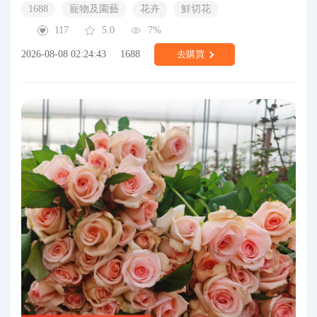
1688
寵物及園藝
花卉
鮮切花
117
5.0
7%
2026-08-08 02:24:43
1688
去購買