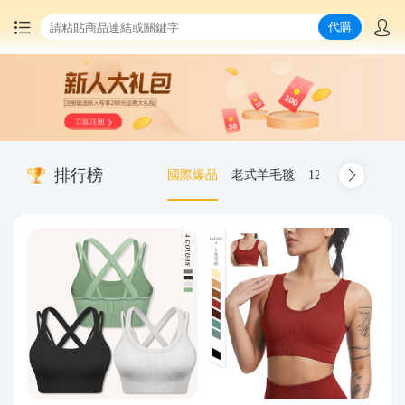
代購
首頁
中國商品代購
排行榜
國際爆品
老式羊毛毯
12.00-20 truck inn
集運服務
爆品推薦
查詢運單
最新公告
物流資訊