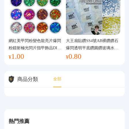
網紅美甲閃粉變色龍亮片爆閃
大王扇貼鑽SS4號AB裸鑽鑽石
粉鐳射極光閃片指甲飾品DIY
爆閃透明平底鑽圓鑽玻璃水鑽
1.00
0.80
手工流麻
美甲鑽飾
¥
¥
商品分類
全部
熱門推薦