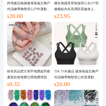
代購問答
跨境爆品無縫健身瑜伽文胸戶
爆款無縫美背瑜伽背心女UV領
外訓練帶胸墊背心戶外運動瑜
條螺紋內衣高彈防震健身上裝
20.00
23.95
伽服女
運動文胸
關於我們
¥
¥
粉色高品肥方美甲堆鑽超閃春
TIK TOK爆品 健身瑜伽文胸戶
夏新款堆堆鑽立體堆鑽球指甲
外訓練帶胸墊背心外貿運動瑜
0.35
20.00
裝飾品
伽服女
¥
¥