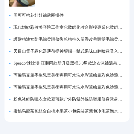
周可可棉花娃娃鑰匙圈掛件
現代婚紗彩妝美容院工作室化妝師化妝台影樓專業化妝師專用梳妝台
護髮精油女防毛躁柔順修復乾枯持久留香改善頭髮毛躁柔順劑神器
天目山電子霧化器薄荷提神醒腦一體式果味口腔噴霧吸入式戒煙神器
Speedo/速比濤 汪順同款新升級黑標5.0男款泳衣泳褲溫泉游泳套裝
丙烯馬克筆學生兒童美術專用可水洗水彩筆繪畫彩色塗鴉畫筆不透色可疊色防水手繪diy丙烯顏料筆水性填色筆
丙烯馬克筆學生兒童美術專用可水洗水彩筆繪畫彩色塗鴉畫筆不透色可疊色防水手繪diy丙烯顏料筆水性填色筆
粉色冰絲防曬衣女款夏薄款户外防紫外線防曬服修身緊身短外套上衣
蜜桃烏龍茶包組合白桃水果茶小包袋裝茶葉包冷泡茶泡水喝的東西