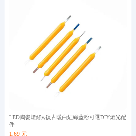
LED陶瓷燈絲v,復古暖白紅綠藍粉可選DIY燈光配
件
1.69 元