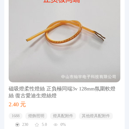
磁吸燈柔性燈絲 正負極同端3v 128mm氛圍軟燈
絲 復古愛迪生燈絲燈
2.40 元
1688
燈飾照明
燈具配附件
其他燈具配附件
230
5.0
0%