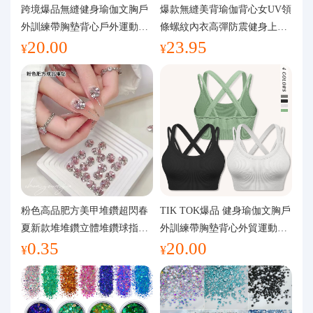
代購問答
跨境爆品無縫健身瑜伽文胸戶
爆款無縫美背瑜伽背心女UV領
外訓練帶胸墊背心戶外運動瑜
條螺紋內衣高彈防震健身上裝
20.00
23.95
伽服女
運動文胸
關於我們
¥
¥
粉色高品肥方美甲堆鑽超閃春
TIK TOK爆品 健身瑜伽文胸戶
夏新款堆堆鑽立體堆鑽球指甲
外訓練帶胸墊背心外貿運動瑜
0.35
20.00
裝飾品
伽服女
¥
¥