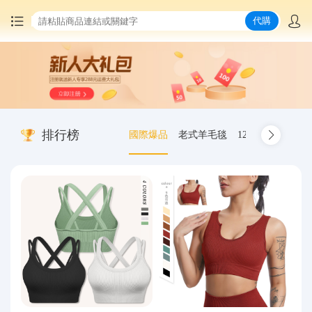
代購
首頁
中國商品代購
排行榜
國際爆品
老式羊毛毯
12.00-20 truck inn
集運服務
爆品推薦
查詢運單
最新公告
物流資訊