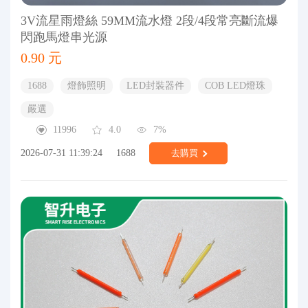
3V流星雨燈絲 59MM流水燈 2段/4段常亮斷流爆
閃跑馬燈串光源
0.90 元
1688
燈飾照明
LED封裝器件
COB LED燈珠
嚴選
11996
4.0
7%
2026-07-31 11:39:24
1688
去購買