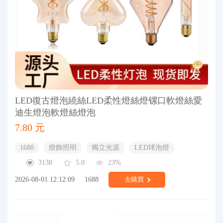
LED復古燈泡繞絲LED柔性燈絲燈镙口軟燈絲愛
迪生燈泡軟燈絲燈泡
7.80 元
1688
燈飾照明
獨立光源
LED球泡燈
3138
5.0
23%
2026-08-01 12:12:09
1688
去購買