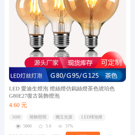
LED 愛迪生燈泡 燈絲燈仿鎢絲燈茶色琥珀色
G80E27復古裝飾燈泡
4.60 元
1688
燈飾照明
獨立光源
LED球泡燈
5800
5.0
37%