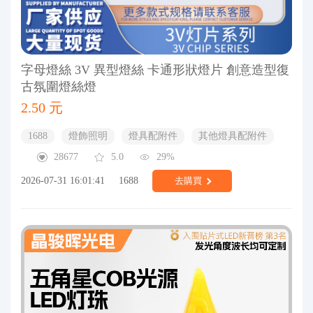
字母燈絲 3V 異型燈絲 卡通形狀燈片 創意造型復
古氛圍燈絲燈
2.50 元
1688
燈飾照明
燈具配附件
其他燈具配附件
28677
5.0
29%
2026-07-31 16:01:41
1688
去購買