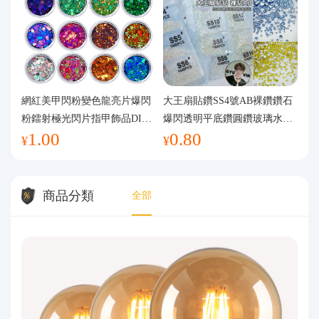
網紅美甲閃粉變色龍亮片爆閃
大王扇貼鑽SS4號AB裸鑽鑽石
粉鐳射極光閃片指甲飾品DIY
爆閃透明平底鑽圓鑽玻璃水鑽
1.00
0.80
手工流麻
美甲鑽飾
¥
¥
商品分類
全部