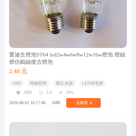
愛迪生燈泡ST64 led2w4w6w8w12w16w燈泡 燈絲
燈仿鎢絲復古燈泡
2.40 元
1688
燈飾照明
獨立光源
LED球泡燈
3983
5.0
30%
2026-08-01 10:17:06
1688
去購買