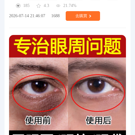
185
4.3
21.74%
2026-07-14 21:46:07
1688
去購買