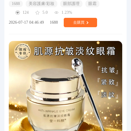
1688
美容護膚/彩妝
眼部護理
眼霜
124
5.0
1.23%
2026-07-17 04:46:49
1688
去購買