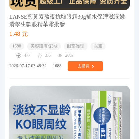
LANSE葉黃素熬夜抗皺眼霜30g補水保溼滋潤嫩
滑學生款眼精華霜批發
1.48 元
1688
美容護膚/彩妝
眼部護理
眼霜
477
3.6
20%
2026-07-17 03:48:32
1688
去購買