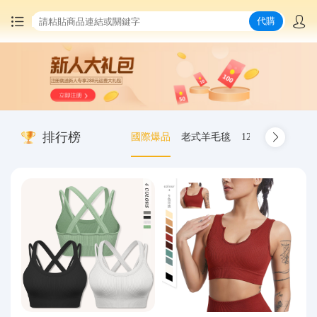
代購
首頁
中國商品代購
排行榜
國際爆品
老式羊毛毯
12.00-20 truck inn
集運服務
爆品推薦
查詢運單
最新公告
物流資訊