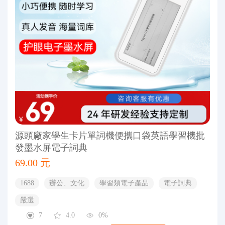
源頭廠家學生卡片單詞機便攜口袋英語學習機批
發墨水屏電子詞典
69.00 元
1688
辦公、文化
學習類電子產品
電子詞典
嚴選
7
4.0
0%