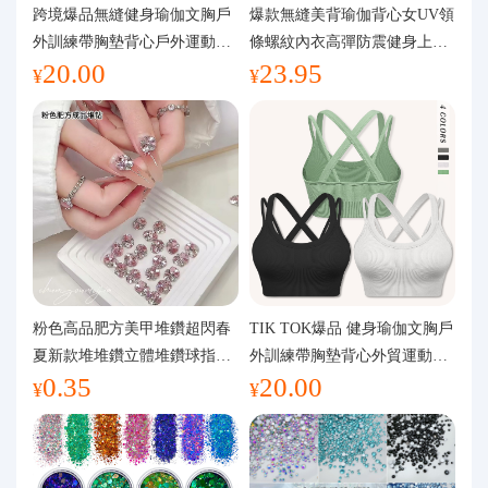
代購問答
跨境爆品無縫健身瑜伽文胸戶
爆款無縫美背瑜伽背心女UV領
外訓練帶胸墊背心戶外運動瑜
條螺紋內衣高彈防震健身上裝
20.00
23.95
伽服女
運動文胸
關於我們
¥
¥
粉色高品肥方美甲堆鑽超閃春
TIK TOK爆品 健身瑜伽文胸戶
夏新款堆堆鑽立體堆鑽球指甲
外訓練帶胸墊背心外貿運動瑜
0.35
20.00
裝飾品
伽服女
¥
¥