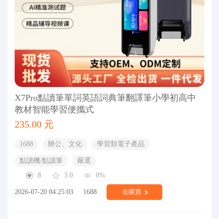
X7Pro點讀筆單詞英語詞典筆翻譯筆小學初高中
教材智能學習便攜式
235.00 元
1688
辦公、文化
學習類電子產品
點讀機/點讀筆
嚴選
8
3.0
0%
2026-07-20 04:25:03
1688
去購買