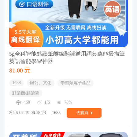
5g全科智能點讀筆離線翻譯通用詞典萬能掃描筆
英語智能學習神器
81.00 元
1688
辦公、文化
學習類電子產品
點讀機/點讀筆
468
1.6
75%
2026-07-19 06:18:23
1688
去購買