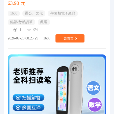
63.90 元
1688
辦公、文化
學習類電子產品
點讀機/點讀筆
嚴選
1
0%
2026-07-20 08:25:29
1688
去購買