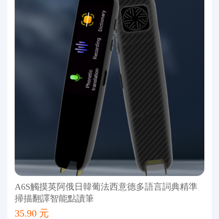
A6S觸摸英阿俄日韓葡法西意德多語言詞典精準
掃描翻譯智能點讀筆
35.90 元