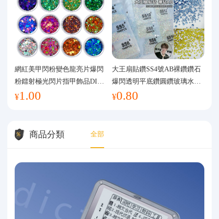
網紅美甲閃粉變色龍亮片爆閃
大王扇貼鑽SS4號AB裸鑽鑽石
粉鐳射極光閃片指甲飾品DIY
爆閃透明平底鑽圓鑽玻璃水鑽
1.00
0.80
手工流麻
美甲鑽飾
¥
¥
商品分類
全部