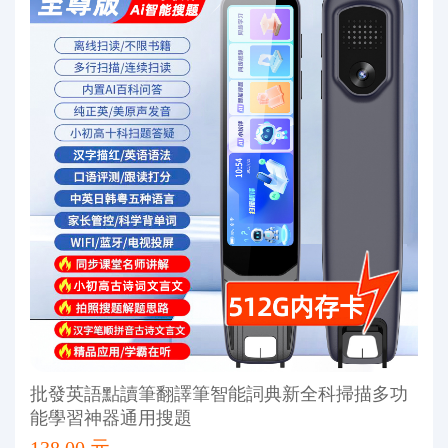
批發英語點讀筆翻譯筆智能詞典新全科掃描多功
能學習神器通用搜題