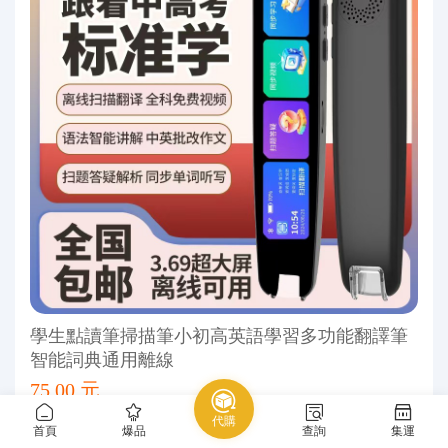
學生點讀筆掃描筆小初高英語學習多功能翻譯筆
智能詞典通用離線
75.00 元
代購
1688
辦公、文化
學習類電子產品
首頁
爆品
查詢
集運