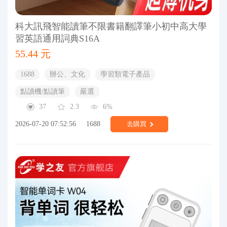
科大訊飛智能讀筆不限書籍翻譯筆小初中高大學
習英語通用詞典S16A
55.44 元
1688
辦公、文化
學習類電子產品
點讀機/點讀筆
嚴選
37
2.3
6%
2026-07-20 07:52:56
1688
去購買