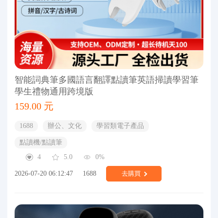
智能詞典筆多國語言翻譯點讀筆英語掃讀學習筆
學生禮物通用跨境版
159.00 元
1688
辦公、文化
學習類電子產品
點讀機/點讀筆
4
5.0
0%
2026-07-20 06:12:47
1688
去購買