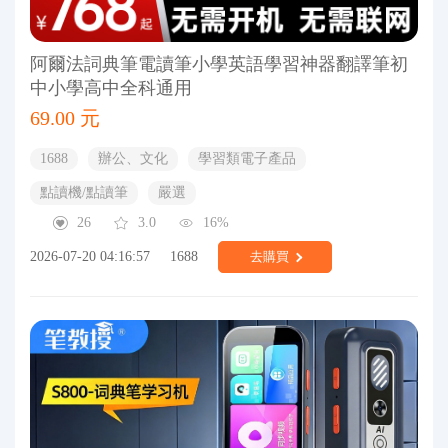
阿爾法詞典筆電讀筆小學英語學習神器翻譯筆初
中小學高中全科通用
69.00 元
1688
辦公、文化
學習類電子產品
點讀機/點讀筆
嚴選
26
3.0
16%
2026-07-20 04:16:57
1688
去購買