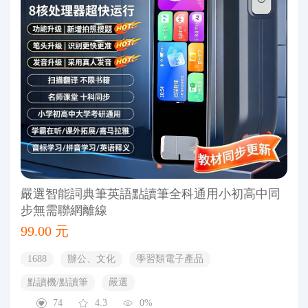
嚴選智能詞典筆英語點讀筆全科通用小初高中同
步無需聯網離線
99.00 元
1688
辦公、文化
學習類電子產品
點讀機/點讀筆
嚴選
74
4.3
0%