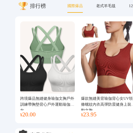
排行榜
國際爆品
老式羊毛毯
12
關於我們
跨境爆品無縫健身瑜伽文胸戶外
爆款無縫美背瑜伽背心女UV領
訓練帶胸墊背心戶外運動瑜伽服
條螺紋內衣高彈防震健身上裝
女
動文胸
20.00
23.95
¥
¥