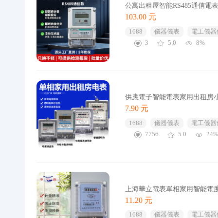
公寓出租屋智能RS485通信電
103.00 元
1688
儀器儀表
電工儀器
3
5.0
8%
供應電子智能電表家用出租房小
7.90 元
1688
儀器儀表
電工儀器
7756
5.0
24
上海華立電表單相家用智能電度
11.20 元
1688
儀器儀表
電工儀器