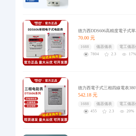
德力西DDS606高精度電子式單
70.00 元
1688
儀器儀表
電工儀器
7804
2.3
17
德力西電子式三相四線電表380V電
542.18 元
1688
儀器儀表
電工儀器
455
2.3
20%