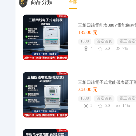
商品分類
全部
三相四線電能表380V電能儀
185.00 元
1688
儀器儀表
電工儀器
4
5.0
7%
三相四線電子式電能儀表藍牙預
343.00 元
1688
儀器儀表
電工儀器
2
5.0
14%