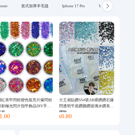
hone
老式加厚羊毛毯
Iphone 17 Pro
Yubikey
防火
網紅美甲閃粉變色龍亮片爆閃粉
大王扇貼鑽SS4號AB裸鑽鑽石爆
鐳射極光閃片指甲飾品DIY手工
閃透明平底鑽圓鑽玻璃水鑽美甲
流麻
鑽飾
1.00
0.80
¥