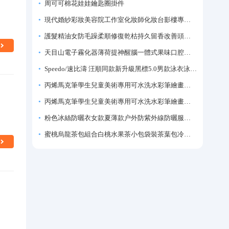
周可可棉花娃娃鑰匙圈掛件
現代婚紗彩妝美容院工作室化妝師化妝台影樓專業化妝師專用梳妝台
護髮精油女防毛躁柔順修復乾枯持久留香改善頭髮毛躁柔順劑神器
天目山電子霧化器薄荷提神醒腦一體式果味口腔噴霧吸入式戒煙神器
Speedo/速比濤 汪順同款新升級黑標5.0男款泳衣泳褲溫泉游泳套裝
丙烯馬克筆學生兒童美術專用可水洗水彩筆繪畫彩色塗鴉畫筆不透色可疊色防水手繪diy丙烯顏料筆水性填色筆
丙烯馬克筆學生兒童美術專用可水洗水彩筆繪畫彩色塗鴉畫筆不透色可疊色防水手繪diy丙烯顏料筆水性填色筆
粉色冰絲防曬衣女款夏薄款户外防紫外線防曬服修身緊身短外套上衣
蜜桃烏龍茶包組合白桃水果茶小包袋裝茶葉包冷泡茶泡水喝的東西