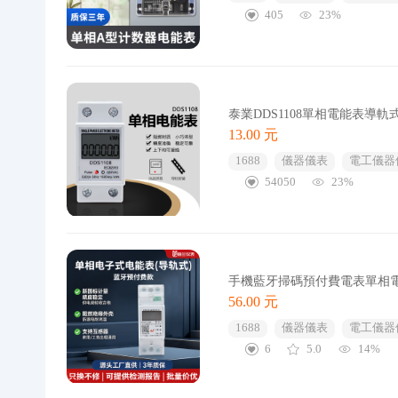
405
23%
泰業DDS1108單相電能表導
13.00 元
1688
儀器儀表
電工儀器
54050
23%
手機藍牙掃碼預付費電表單相
56.00 元
1688
儀器儀表
電工儀器
6
5.0
14%