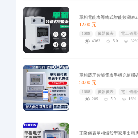
單相電能表導軌式智能數顯表2
12.00 元
1688
儀器儀表
電工儀器
4363
5.0
32
單相藍牙智能電表手機充值掃
50.00 元
1688
儀器儀表
電工儀器
209
5.0
16%
正隆儀表單相鐵殼型家用出租房