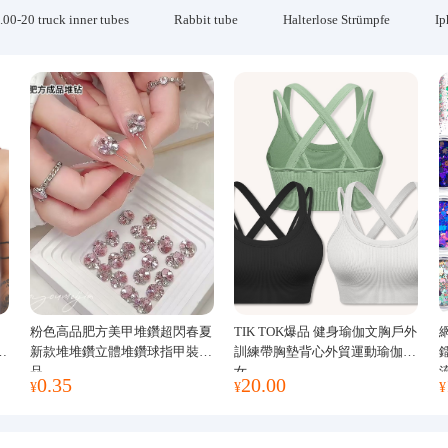
.00-20 truck inner tubes
Rabbit tube
Halterlose Strümpfe
Ip
粉色高品肥方美甲堆鑽超閃春夏
TIK TOK爆品 健身瑜伽文胸戶外
運
新款堆堆鑽立體堆鑽球指甲裝飾
訓練帶胸墊背心外貿運動瑜伽服
品
女
0.35
20.00
¥
¥
¥