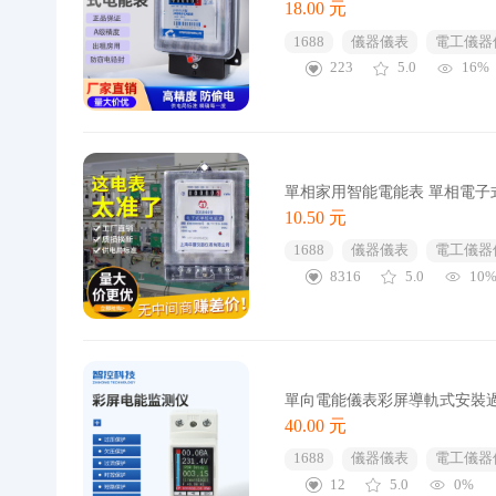
18.00 元
1688
儀器儀表
電工儀器
223
5.0
16%
單相家用智能電能表 單相電子式
10.50 元
1688
儀器儀表
電工儀器
8316
5.0
10
單向電能儀表彩屏導軌式安裝
40.00 元
1688
儀器儀表
電工儀器
12
5.0
0%