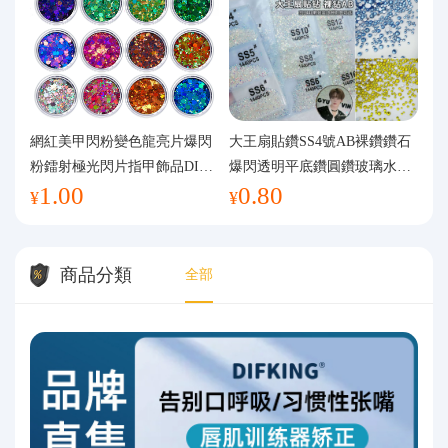
網紅美甲閃粉變色龍亮片爆閃
大王扇貼鑽SS4號AB裸鑽鑽石
粉鐳射極光閃片指甲飾品DIY
爆閃透明平底鑽圓鑽玻璃水鑽
1.00
0.80
手工流麻
美甲鑽飾
¥
¥
商品分類
全部