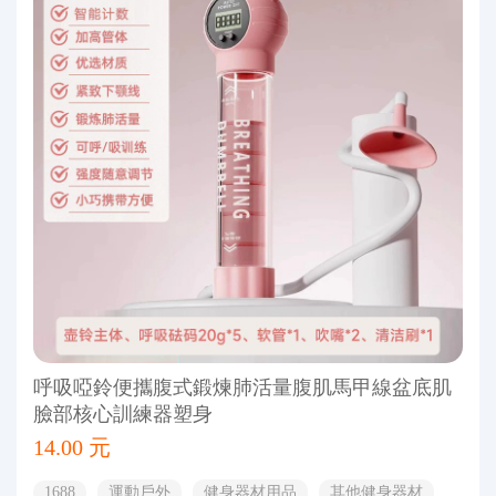
呼吸啞鈴便攜腹式鍛煉肺活量腹肌馬甲線盆底肌
臉部核心訓練器塑身
14.00 元
1688
運動戶外
健身器材用品
其他健身器材