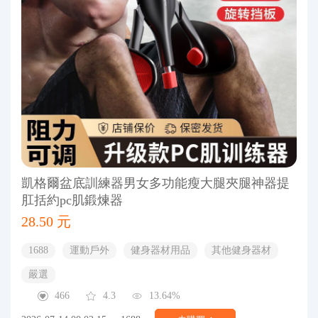
凱格爾盆底訓練器男女多功能瘦大腿夾腿神器提
肛括約pc肌鍛煉器
28.50 元
1688
運動戶外
健身器材用品
其他健身器材
嚴選
466
4.3
13.64%