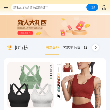
代購
首頁
中國商品代購
排行榜
國際爆品
老式羊毛毯
12.00-20 truck inn
集運服務
爆品推薦
查詢運單
最新公告
物流資訊