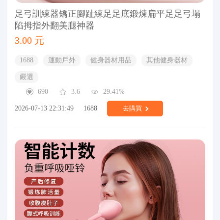
足弓訓練器矯正腳趾練足足底鍛煉扁平足足弓塌
陷拇指外翻美腿神器
3.00 元
1688
運動戶外
健身器材用品
其他健身器材
嚴選
690
3.6
29.41%
2026-07-13 22:31:49
1688
去購買