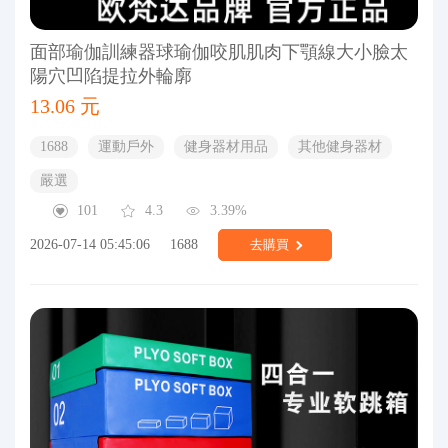
面部瑜伽訓練器球瑜伽咬肌肌肉下顎線大小臉太
陽穴凹陷提拉外輪廓
13.06 元
1688
運動戶外
健身器材用品
其他健身器材
嚴選
101
4.3
3.39%
2026-07-14 05:45:06
1688
去購買