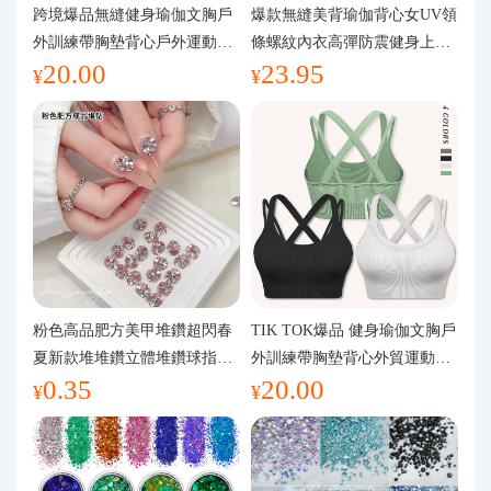
代購問答
跨境爆品無縫健身瑜伽文胸戶
爆款無縫美背瑜伽背心女UV領
外訓練帶胸墊背心戶外運動瑜
條螺紋內衣高彈防震健身上裝
20.00
23.95
伽服女
運動文胸
關於我們
¥
¥
粉色高品肥方美甲堆鑽超閃春
TIK TOK爆品 健身瑜伽文胸戶
夏新款堆堆鑽立體堆鑽球指甲
外訓練帶胸墊背心外貿運動瑜
0.35
20.00
裝飾品
伽服女
¥
¥