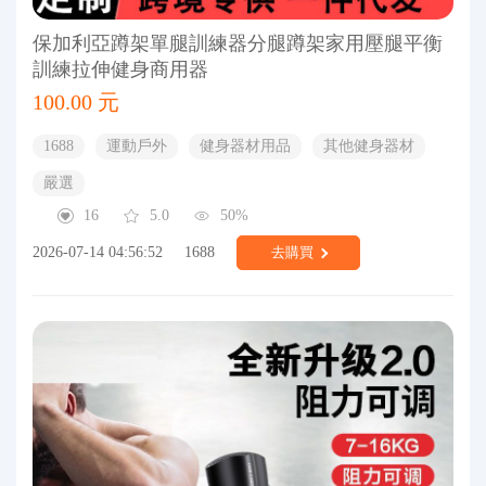
保加利亞蹲架單腿訓練器分腿蹲架家用壓腿平衡
訓練拉伸健身商用器
100.00 元
1688
運動戶外
健身器材用品
其他健身器材
嚴選
16
5.0
50%
2026-07-14 04:56:52
1688
去購買