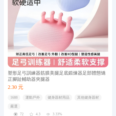
塑形足弓訓練器筋膜美腿足底鍛煉器足部體態矯
正腳趾輔助器夾腿器
2.30 元
1688
運動戶外
健身器材用品
其他健身器材
嚴選
72
4.3
3.33%