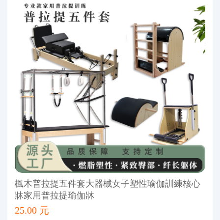
楓木普拉提五件套大器械女子塑性瑜伽訓練核心
牀家用普拉提瑜伽牀
25.00 元