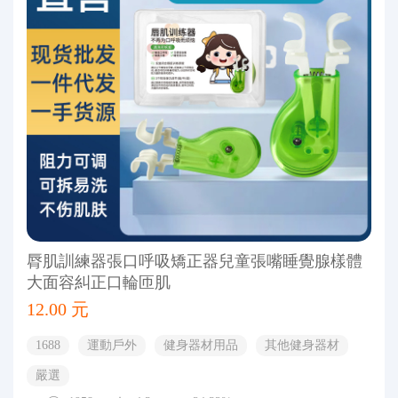
脣肌訓練器張口呼吸矯正器兒童張嘴睡覺腺樣體
大面容糾正口輪匝肌
12.00 元
1688
運動戶外
健身器材用品
其他健身器材
嚴選