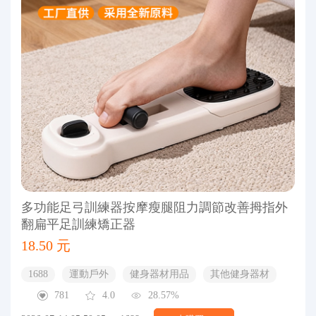
多功能足弓訓練器按摩瘦腿阻力調節改善拇指外
翻扁平足訓練矯正器
18.50 元
1688
運動戶外
健身器材用品
其他健身器材
781
4.0
28.57%