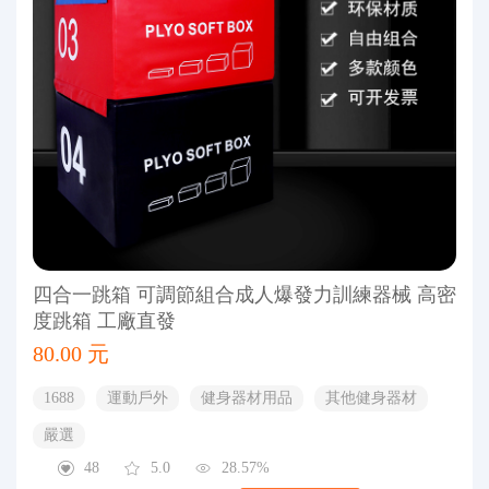
四合一跳箱 可調節組合成人爆發力訓練器械 高密
度跳箱 工廠直發
80.00 元
1688
運動戶外
健身器材用品
其他健身器材
嚴選
48
5.0
28.57%