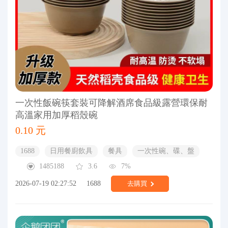
一次性飯碗筷套裝可降解酒席食品級露營環保耐
高溫家用加厚稻殼碗
0.10 元
1688
日用餐廚飲具
餐具
一次性碗、碟、盤
1485188
3.6
7%
2026-07-19 02:27:52
1688
去購買