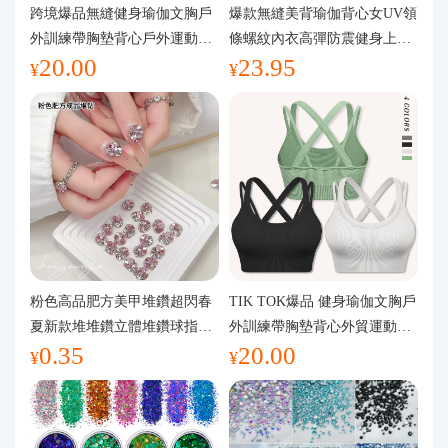
代購問答
跨境爆品無縫健身瑜伽文胸戶
爆款無縫美背瑜伽背心女UV領
外訓練帶胸墊背心戶外運動瑜
條螺紋內衣高彈防震健身上裝
20.00
23.95
伽服女
運動文胸
關於我們
¥
¥
粉色高品肥方美甲堆鑽超閃春
TIK TOK爆品 健身瑜伽文胸戶
夏新款堆堆鑽立體堆鑽球指甲
外訓練帶胸墊背心外貿運動瑜
0.35
20.00
裝飾品
伽服女
¥
¥