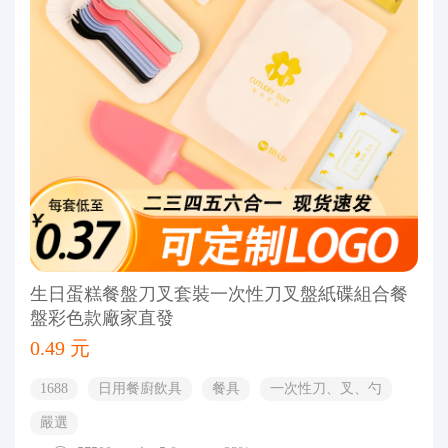
生日蛋糕餐盤刀叉套裝一次性刀叉盤紙碟組合餐
盤彩色款廠家直發
0.49 元
1688
日用餐廚飲具
餐具
一次性刀、叉、勺
嚴選