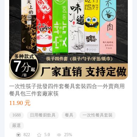
一次性筷子批發四件套餐具套裝四合一外賣商用
餐具包三件套廠家筷
11.90 元
1688
日用餐廚飲具
餐具
一次性餐具套裝
嚴選
822
5.0
25%