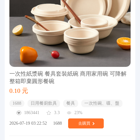
一次性紙漿碗 餐具套裝紙碗 商用家用碗 可降解
整箱即棄圓形餐碗
0.10 元
1688
日用餐廚飲具
餐具
一次性碗、碟、盤
1863441
3.3
23%
2026-07-19 03:22:52
1688
去購買