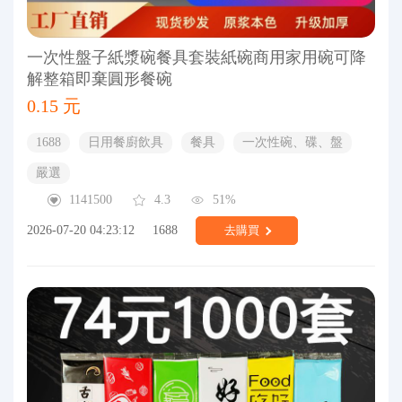
一次性盤子紙漿碗餐具套裝紙碗商用家用碗可降
解整箱即棄圓形餐碗
0.15 元
1688
日用餐廚飲具
餐具
一次性碗、碟、盤
嚴選
1141500
4.3
51%
2026-07-20 04:23:12
1688
去購買