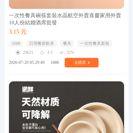
一次性餐具碗筷套裝水晶航空外賣喜慶家用外賣
10人份結婚酒席批發
3.15 元
1688
日用餐廚飲具
餐具
一次性餐具套裝
29621
4.3
32%
2026-07-20 05:29:49
1688
去購買