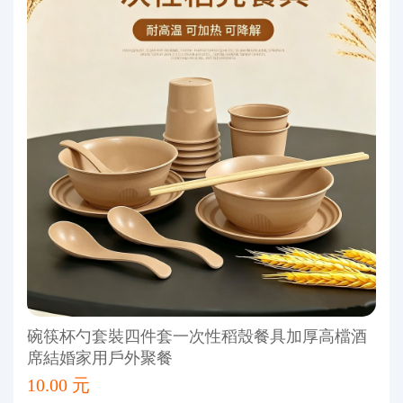
碗筷杯勺套裝四件套一次性稻殼餐具加厚高檔酒
席結婚家用戶外聚餐
10.00 元