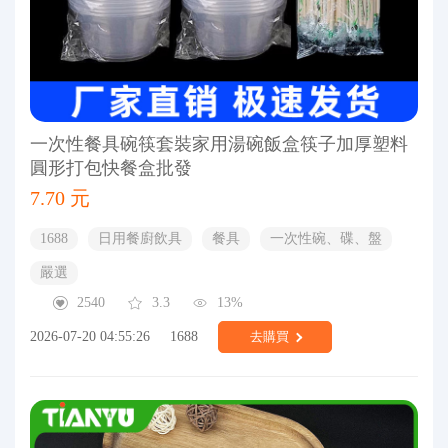
一次性餐具碗筷套裝家用湯碗飯盒筷子加厚塑料
圓形打包快餐盒批發
7.70 元
1688
日用餐廚飲具
餐具
一次性碗、碟、盤
嚴選
2540
3.3
13%
2026-07-20 04:55:26
1688
去購買