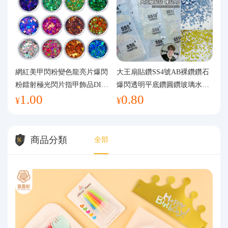
網紅美甲閃粉變色龍亮片爆閃
大王扇貼鑽SS4號AB裸鑽鑽石
粉鐳射極光閃片指甲飾品DIY
爆閃透明平底鑽圓鑽玻璃水鑽
1.00
0.80
手工流麻
美甲鑽飾
¥
¥
商品分類
全部