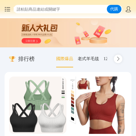
代購
首頁
中國商品代購
排行榜
國際爆品
老式羊毛毯
12.00-20 truck inn
集運服務
爆品推薦
查詢運單
最新公告
物流資訊