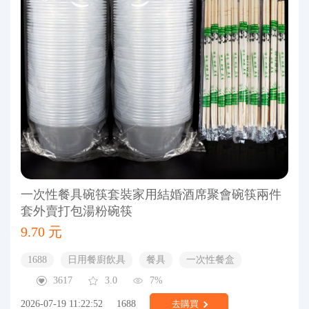
一次性餐具碗筷套裝家用結婚酒席聚會碗筷兩件
套外賣打包湯粉碗筷
9.70 元
1688
日用餐廚飲具
餐具
一次性餐盒
3617
3.0
7%
2026-07-19 11:22:52
1688
去購買