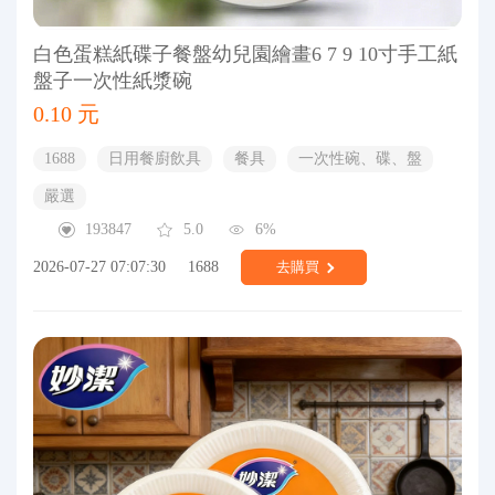
白色蛋糕紙碟子餐盤幼兒園繪畫6 7 9 10寸手工紙
盤子一次性紙漿碗
0.10 元
1688
日用餐廚飲具
餐具
一次性碗、碟、盤
嚴選
193847
5.0
6%
2026-07-27 07:07:30
1688
去購買