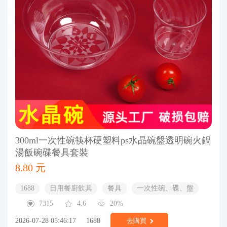
300ml一次性碗筷杯硬塑料ps水晶碗盤透明碗火鍋
湯飯碗碟餐具套裝
8.80 元
1688
日用餐廚飲具
餐具
一次性碗、碟、盤
7315
4.6
20%
2026-07-28 05:46:17
1688
去購買