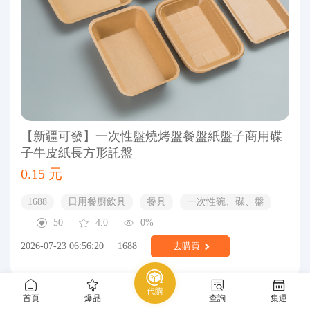
【新疆可發】一次性盤燒烤盤餐盤紙盤子商用碟
子牛皮紙長方形託盤
0.15 元
1688
日用餐廚飲具
餐具
一次性碗、碟、盤
50
4.0
0%
2026-07-23 06:56:20
1688
去購買
代購
首頁
爆品
查詢
集運
共 2000 條
首頁
←
1
2
3
...
100
→
尾頁