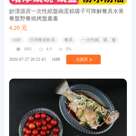
妙潔源蔗一次性紙盤碗蛋糕碟子可降解餐具水果
餐盤野餐燒烤盤畫畫
4.20 元
1688
日用餐廚飲具
餐具
一次性碗、碟、盤
1805
4.0
0%
2026-07-27 20:52:43
1688
去購買