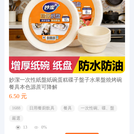
妙潔一次性紙盤紙碗蛋糕碟子盤子水果盤燒烤碗
餐具本色源蔗可降解
6.50 元
1688
日用餐廚飲具
餐具
一次性碗、碟、盤
嚴選
13
0%