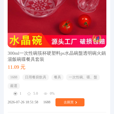
300ml一次性碗筷杯硬塑料ps水晶碗盤透明碗火鍋
湯飯碗碟餐具套裝
11.09 元
1688
日用餐廚飲具
餐具
一次性碗、碟、盤
嚴選
1
5.0
0%
2026-07-26 18:51:58
1688
去購買