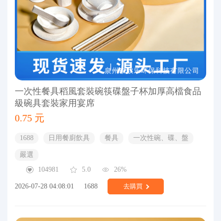
一次性餐具稻風套裝碗筷碟盤子杯加厚高檔食品
級碗具套裝家用宴席
0.75 元
1688
日用餐廚飲具
餐具
一次性碗、碟、盤
嚴選
104981
5.0
26%
2026-07-28 04:08:01
1688
去購買