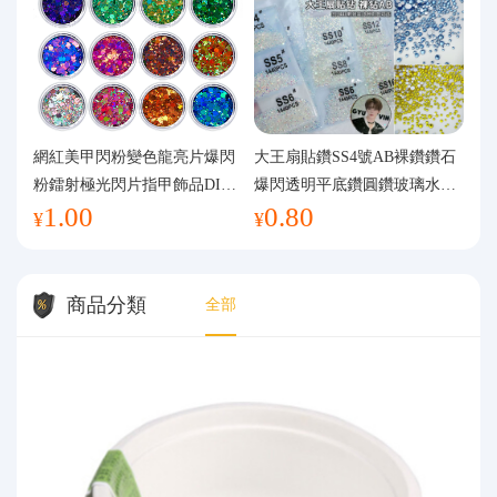
網紅美甲閃粉變色龍亮片爆閃
大王扇貼鑽SS4號AB裸鑽鑽石
粉鐳射極光閃片指甲飾品DIY
爆閃透明平底鑽圓鑽玻璃水鑽
1.00
0.80
手工流麻
美甲鑽飾
¥
¥
商品分類
全部