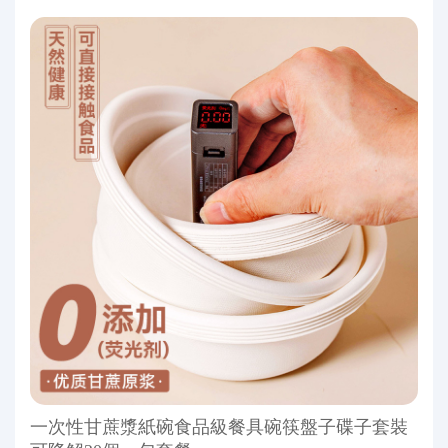
一次性甘蔗漿紙碗食品級餐具碗筷盤子碟子套裝