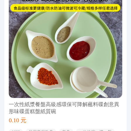
一次性紙漿餐盤高級感環保可降解蘸料碟創意異
形味碟蛋糕盤紙質碗
0.10 元