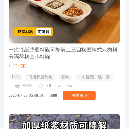
一次性紙漿蘸料碟可降解二三四格盤韓式烤肉料
分隔盤料盒小料碗
0.25 元
1688
日用餐廚飲具
餐具
一次性碗、碟、盤
75735
4.0
26%
2026-07-27 06:49:14
1688
去購買