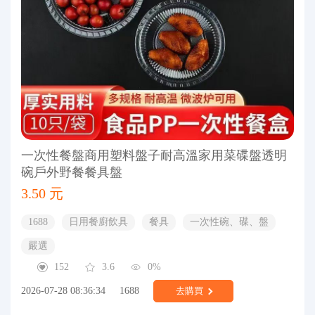
一次性餐盤商用塑料盤子耐高溫家用菜碟盤透明
碗戶外野餐餐具盤
3.50 元
1688
日用餐廚飲具
餐具
一次性碗、碟、盤
嚴選
152
3.6
0%
2026-07-28 08:36:34
1688
去購買