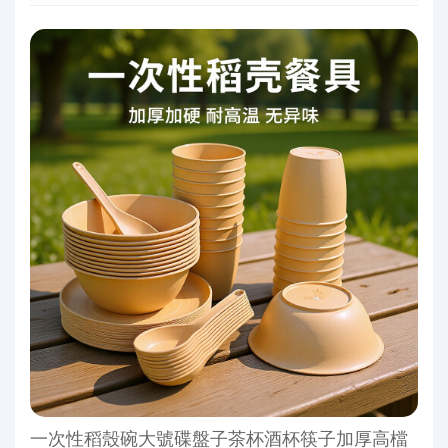
一次性稻殼碗大號碟盤子茶杯酒杯筷子加厚高檔