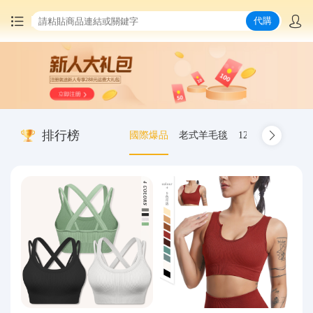
代購
首頁
中國商品代購
排行榜
國際爆品
老式羊毛毯
12.00-20 truck inn
集運服務
爆品推薦
查詢運單
最新公告
物流資訊