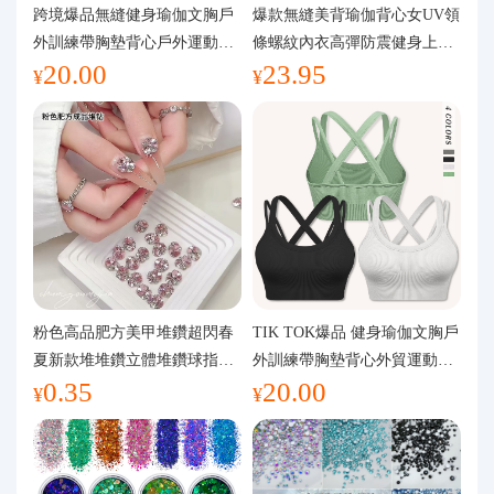
代購問答
跨境爆品無縫健身瑜伽文胸戶
爆款無縫美背瑜伽背心女UV領
外訓練帶胸墊背心戶外運動瑜
條螺紋內衣高彈防震健身上裝
20.00
23.95
伽服女
運動文胸
關於我們
¥
¥
粉色高品肥方美甲堆鑽超閃春
TIK TOK爆品 健身瑜伽文胸戶
夏新款堆堆鑽立體堆鑽球指甲
外訓練帶胸墊背心外貿運動瑜
0.35
20.00
裝飾品
伽服女
¥
¥