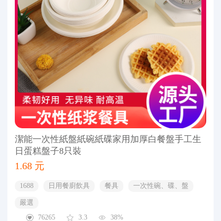
潔能一次性紙盤紙碗紙碟家用加厚白餐盤手工生
日蛋糕盤子8只裝
1.68 元
1688
日用餐廚飲具
餐具
一次性碗、碟、盤
嚴選
76265
3.3
38%