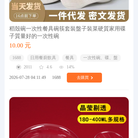
稻殼碗一次性餐具碗筷套裝盤子裝菜硬質家用碟
子質量好的一次性碗
10.00 元
1688
日用餐廚飲具
餐具
一次性碗、碟、盤
2011
4.6
14%
2026-07-28 04:11:49
1688
去購買