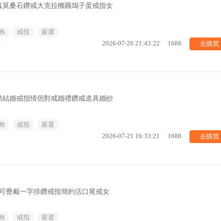
真莫桑石鑽戒大克拉橢圓鴿子蛋戒指女
飾
戒指
嚴選
去購買
%
2026-07-20 21:43:22
1688
酷結婚戒指情侶對戒婚禮鑽戒道具婚紗
飾
戒指
嚴選
去購買
2026-07-21 16:33:21
1688
戒可疊戴一字排鑽戒指簡約活口尾戒女
飾
戒指
嚴選