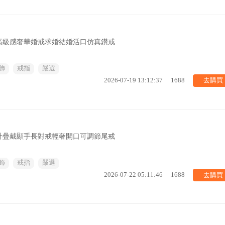
高級感奢華婚戒求婚結婚活口仿真鑽戒
飾
戒指
嚴選
去購買
2026-07-19 13:12:37
1688
計疊戴顯手長對戒輕奢開口可調節尾戒
飾
戒指
嚴選
去購買
2026-07-22 05:11:46
1688