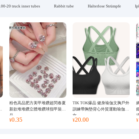
.00-20 truck inner tubes
Rabbit tube
Halterlose Strümpfe
Ip
粉色高品肥方美甲堆鑽超閃春夏
TIK TOK爆品 健身瑜伽文胸戶外
運
新款堆堆鑽立體堆鑽球指甲裝飾
訓練帶胸墊背心外貿運動瑜伽服
品
女
0.35
20.00
¥
¥
¥