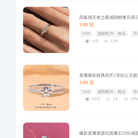
高級感天使之眼戒指輕奢百搭
3.80 元
1688
服飾配件、飾品
手
118
12%
直播爆款經典四爪1克拉公主鍍
3.00 元
1688
服飾配件、飾品
手
6352
3.6
10
爆款直播貨源仿莫桑石50分戒