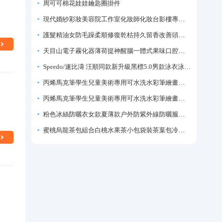
周可可棉花娃娃鑰匙圈掛件
現代婚紗彩妝美容院工作室化妝師化妝台影樓專業化妝師專用梳妝台
護髮精油女防毛躁柔順修復乾枯持久留香改善頭髮毛躁柔順劑神器
天目山電子霧化器薄荷提神醒腦一體式果味口腔噴霧吸入式戒煙神器
Speedo/速比濤 汪順同款新升級黑標5.0男款泳衣泳褲溫泉游泳套裝
丙烯馬克筆學生兒童美術專用可水洗水彩筆繪畫彩色塗鴉畫筆不透色可疊色防水手繪diy丙烯顏料筆水性填色筆
丙烯馬克筆學生兒童美術專用可水洗水彩筆繪畫彩色塗鴉畫筆不透色可疊色防水手繪diy丙烯顏料筆水性填色筆
粉色冰絲防曬衣女款夏薄款户外防紫外線防曬服修身緊身短外套上衣
蜜桃烏龍茶包組合白桃水果茶小包袋裝茶葉包冷泡茶泡水喝的東西