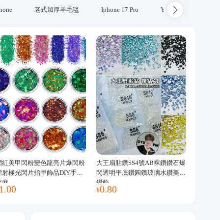
hone
老式加厚羊毛毯
Iphone 17 Pro
Yubikey
防火
網紅美甲閃粉變色龍亮片爆閃粉
大王扇貼鑽SS4號AB裸鑽鑽石爆
鐳射極光閃片指甲飾品DIY手工
閃透明平底鑽圓鑽玻璃水鑽美甲
流麻
鑽飾
1.00
0.80
¥