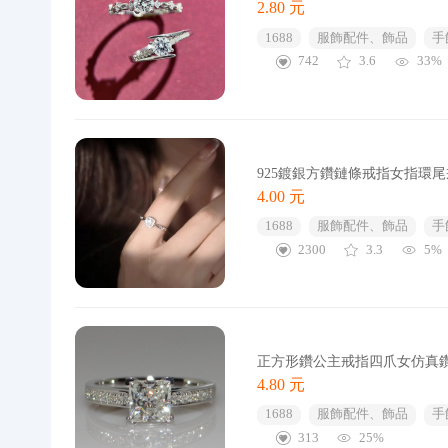
2.80 元
1688
服飾配件、飾品
手
742
3.6
33%
925鍍銀方鑽鏈條戒指女指環尾
4.00 元
1688
服飾配件、飾品
手
2300
3.3
5%
正方形鑽公主戒指四爪女仿真
4.80 元
1688
服飾配件、飾品
手
313
25%