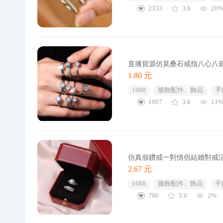
2333
3.6
20
直播貨源仿莫桑石戒指八心八箭
1.80 元
1688
服飾配件、飾品
手
1907
3.6
11
仿真假鑽戒一對情侶結婚對戒
2.67 元
1688
服飾配件、飾品
手
700
5.0
2%