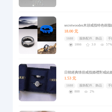
secretwooden木頭戒指特
18.00 元
1688
服飾配件、飾品
手
1866
3.0
57
日韓經典情侶戒指婚禮對戒結
1.53 元
1688
服飾配件、飾品
手
888
2%