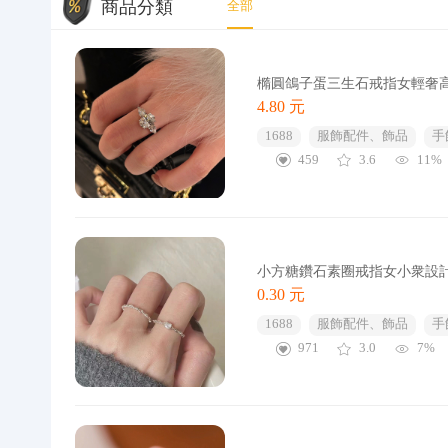
商品分類
全部
橢圓鴿子蛋三生石戒指女輕奢
4.80 元
1688
服飾配件、飾品
手
459
3.6
11%
小方糖鑽石素圈戒指女小衆設
0.30 元
1688
服飾配件、飾品
手
971
3.0
7%