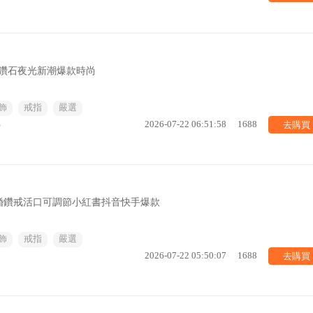
色樹脂鑽石夜光新潮爆款時尚
飾
戒指
嚴選
去購買
%
2026-07-22 06:51:58
1688
婚鑽戒活口可調節小紅書抖音快手爆款
飾
戒指
嚴選
去購買
2026-07-22 05:50:07
1688