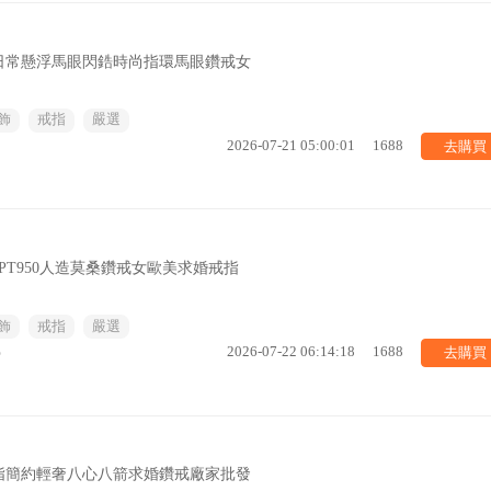
日常懸浮馬眼閃鋯時尚指環馬眼鑽戒女
飾
戒指
嚴選
去購買
2026-07-21 05:00:01
1688
PT950人造莫桑鑽戒女歐美求婚戒指
飾
戒指
嚴選
去購買
%
2026-07-22 06:14:18
1688
指簡約輕奢八心八箭求婚鑽戒廠家批發