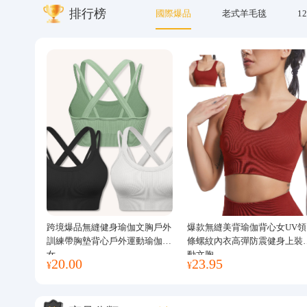
排行榜
國際爆品
老式羊毛毯
12
關於我們
跨境爆品無縫健身瑜伽文胸戶外
爆款無縫美背瑜伽背心女UV領
訓練帶胸墊背心戶外運動瑜伽服
條螺紋內衣高彈防震健身上裝
女
動文胸
20.00
23.95
¥
¥