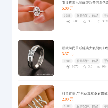
直播貨源批發輕奢歐美四爪仿
5.00 元
1688
服飾配件、飾品
手
3600
3.6
30
新款時尚男戒經典大氣簡約帥
3.37 元
1688
服飾配件、飾品
手
3076
3.0
9%
抖音直播v字形仿真莫桑石鑽
2.80 元
1688
服飾配件、飾品
手