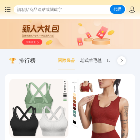
代購
首頁
中國商品代購
排行榜
國際爆品
老式羊毛毯
12.00-20 truck inn
集運服務
爆品推薦
查詢運單
最新公告
物流資訊