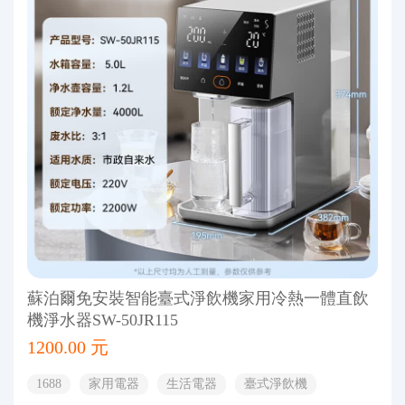
蘇泊爾免安裝智能臺式淨飲機家用冷熱一體直飲
機淨水器SW-50JR115
1200.00 元
1688
家用電器
生活電器
臺式淨飲機