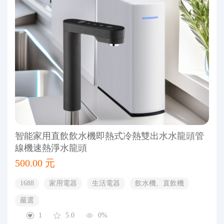
智能家用直飲飲水機即熱式冷熱雙出水水龍頭管
線機速熱淨水龍頭
500.00 元
1688
家用電器
生活電器
飲水機、直飲機
嚴選
1
5.0
0%