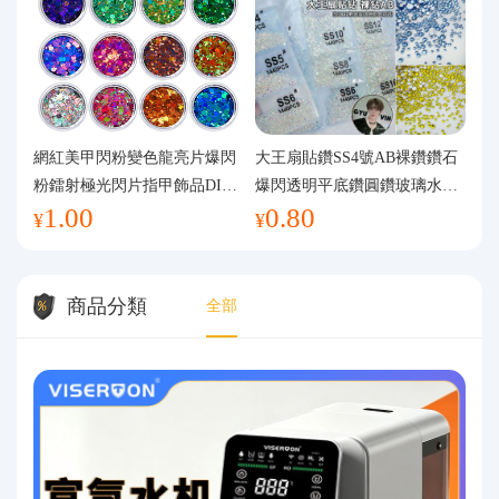
網紅美甲閃粉變色龍亮片爆閃
大王扇貼鑽SS4號AB裸鑽鑽石
粉鐳射極光閃片指甲飾品DIY
爆閃透明平底鑽圓鑽玻璃水鑽
1.00
0.80
手工流麻
美甲鑽飾
¥
¥
商品分類
全部