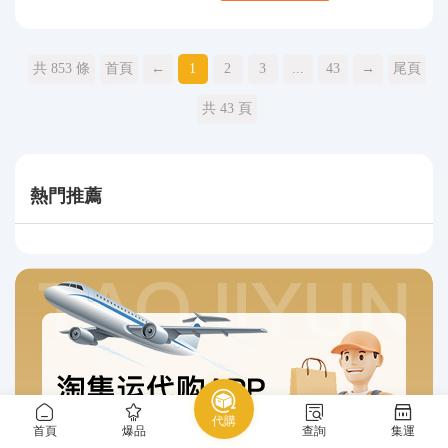
共 853 條
首頁
←
1
2
3
...
43
→
尾頁
共 43 頁
熱門推薦
代購
首頁
爆品
查詢
集運