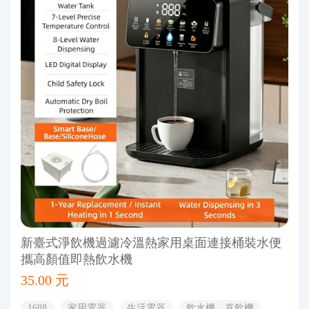
新臺式淨飲機過濾冷溫熱家用桌面連接桶裝水便
攜高顏值即熱飲水機
35.00 元
1688
家用電器
生活電器
飲水機、直飲機