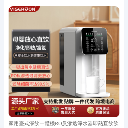
家用臺式淨飲一體機RO反滲透淨水器即熱直飲飲