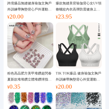
代購問答
跨境爆品無縫健身瑜伽文胸戶
爆款無縫美背瑜伽背心女UV領
外訓練帶胸墊背心戶外運動瑜
條螺紋內衣高彈防震健身上裝
20.00
23.95
伽服女
運動文胸
關於我們
¥
¥
粉色高品肥方美甲堆鑽超閃春
TIK TOK爆品 健身瑜伽文胸戶
夏新款堆堆鑽立體堆鑽球指甲
外訓練帶胸墊背心外貿運動瑜
0.35
20.00
裝飾品
伽服女
¥
¥