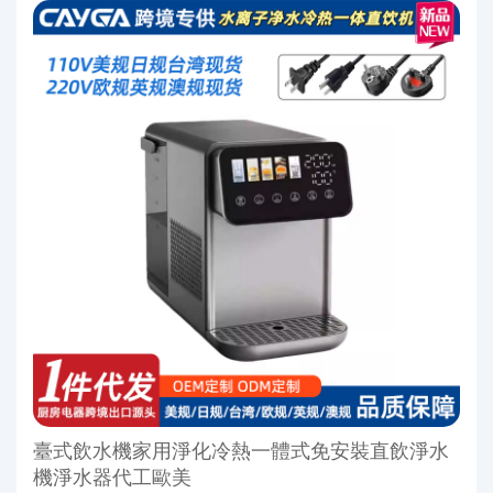
臺式飲水機家用淨化冷熱一體式免安裝直飲淨水
機淨水器代工歐美