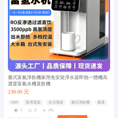
臺式富氫淨飲機家用免安裝淨水器即熱一體機高
濃度富氫水機直飲機
238.00 元
1688
家用電器
生活電器
臺式淨飲機
嚴選
5
0
0%