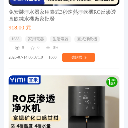
免安裝淨水器家用臺式3秒速熱淨飲機RO反滲透
直飲純水機廠家批發
918.00 元
1688
家用電器
生活電器
臺式淨飲機
9
0
0%
2026-07-14 06:07:10
1688
去購買