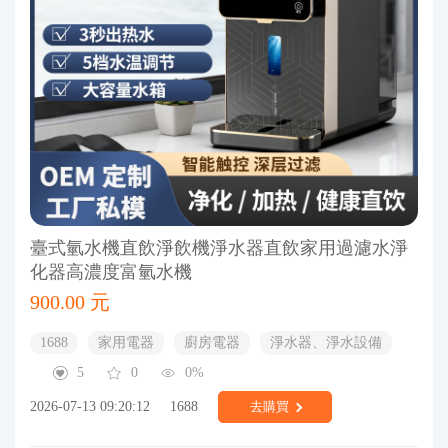
臺式氫水機直飲淨飲機淨水器直飲家用過濾水淨
化器高濃度富氫水機
900.00 元
1688
家用電器
廚房電器
淨水器、淨水設備
5
0
0%
2026-07-13 09:20:12
1688
去購買