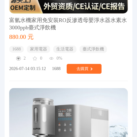
富氫水機家用免安裝RO反滲透母嬰淨水器水素水
3000ppb臺式淨飲機
880.00 元
1688
家用電器
生活電器
臺式淨飲機
2
0
0%
2026-07-14 03:15:12
1688
去購買