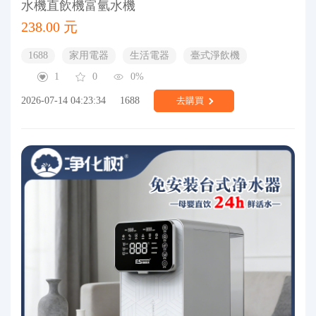
水機直飲機富氫水機
238.00 元
1688
家用電器
生活電器
臺式淨飲機
1
0
0%
2026-07-14 04:23:34
1688
去購買