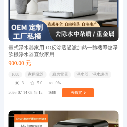
臺式淨水器家用RO反滲透過濾加熱一體機即熱淨
飲機淨水器直飲家用
900.00 元
1688
家用電器
廚房電器
淨水器、淨水設備
3
5.0
0%
2026-07-14 08:48:12
1688
去購買