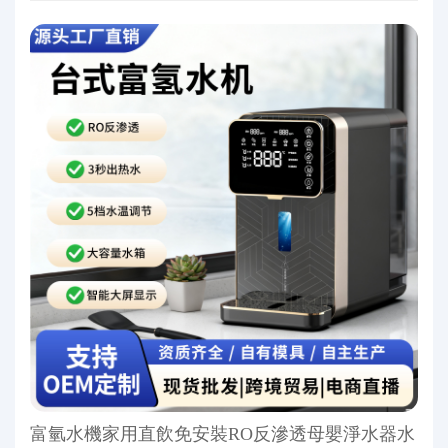
富氫水機家用直飲免安裝RO反滲透母嬰淨水器水