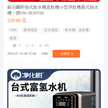
蘇泊爾即熱式飲水機直飲機小型淨飲機臺式熱水
機一體SW-JR30T06
229.00 元
1688
家用電器
生活電器
飲水機、直飲機
嚴選
9
0
0%
2026-07-14 08:35:04
1688
去購買