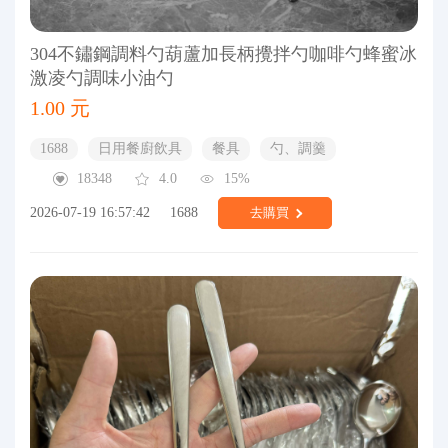
304不鏽鋼調料勺葫蘆加長柄攪拌勺咖啡勺蜂蜜冰
激凌勺調味小油勺
1.00 元
1688
日用餐廚飲具
餐具
勺、調羹
18348
4.0
15%
2026-07-19 16:57:42
1688
去購買