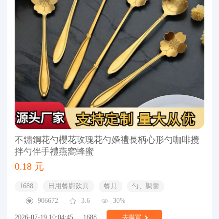
不鏽鋼花勺櫻花玫瑰花勺婚禮長柄心形勺咖啡攪
拌勺伴手禮燕窩蜂蜜
0.18 元
1688
日用餐廚飲具
餐具
勺、調羹
906672
3.6
30%
2026-07-19 10:04:45
1688
去購買