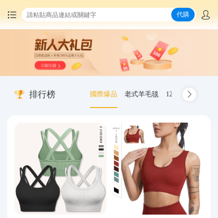
代購
首頁
中國商品代購
排行榜
國際爆品
老式羊毛毯
12.00-20 truck inn
集運服務
爆品推薦
查詢運單
最新公告
物流資訊