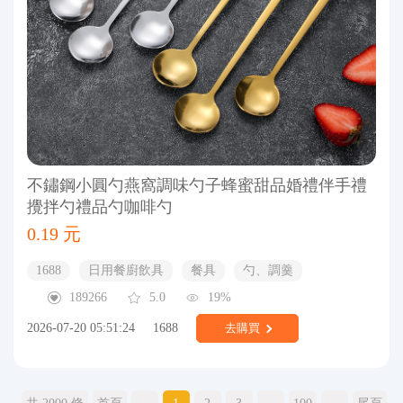
不鏽鋼小圓勺燕窩調味勺子蜂蜜甜品婚禮伴手禮
攪拌勺禮品勺咖啡勺
0.19 元
1688
日用餐廚飲具
餐具
勺、調羹
189266
5.0
19%
2026-07-20 05:51:24
1688
去購買