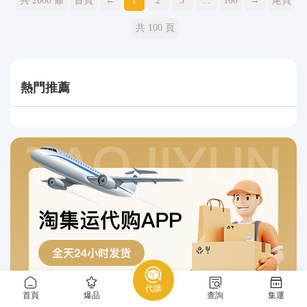
共 2000 條
首頁
←
1
2
3
...
100
→
尾頁
共 100 頁
熱門推薦
代購
首頁
爆品
查詢
集運