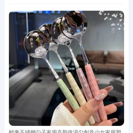
輕奢不鏽鋼勺子家用高顏值湯勺創意少女家用塑