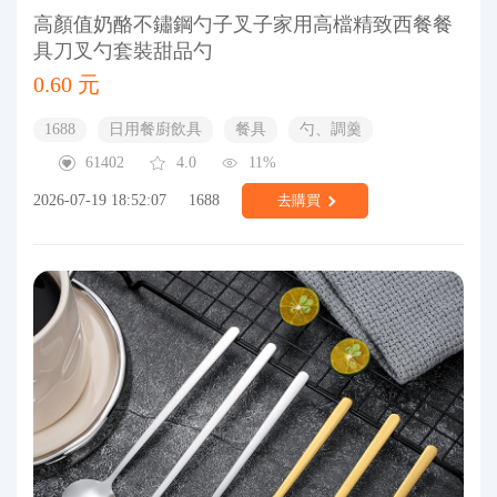
高顏值奶酪不鏽鋼勺子叉子家用高檔精致西餐餐
具刀叉勺套裝甜品勺
0.60 元
1688
日用餐廚飲具
餐具
勺、調羹
61402
4.0
11%
2026-07-19 18:52:07
1688
去購買