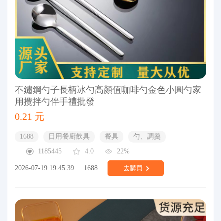
不鏽鋼勺子長柄冰勺高顏值咖啡勺金色小圓勺家
用攪拌勺伴手禮批發
0.21 元
1688
日用餐廚飲具
餐具
勺、調羹
1185445
4.0
22%
2026-07-19 19:45:39
1688
去購買