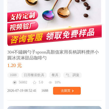
304不鏽鋼勺子spoon高顏值家用長柄調料攪拌小
圓冰淇淋甜品咖啡勺
1.20 元
1688
日用餐廚飲具
餐具
勺、調羹
56002
5.0
10%
2026-07-19 08:52:41
1688
去購買