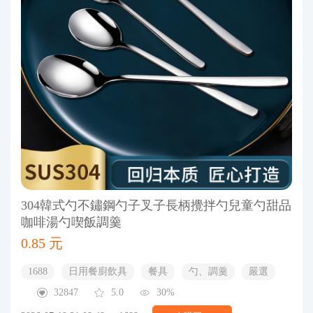
304韓式勺不鏽鋼勺子叉子長柄攪拌勺兒童勺甜品
咖啡湯勺喫飯調羹
0.85 元
1688
日用餐廚飲具
餐具
勺、調羹
嚴選
32847
5.0
30%