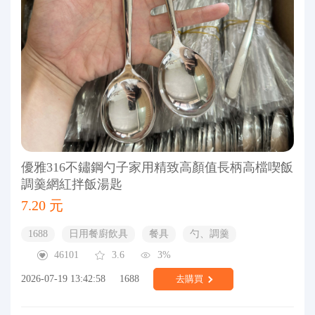
優雅316不鏽鋼勺子家用精致高顏值長柄高檔喫飯
調羹網紅拌飯湯匙
7.20 元
1688
日用餐廚飲具
餐具
勺、調羹
46101
3.6
3%
2026-07-19 13:42:58
1688
去購買