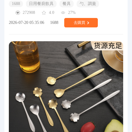
1688
日用餐廚飲具
餐具
勺、調羹
272908
4.0
27%
2026-07-20 05:35:06
1688
去購買