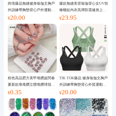
代購問答
跨境爆品無縫健身瑜伽文胸戶
爆款無縫美背瑜伽背心女UV領
外訓練帶胸墊背心戶外運動瑜
條螺紋內衣高彈防震健身上裝
20.00
23.95
伽服女
運動文胸
關於我們
¥
¥
粉色高品肥方美甲堆鑽超閃春
TIK TOK爆品 健身瑜伽文胸戶
夏新款堆堆鑽立體堆鑽球指甲
外訓練帶胸墊背心外貿運動瑜
0.35
20.00
裝飾品
伽服女
¥
¥