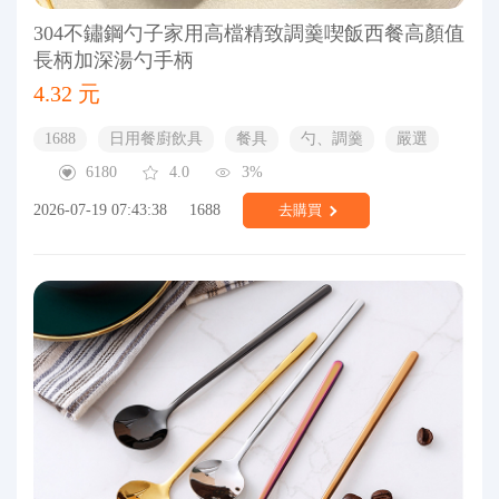
304不鏽鋼勺子家用高檔精致調羹喫飯西餐高顏值
長柄加深湯勺手柄
4.32 元
1688
日用餐廚飲具
餐具
勺、調羹
嚴選
6180
4.0
3%
2026-07-19 07:43:38
1688
去購買