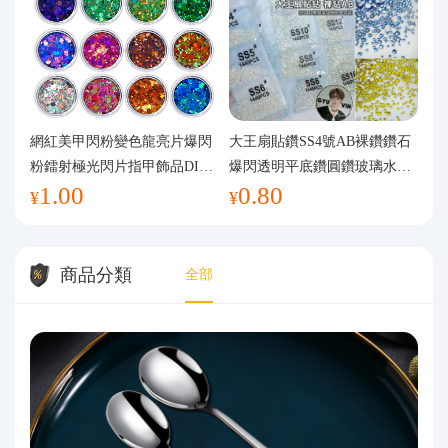
網紅美甲閃粉變色龍亮片爆閃
大王扇貼鑽SS4號AB裸鑽鑽石
粉鐳射極光閃片指甲飾品DIY
爆閃透明平底鑽圓鑽玻璃水鑽
1.00
0.80
手工流麻
美甲鑽飾
¥
¥
商品分類
全部