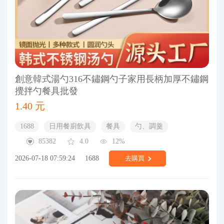
創意韓式湯勺316不鏽鋼勺子家用長柄加厚不鏽鋼
攪拌勺餐具批發
1.40 元
1688
日用餐廚飲具
餐具
勺、調羹
85382
4.0
12%
2026-07-18 07:59:24
1688
去購買