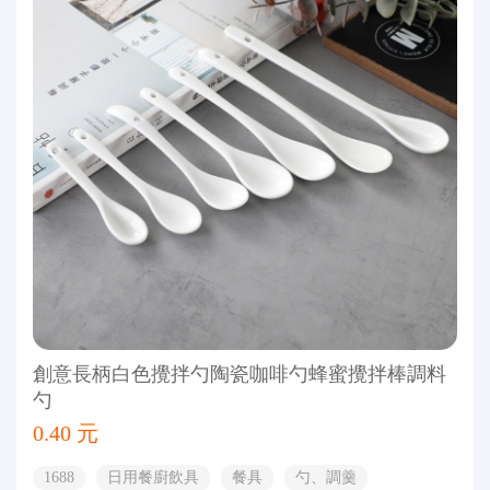
創意長柄白色攪拌勺陶瓷咖啡勺蜂蜜攪拌棒調料
勺
0.40 元
1688
日用餐廚飲具
餐具
勺、調羹