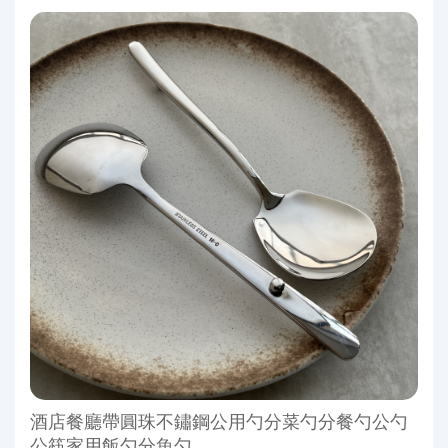
酒店餐廳帶圓珠不鏽鋼公用勺分菜勺分餐勺公勺
公筷家用飯勺分魚勺