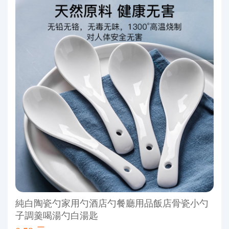
純白陶瓷勺家用勺酒店勺餐廳用品飯店骨瓷小勺
子調羹喝湯勺白湯匙