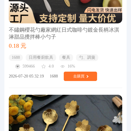
不鏽鋼櫻花勺廠家網紅日式咖啡勺鍍金長柄冰淇
淋甜品攪拌棒小勺子
0.18 元
1688
日用餐廚飲具
餐具
勺、調羹
599466
4.0
16%
2026-07-20 05:32:19
1688
去購買