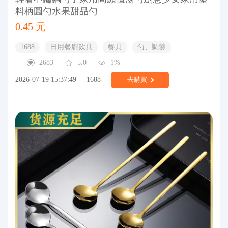
料柄圓勺水果甜品勺
0.45 元
1688
日用餐廚飲具
餐具
勺、調羹
2683
5.0
1%
2026-07-19 15:37:49
1688
去購買