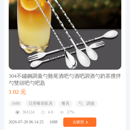
304不鏽鋼調羹勺雞尾酒吧勺酒吧調酒勺奶茶攪拌
勺雙頭吧勺吧匙
1.02 元
1688
日用餐廚飲具
餐具
勺、調羹
361124
4.0
27%
2026-07-20 06:14:25
1688
去購買