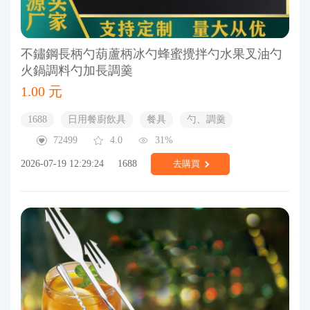
不鏽鋼長柄勺葫蘆柄冰勺蜂蜜攪拌勺水果叉油勺
火鍋調料勺加長調羹
1.00 元
1688
日用餐廚飲具
餐具
勺、調羹
72499
4.0
31%
2026-07-19 12:29:24
1688
去購買