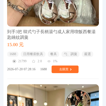
到手3把 韓式勺子長柄湯勺成人家用喫飯西餐湯
匙錘紋調羹
15.00 元
1688
日用餐廚飲具
餐具
勺、調羹
嚴選
21799
2.0
1%
2026-07-20 07:28:16
1688
去購買