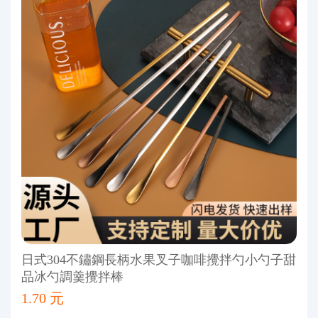
日式304不鏽鋼長柄水果叉子咖啡攪拌勺小勺子甜
品冰勺調羹攪拌棒
1.70 元