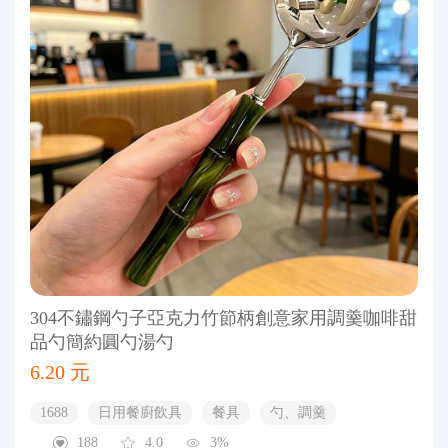
304不鏽鋼勺子亞克力竹節柄創意家用調羹咖啡甜
品勺簡約圓勺湯勺
6.20 元
1688
日用餐廚飲具
餐具
勺、調羹
188
4.0
3%