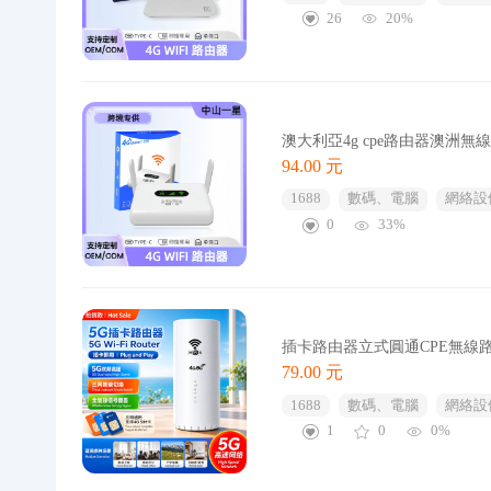
26
20%
澳大利亞4g cpe路由器澳洲無線插卡口袋 
94.00 元
1688
數碼、電腦
網絡設
0
33%
插卡路由器立式圓通CPE無線路
79.00 元
1688
數碼、電腦
網絡設
1
0
0%