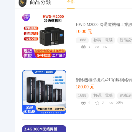
商品分類
全部
HWD M2000 冷通道機櫃
10.00 元
1688
數碼、電腦
智能設
3
0%
網絡機櫃壁掛式42U加厚網絡
180.00 元
1688
數碼、電腦
網絡設
4
0
50%