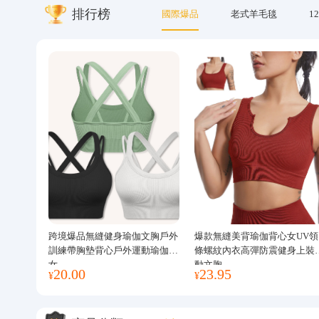
排行榜
國際爆品
老式羊毛毯
12
關於我們
跨境爆品無縫健身瑜伽文胸戶外
爆款無縫美背瑜伽背心女UV領
訓練帶胸墊背心戶外運動瑜伽服
條螺紋內衣高彈防震健身上裝
女
動文胸
20.00
23.95
¥
¥