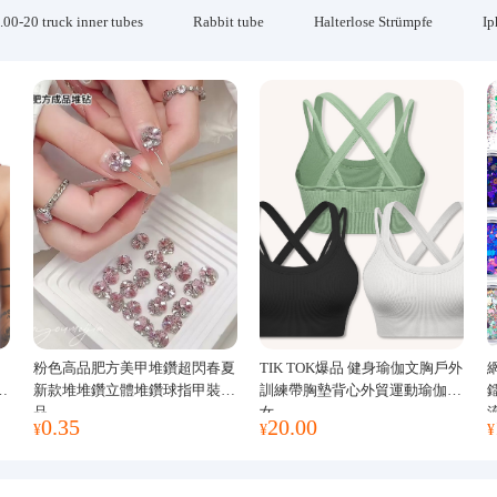
.00-20 truck inner tubes
Rabbit tube
Halterlose Strümpfe
Ip
粉色高品肥方美甲堆鑽超閃春夏
TIK TOK爆品 健身瑜伽文胸戶外
運
新款堆堆鑽立體堆鑽球指甲裝飾
訓練帶胸墊背心外貿運動瑜伽服
品
女
0.35
20.00
¥
¥
¥