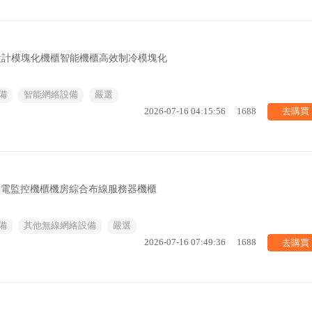
工業設計模塊化機櫃智能機櫃高效制冷模塊化
備
智能網絡設備
嚴選
去購買
2026-07-16 04:15:56
1688
弱電監控機櫃機房綜合布線服務器機櫃
備
其他無線網絡設備
嚴選
去購買
2026-07-16 07:49:36
1688