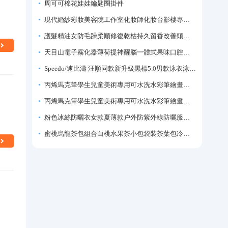
周可可棉花娃娃鑰匙圈掛件
現代婚紗彩妝美容院工作室化妝師化妝台影樓專業化妝師專用梳妝台
護髮精油女防毛躁柔順修復乾枯持久留香改善頭髮毛躁柔順劑神器
天目山電子霧化器薄荷提神醒腦一體式果味口腔噴霧吸入式戒煙神器
Speedo/速比濤 汪順同款新升級黑標5.0男款泳衣泳褲溫泉游泳套裝
丙烯馬克筆學生兒童美術專用可水洗水彩筆繪畫彩色塗鴉畫筆不透色可疊色防水手繪diy丙烯顏料筆水性填色筆
丙烯馬克筆學生兒童美術專用可水洗水彩筆繪畫彩色塗鴉畫筆不透色可疊色防水手繪diy丙烯顏料筆水性填色筆
粉色冰絲防曬衣女款夏薄款户外防紫外線防曬服修身緊身短外套上衣
蜜桃烏龍茶包組合白桃水果茶小包袋裝茶葉包冷泡茶泡水喝的東西