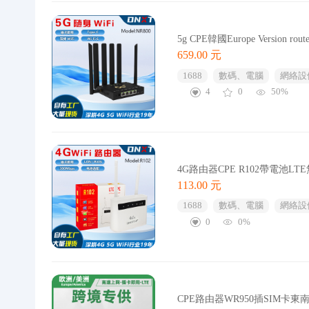
5g CPE韓國Europe Version
659.00 元
1688
數碼、電腦
網絡設
4
0
50%
4G路由器CPE R102帶電池LTE無線
113.00 元
1688
數碼、電腦
網絡設
0
0%
CPE路由器WR950插SIM卡