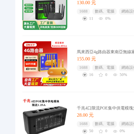
130.00 元
1688
數碼、電腦
網絡設
11
0%
馬來西亞4g路由器東南亞無線家用上網
155.00 元
1688
數碼、電腦
網絡設
16
0
50%
千兆4口限流POE集中供電模塊
28.00 元
1688
數碼、電腦
網絡設
50
0
0%