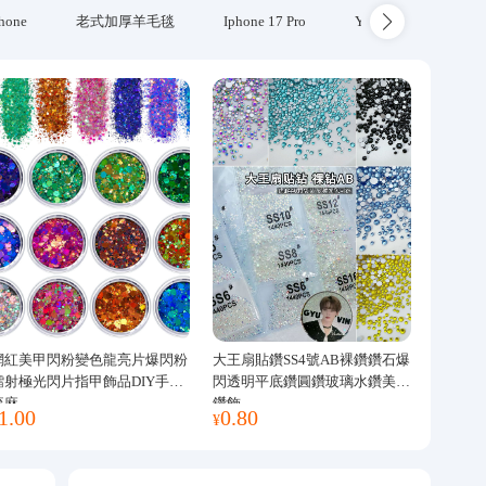
hone
老式加厚羊毛毯
Iphone 17 Pro
Yubikey
防火
網紅美甲閃粉變色龍亮片爆閃粉
大王扇貼鑽SS4號AB裸鑽鑽石爆
鐳射極光閃片指甲飾品DIY手工
閃透明平底鑽圓鑽玻璃水鑽美甲
流麻
鑽飾
1.00
0.80
¥