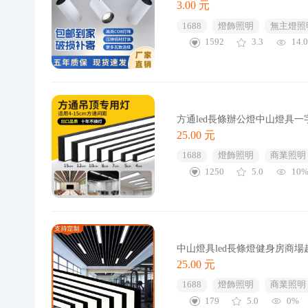
3.00 元
1688
燈飾照明
無主燈照
1592
3.3
14.
方通led長條辦公燈中山燈具
25.00 元
1688
燈飾照明
商業照明
1250
5.0
10
中山燈具led長條燈健身房商
25.00 元
1688
燈飾照明
商業照明
179
5.0
0%