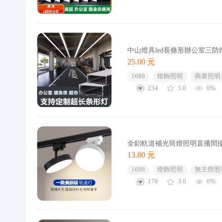
中山燈具led長條形辦公室三
25.00 元
1688
燈飾照明
商業照明
234
5.0
0%
全鋁軌道補光筒燈照明直播間攝
13.80 元
1688
燈飾照明
無主燈照
178
3.6
0%