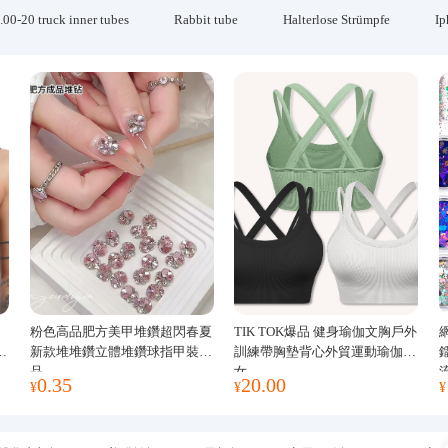
.00-20 truck inner tubes
Rabbit tube
Halterlose Strümpfe
Ip
粉色高品肥方美甲堆鑽超閃春夏
TIK TOK爆品 健身瑜伽文胸戶外
運
新款堆堆鑽立體堆鑽球指甲裝飾
訓練帶胸墊背心外貿運動瑜伽服
品
女
0.35
20.00
¥
¥
¥