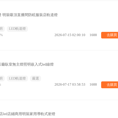
燈 明裝吸頂直播間防眩服裝店軌道燈
明
LED軌道燈
去購買
2%
2026-07-15 02:00:10
1688
廳臥室無主燈照明嵌入式led線燈
明
LED軌道燈
嚴選
去購買
%
2026-07-17 03:58:53
1688
店led店鋪商用明裝家用導軌式射燈