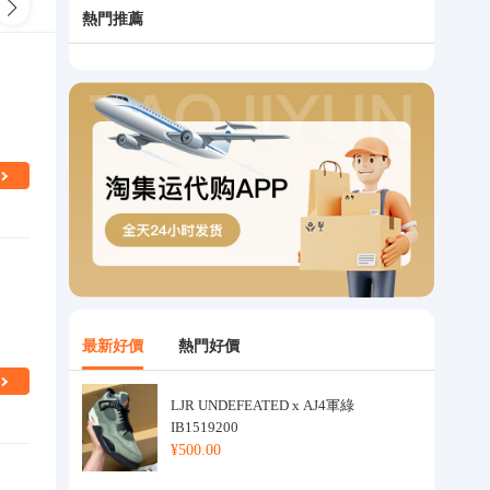
急燈
窗臺燈
展櫃燈
熱門推薦
最新好價
熱門好價
LJR UNDEFEATED x AJ4軍綠
IB1519200
¥500.00