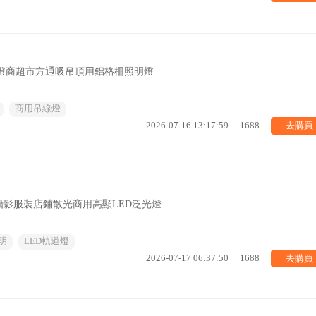
防燈商超市方通吸吊頂用鋁格柵照明燈
商用吊線燈
去購買
2026-07-16 13:17:59
1688
影服裝店鋪散光商用高顯LED泛光燈
明
LED軌道燈
去購買
2026-07-17 06:37:50
1688