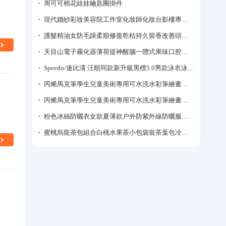
周可可棉花娃娃鑰匙圈掛件
現代婚紗彩妝美容院工作室化妝師化妝台影樓專業化妝師專用梳妝台
護髮精油女防毛躁柔順修復乾枯持久留香改善頭髮毛躁柔順劑神器
天目山電子霧化器薄荷提神醒腦一體式果味口腔噴霧吸入式戒煙神器
Speedo/速比濤 汪順同款新升級黑標5.0男款泳衣泳褲溫泉游泳套裝
丙烯馬克筆學生兒童美術專用可水洗水彩筆繪畫彩色塗鴉畫筆不透色可疊色防水手繪diy丙烯顏料筆水性填色筆
丙烯馬克筆學生兒童美術專用可水洗水彩筆繪畫彩色塗鴉畫筆不透色可疊色防水手繪diy丙烯顏料筆水性填色筆
粉色冰絲防曬衣女款夏薄款户外防紫外線防曬服修身緊身短外套上衣
蜜桃烏龍茶包組合白桃水果茶小包袋裝茶葉包冷泡茶泡水喝的東西