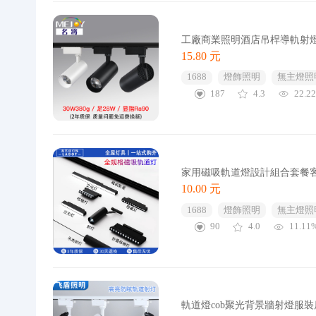
工廠商業照明酒店吊桿導軌射
15.80 元
1688
燈飾照明
無主燈照
187
4.3
22.2
家用磁吸軌道燈設計組合套餐客
10.00 元
1688
燈飾照明
無主燈照
90
4.0
11.11
軌道燈cob聚光背景牆射燈服裝