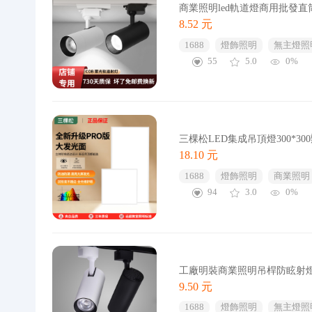
商業照明led軌道燈商用批發
8.52 元
1688
燈飾照明
無主燈照
55
5.0
0%
三棵松LED集成吊頂燈300*
18.10 元
1688
燈飾照明
商業照明
94
3.0
0%
工廠明裝商業照明吊桿防眩射燈
9.50 元
1688
燈飾照明
無主燈照