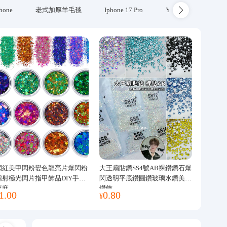
hone
老式加厚羊毛毯
Iphone 17 Pro
Yubikey
防火
網紅美甲閃粉變色龍亮片爆閃粉
大王扇貼鑽SS4號AB裸鑽鑽石爆
鐳射極光閃片指甲飾品DIY手工
閃透明平底鑽圓鑽玻璃水鑽美甲
流麻
鑽飾
1.00
0.80
¥