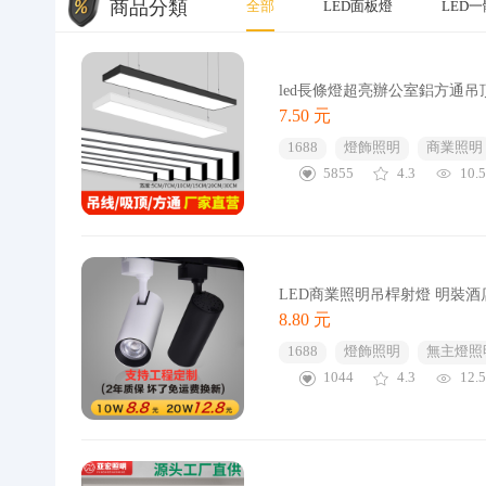
商品分類
全部
LED面板燈
LED
led長條燈超亮辦公室鋁方通
7.50 元
1688
燈飾照明
商業照明
5855
4.3
10.
LED商業照明吊桿射燈 明裝酒
8.80 元
1688
燈飾照明
無主燈照
1044
4.3
12.