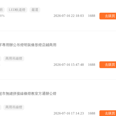
明
LED軌道燈
嚴選
去購買
08%
2026-07-16 22:18:03
1688
一字專用辦公吊燈明裝條形燈店鋪商用
商用吊線燈
去購買
%
2026-07-16 15:47:48
1688
場超市無縫拼接線條燈教室方通辦公燈
商用吊線燈
去購買
2026-07-16 17:14:23
1688