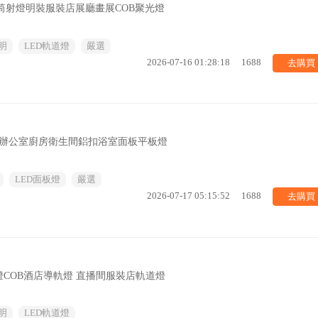
直筒射燈明裝服裝店展廳畫展COB聚光燈
明
LED軌道燈
嚴選
去購買
2026-07-16 01:28:18
1688
300辦公室廚房衛生間鋁扣浴室面板平板燈
LED面板燈
嚴選
去購買
2026-07-17 05:15:52
1688
COB酒店導軌燈 直播間服裝店軌道燈
明
LED軌道燈