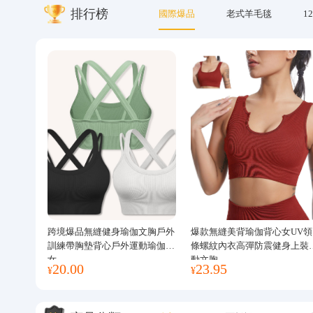
排行榜
國際爆品
老式羊毛毯
12
關於我們
跨境爆品無縫健身瑜伽文胸戶外
爆款無縫美背瑜伽背心女UV領
訓練帶胸墊背心戶外運動瑜伽服
條螺紋內衣高彈防震健身上裝
女
動文胸
20.00
23.95
¥
¥