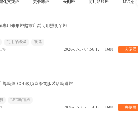
一體化支架燈
美發轉燈
天棚燈
商用吊線燈
LED應
吊頂專用條形燈超市店鋪商用照明吊燈
商用吊線燈
嚴選
去購買
51%
2026-07-17 04:56:12
1688
店導軌燈 COB吸頂直播間服裝店軌道燈
明
LED軌道燈
去購買
5%
2026-07-16 23:14:12
1688