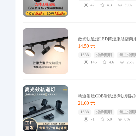
47
4.3
50%
散光軌道燈LED筒燈服裝店商
14.50 元
1688
燈飾照明
無主燈照
145
4.6
25%
軌道射燈COB滑軌燈導軌明裝2
21.00 元
1688
燈飾照明
無主燈照
71
5.0
0%