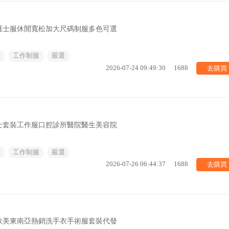
護士服休閒寬松加大尺碼制服多色可選
服
工作制服
嚴選
去購買
%
2026-07-24 09:49:30
1688
士套裝工作服口腔診所醫院醫生美容院
服
工作制服
嚴選
去購買
2026-07-26 06:44:37
1688
歐美東南亞熱銷洗手衣手術服套裝代發