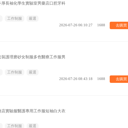
冬厚長袖化學生實驗室男藥店口腔牙科
服
工作制服
嚴選
去購買
2026-07-26 06:10:27
1688
套裝護理磨砂女制服多色醫療工作服男
服
工作制服
嚴選
去購買
2026-07-26 08:43:18
1688
藥店實驗服醫護專用工作服短袖白大衣
服
工作制服
嚴選