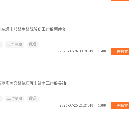
套裝護士服醫生醫院診所工作服兩件套
服
工作制服
嚴選
去購買
%
2026-07-26 08:26:49
1688
所藥店美容醫院店護士醫生工作服長袖
服
工作制服
嚴選
去購買
2026-07-25 21:37:48
1688