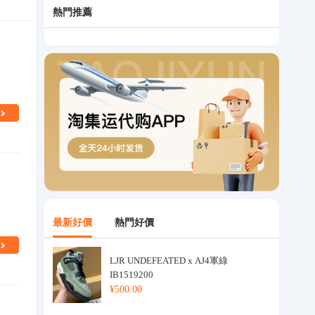
熱門推薦
最新好價
熱門好價
LJR UNDEFEATED x AJ4軍綠
IB1519200
¥500.00