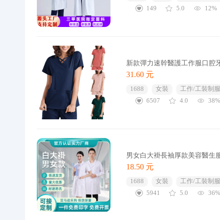
149
5.0
12%
新款彈力速幹醫護工作服口腔
31.60 元
1688
女裝
工作/工裝制
6507
4.0
38
男女白大褂長袖厚款美容醫生
18.50 元
1688
女裝
工作/工裝制
5941
5.0
36