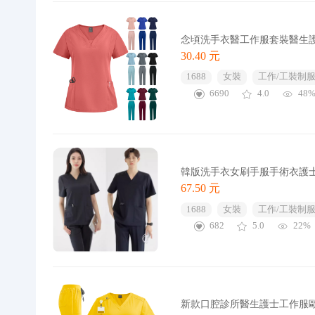
念頃洗手衣醫工作服套裝醫生
30.40 元
1688
女裝
工作/工裝制
6690
4.0
48
韓版洗手衣女刷手服手術衣護
67.50 元
1688
女裝
工作/工裝制
682
5.0
22%
新款口腔診所醫生護士工作服