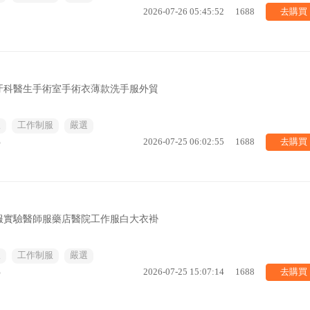
去購買
2026-07-26 05:45:52
1688
牙科醫生手術室手術衣薄款洗手服外貿
服
工作制服
嚴選
去購買
%
2026-07-25 06:02:55
1688
服實驗醫師服藥店醫院工作服白大衣褂
服
工作制服
嚴選
去購買
%
2026-07-25 15:07:14
1688