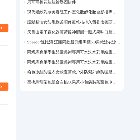
周可可棉花娃娃鑰匙圈掛件
現代婚紗彩妝美容院工作室化妝師化妝台影樓專業化妝師專用梳妝台
護髮精油女防毛躁柔順修復乾枯持久留香改善頭髮毛躁柔順劑神器
天目山電子霧化器薄荷提神醒腦一體式果味口腔噴霧吸入式戒煙神器
Speedo/速比濤 汪順同款新升級黑標5.0男款泳衣泳褲溫泉游泳套裝
丙烯馬克筆學生兒童美術專用可水洗水彩筆繪畫彩色塗鴉畫筆不透色可疊色防水手繪diy丙烯顏料筆水性填色筆
丙烯馬克筆學生兒童美術專用可水洗水彩筆繪畫彩色塗鴉畫筆不透色可疊色防水手繪diy丙烯顏料筆水性填色筆
粉色冰絲防曬衣女款夏薄款户外防紫外線防曬服修身緊身短外套上衣
蜜桃烏龍茶包組合白桃水果茶小包袋裝茶葉包冷泡茶泡水喝的東西