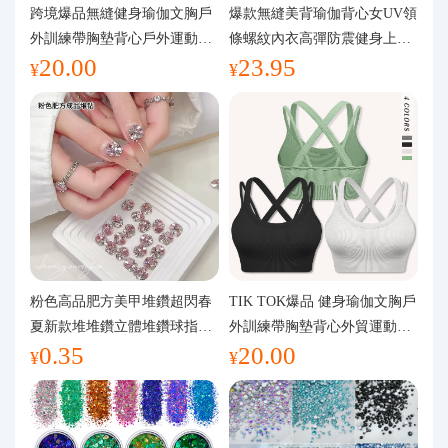
代購問答
跨境爆品無縫健身瑜伽文胸戶
爆款無縫美背瑜伽背心女UV領
外訓練帶胸墊背心戶外運動瑜
條螺紋內衣高彈防震健身上裝
20.00
23.95
伽服女
運動文胸
關於我們
¥
¥
粉色高品肥方美甲堆鑽超閃春
TIK TOK爆品 健身瑜伽文胸戶
夏新款堆堆鑽立體堆鑽球指甲
外訓練帶胸墊背心外貿運動瑜
0.35
20.00
裝飾品
伽服女
¥
¥