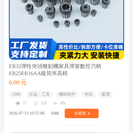
ER32彈性夾頭雕刻機家具彈簧數控刀柄
ER25ER16AA級筒夾高精
6.00 元
1688
五金、工具
機牀附件
夾頭
嚴選
17
5.0
0%
2026-07-13 10:55:06
1688
去購買