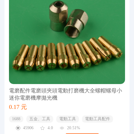
電磨配件電磨頭夾頭電動打磨機大全螺帽螺母小
迷你電磨機摩拋光機
0.17 元
1688
五金、工具
電動工具
電動工具配件
45906
4.0
20.51%