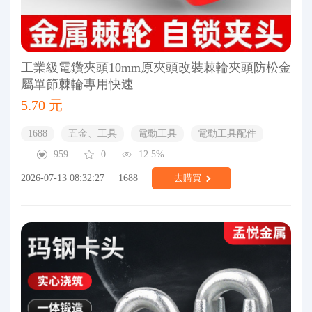
工業級電鑽夾頭10mm原夾頭改裝棘輪夾頭防松金
屬單節棘輪專用快速
5.70 元
1688
五金、工具
電動工具
電動工具配件
959
0
12.5%
2026-07-13 08:32:27
1688
去購買