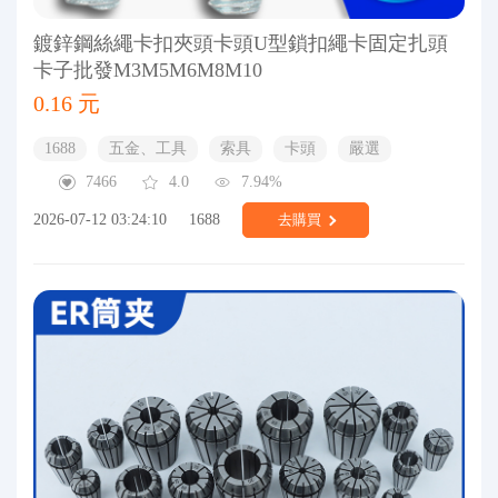
鍍鋅鋼絲繩卡扣夾頭卡頭U型鎖扣繩卡固定扎頭
卡子批發M3M5M6M8M10
0.16 元
1688
五金、工具
索具
卡頭
嚴選
7466
4.0
7.94%
2026-07-12 03:24:10
1688
去購買