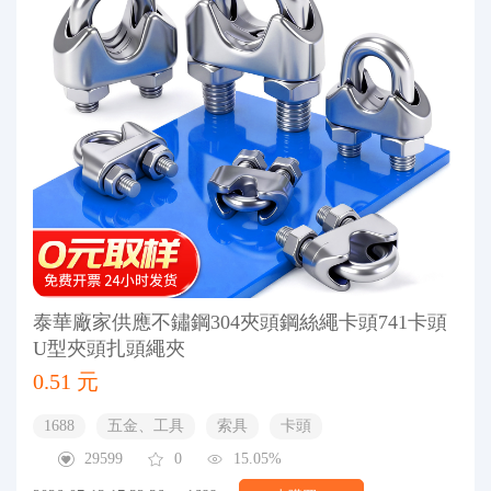
泰華廠家供應不鏽鋼304夾頭鋼絲繩卡頭741卡頭
U型夾頭扎頭繩夾
0.51 元
1688
五金、工具
索具
卡頭
29599
0
15.05%