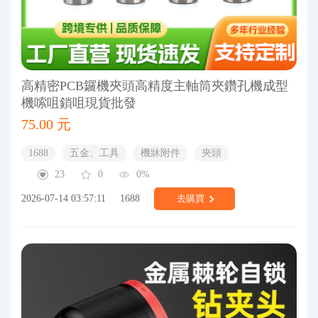
高精密PCB鑼機夾頭高精度主軸筒夾鑽孔機成型
機嗦咀鎖咀現貨批發
75.00 元
1688
五金、工具
機牀附件
夾頭
23
0
0%
2026-07-14 03:57:11
1688
去購買