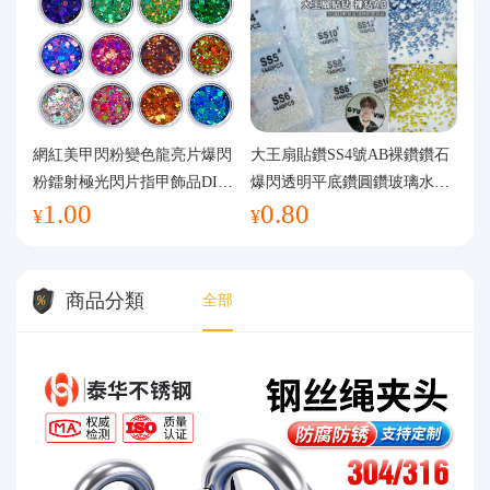
網紅美甲閃粉變色龍亮片爆閃
大王扇貼鑽SS4號AB裸鑽鑽石
粉鐳射極光閃片指甲飾品DIY
爆閃透明平底鑽圓鑽玻璃水鑽
1.00
0.80
手工流麻
美甲鑽飾
¥
¥
商品分類
全部