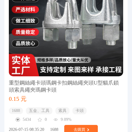
重型鋼絲繩卡頭瑪鋼卡扣鋼絲繩夾頭U型貓爪鎖
頭索具繩夾瑪鋼卡頭
0.15 元
1688
五金、工具
索具
卡頭
5434
0
9.09%
2026-07-15 08:35:20
1688
去購買