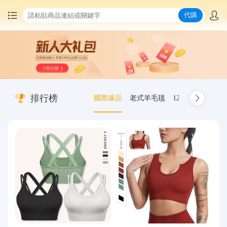
代購
首頁
中國商品代購
排行榜
國際爆品
老式羊毛毯
12.00-20 truck inn
集運服務
爆品推薦
查詢運單
最新公告
物流資訊