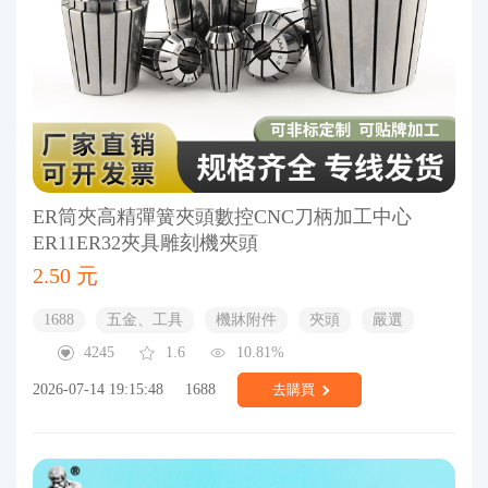
ER筒夾高精彈簧夾頭數控CNC刀柄加工中心
ER11ER32夾具雕刻機夾頭
2.50 元
1688
五金、工具
機牀附件
夾頭
嚴選
4245
1.6
10.81%
2026-07-14 19:15:48
1688
去購買