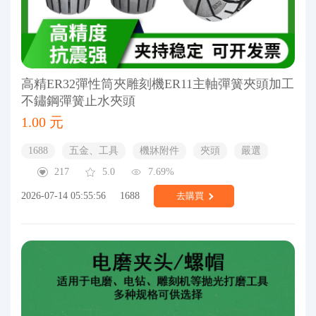
高精ER32彈性筒夾雕刻機ER11主軸彈簧夾頭加工
不鏽鋼彈簧止水夾頭
1.00 元
1688
五金、工具
機牀附件
夾頭
嚴選
217
5.0
7.69%
2026-07-14 05:55:56
1688
去購買