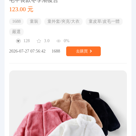
123.00 元
1688
童裝
童外套/夾克/大衣
童皮草/皮毛一體
嚴選
128
3.0
0%
2026-07-27 07:56:42
1688
去購買