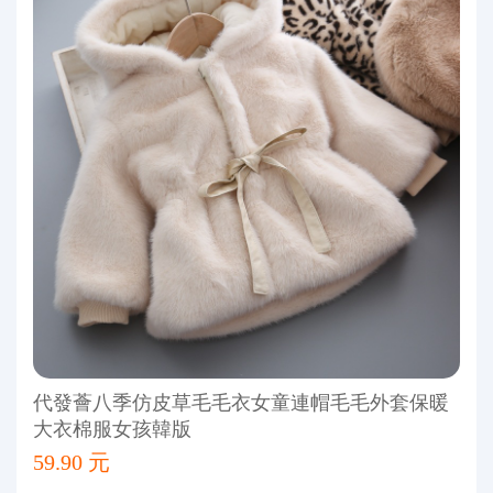
代發薈八季仿皮草毛毛衣女童連帽毛毛外套保暖
大衣棉服女孩韓版
59.90 元