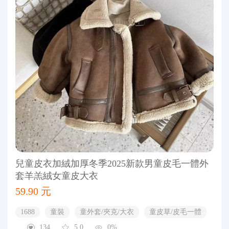
兒童皮衣加絨加厚冬季2025新款男童皮毛一體外
套羊羔絨女童皮大衣
59.90 元
1688
童裝
童外套/夾克/大衣
童皮草/皮毛一體
134
5.0
0%