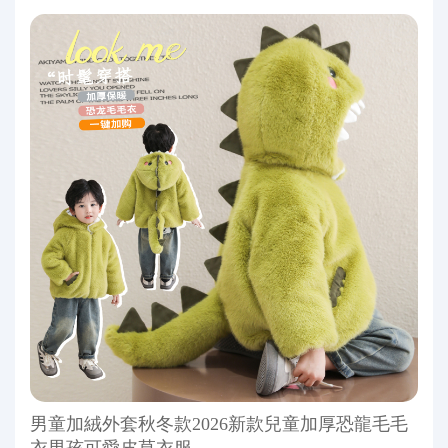
男童加絨外套秋冬款2026新款兒童加厚恐龍毛毛
衣男孩可愛皮草衣服