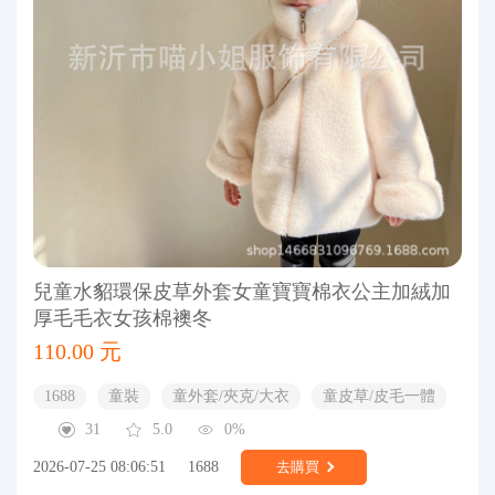
兒童水貂環保皮草外套女童寶寶棉衣公主加絨加
厚毛毛衣女孩棉襖冬
110.00 元
1688
童裝
童外套/夾克/大衣
童皮草/皮毛一體
31
5.0
0%
2026-07-25 08:06:51
1688
去購買