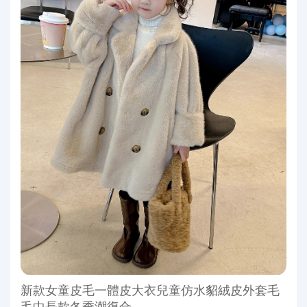
新款女童皮毛一體皮大衣兒童仿水貂絨皮外套毛
毛中長款冬季潮復合