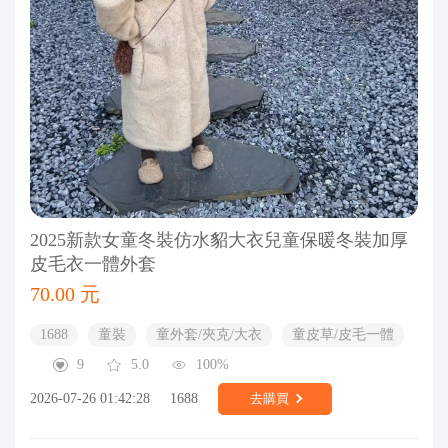
2025新款女童冬裝仿水貂大衣兒童保暖冬裝加厚
皮毛衣一體外套
70.00 元
1688
童裝
童外套/夾克/大衣
童皮草/皮毛一體
9
5.0
100%
2026-07-26 01:42:28
1688
去購買