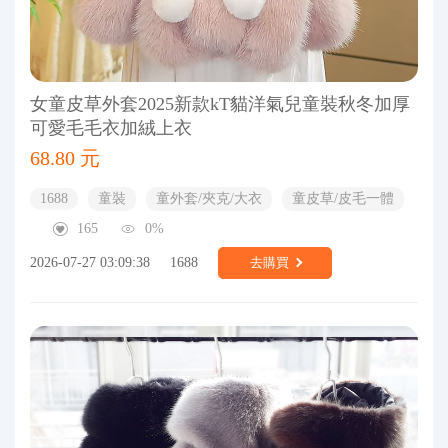
女童皮草外套2025新款kT貓洋氣兒童裝秋冬加厚
可愛毛毛衣加絨上衣
68.80 元
1688
童裝
童外套/夾克/大衣
童皮草/皮毛一體
165
0%
2026-07-27 03:09:38
1688
去購買