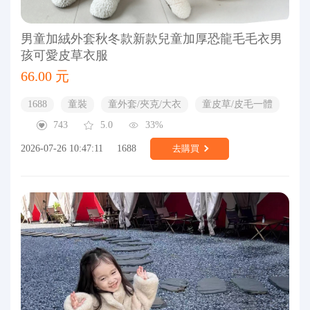
男童加絨外套秋冬款新款兒童加厚恐龍毛毛衣男
孩可愛皮草衣服
66.00 元
1688
童裝
童外套/夾克/大衣
童皮草/皮毛一體
743
5.0
33%
2026-07-26 10:47:11
1688
去購買