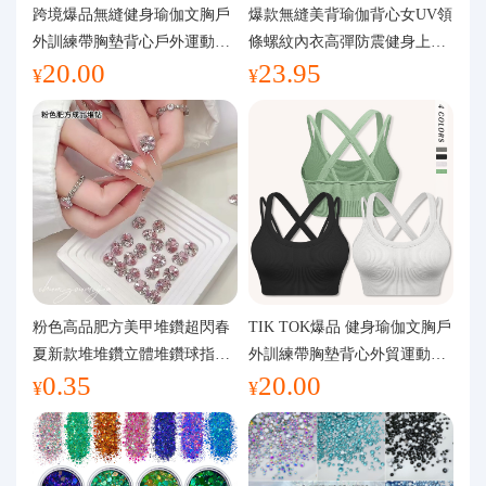
代購問答
跨境爆品無縫健身瑜伽文胸戶
爆款無縫美背瑜伽背心女UV領
外訓練帶胸墊背心戶外運動瑜
條螺紋內衣高彈防震健身上裝
20.00
23.95
伽服女
運動文胸
關於我們
¥
¥
粉色高品肥方美甲堆鑽超閃春
TIK TOK爆品 健身瑜伽文胸戶
夏新款堆堆鑽立體堆鑽球指甲
外訓練帶胸墊背心外貿運動瑜
0.35
20.00
裝飾品
伽服女
¥
¥