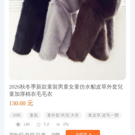
2026秋冬季新款童裝男童女童仿水貂皮草外套兒
童加厚棉衣毛毛衣
130.00 元
1688
童裝
童外套/夾克/大衣
童皮草/皮毛一體
146
5.0
0%
2026-07-20 05:32:48
1688
去購買