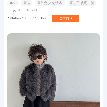
1688
童裝
童外套/夾克/大衣
童皮草/皮毛一體
4
50%
2026-07-27 05:12:37
1688
去購買