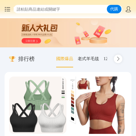
代購
首頁
中國商品代購
排行榜
國際爆品
老式羊毛毯
12.00-20 truck inn
集運服務
爆品推薦
查詢運單
最新公告
物流資訊