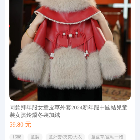
同款拜年服女童皮草外套2024新年服中國結兒童
裝女孩鈴鐺冬裝加絨
59.80 元
1688
童裝
童外套/夾克/大衣
童皮草/皮毛一體