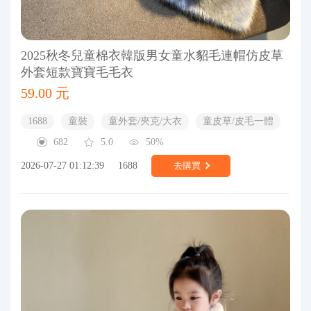
2025秋冬兒童棉衣韓版男女童水貂毛連帽仿皮草
外套短款寶寶毛毛衣
59.00 元
1688
童裝
童外套/夾克/大衣
童皮草/皮毛一體
682
5.0
50%
2026-07-27 01:12:39
1688
去購買