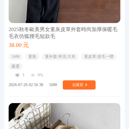
2025秋冬歐美男女童灰皮草外套時尚加厚保暖毛
毛衣仿狐狸毛短款毛
38.00 元
1688
童裝
童外套/夾克/大衣
童皮草/皮毛一體
嚴選
3
0%
2026-07-26 02:56:38
1688
去購買