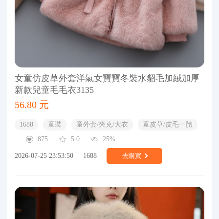
女童仿皮草外套洋氣女寶寶冬裝水貂毛加絨加厚
新款兒童毛毛衣3135
56.80 元
1688
童裝
童外套/夾克/大衣
童皮草/皮毛一體
875
5.0
25%
2026-07-25 23:53:50
1688
去購買