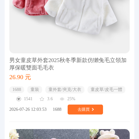
男女童皮草外套2025秋冬季新款仿獺兔毛立領加
厚保暖雙面毛毛衣
26.90 元
1688
童裝
童外套/夾克/大衣
童皮草/皮毛一體
1541
3.6
25%
2026-07-26 12:03:53
1688
去購買