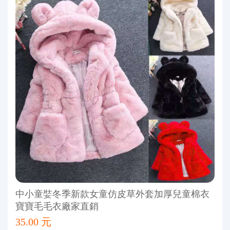
中小童娤冬季新款女童仿皮草外套加厚兒童棉衣
寶寶毛毛衣廠家直銷
35.00 元