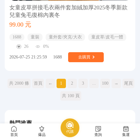
女童皮草拼接毛衣兩件套加絨加厚2025冬季新款
兒童兔毛復棉內裏冬
99.00 元
1688
童裝
童外套/夾克/大衣
童皮草/皮毛一體
26
0%
2026-07-25 21:25:59
1688
去購買
共 2000 條
首頁
←
1
2
3
...
100
→
尾頁
共 100 頁
熱門推薦
代購
首頁
爆品
查詢
集運