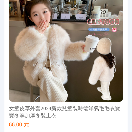
女童皮草外套2024新款兒童裝時髦洋氣毛毛衣寶
寶冬季加厚冬裝上衣
66.00 元