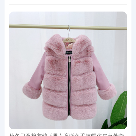
秋冬兒童棉衣韓版男女童獺兔毛連帽仿皮草外套