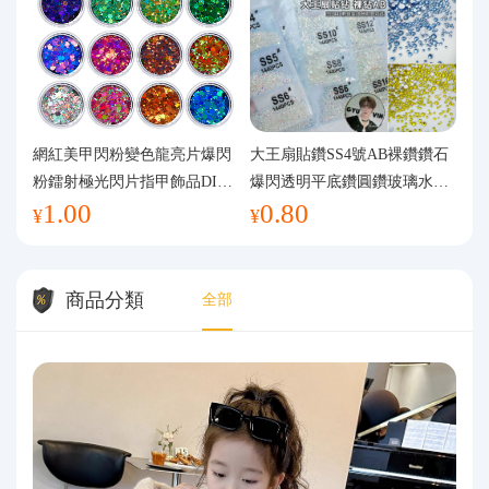
網紅美甲閃粉變色龍亮片爆閃
大王扇貼鑽SS4號AB裸鑽鑽石
粉鐳射極光閃片指甲飾品DIY
爆閃透明平底鑽圓鑽玻璃水鑽
1.00
0.80
手工流麻
美甲鑽飾
¥
¥
商品分類
全部