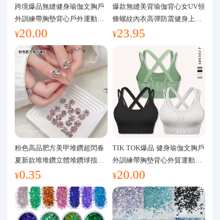
代購問答
跨境爆品無縫健身瑜伽文胸戶
爆款無縫美背瑜伽背心女UV領
外訓練帶胸墊背心戶外運動瑜
條螺紋內衣高彈防震健身上裝
20.00
23.95
伽服女
運動文胸
關於我們
¥
¥
粉色高品肥方美甲堆鑽超閃春
TIK TOK爆品 健身瑜伽文胸戶
夏新款堆堆鑽立體堆鑽球指甲
外訓練帶胸墊背心外貿運動瑜
0.35
20.00
裝飾品
伽服女
¥
¥