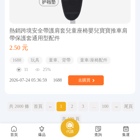
熱銷跨境安全帶護肩套兒童座椅嬰兒寶寶推車肩
帶保護套通用型配件
2.50 元
1688
玩具
童車、背帶
童車/座椅配件
11
25%
2026-07-24 05:36:59
1688
去購買
共 2000 條
首頁
←
1
2
3
...
100
→
尾頁
共 100 頁
代購
首頁
爆品
查詢
集運