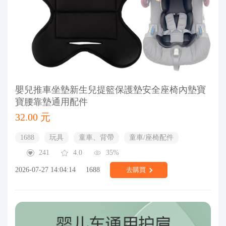
嬰兒推車坐墊新生兒提籃保護墊安全座椅內墊寶
寶腰靠墊通用配件
32.00 元
1688
玩具
童車、背帶
童車/座椅配件
241
4.0
35%
2026-07-27 14:04:14
1688
去購買