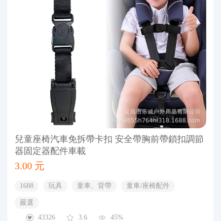
兒童座椅汽車免拆帶卡扣 安全帶胸前帶鎖扣調節
器固定器配件車載
3.00 元
1688
玩具
童車、背帶
童車/座椅配件
嚴選
43326
3.6
45%