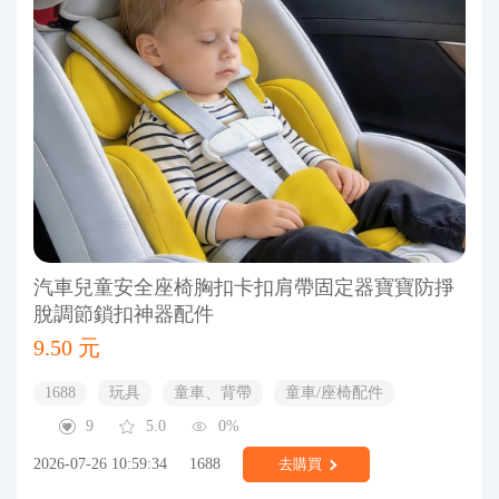
汽車兒童安全座椅胸扣卡扣肩帶固定器寶寶防掙
脫調節鎖扣神器配件
9.50 元
1688
玩具
童車、背帶
童車/座椅配件
9
5.0
0%
2026-07-26 10:59:34
1688
去購買