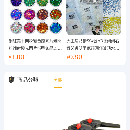
網紅美甲閃粉變色龍亮片爆閃
大王扇貼鑽SS4號AB裸鑽鑽石
粉鐳射極光閃片指甲飾品DIY
爆閃透明平底鑽圓鑽玻璃水鑽
1.00
0.80
手工流麻
美甲鑽飾
¥
¥
商品分類
全部