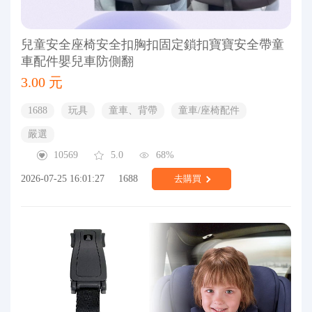
兒童安全座椅安全扣胸扣固定鎖扣寶寶安全帶童
車配件嬰兒車防側翻
3.00 元
1688
玩具
童車、背帶
童車/座椅配件
嚴選
10569
5.0
68%
2026-07-25 16:01:27
1688
去購買