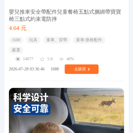
嬰兒推車安全帶配件兒童餐椅五點式捆綁帶寶寶
椅三點式約束電防摔
4.64 元
1688
玩具
童車、背帶
童車/座椅配件
嚴選
14077
5.0
40%
2026-07-28 03:36:46
1688
去購買