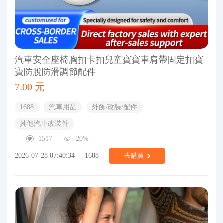
汽車安全座椅胸扣卡扣兒童寶寶車肩帶固定扣寶
寶防脫防滑調節配件
7.00 元
1688
汽車用品
外飾/改裝/配件
其他汽車改裝件
1517
20%
2026-07-28 07:40:34
1688
去購買