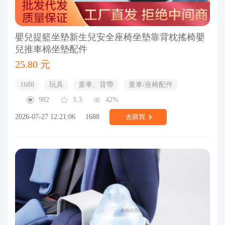
嬰兒提籃坐墊新生兒安全座椅坐墊靠背枕搖椅嬰
兒推車棉坐墊配件
25.80 元
1688
玩具
童車、背帶
童車/座椅配件
982
3.3
42%
2026-07-27 12:21:06
1688
去購買