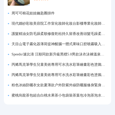
周可可棉花娃娃鑰匙圈掛件
現代婚紗彩妝美容院工作室化妝師化妝台影樓專業化妝師專用梳妝台
護髮精油女防毛躁柔順修復乾枯持久留香改善頭髮毛躁柔順劑神器
天目山電子霧化器薄荷提神醒腦一體式果味口腔噴霧吸入式戒煙神器
Speedo/速比濤 汪順同款新升級黑標5.0男款泳衣泳褲溫泉游泳套裝
丙烯馬克筆學生兒童美術專用可水洗水彩筆繪畫彩色塗鴉畫筆不透色可疊色防水手繪diy丙烯顏料筆水性填色筆
丙烯馬克筆學生兒童美術專用可水洗水彩筆繪畫彩色塗鴉畫筆不透色可疊色防水手繪diy丙烯顏料筆水性填色筆
粉色冰絲防曬衣女款夏薄款户外防紫外線防曬服修身緊身短外套上衣
蜜桃烏龍茶包組合白桃水果茶小包袋裝茶葉包冷泡茶泡水喝的東西