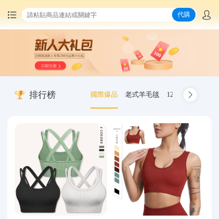
代購
首頁
中國商品代購
排行榜
國際爆品
老式羊毛毯
12.00-20 truck inn
集運服務
爆品推薦
查詢運單
最新公告
物流資訊