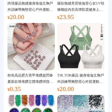
代購問答
跨境爆品無縫健身瑜伽文胸戶
爆款無縫美背瑜伽背心女UV領
外訓練帶胸墊背心戶外運動瑜
條螺紋內衣高彈防震健身上裝
20.00
23.95
伽服女
運動文胸
關於我們
¥
¥
粉色高品肥方美甲堆鑽超閃春
TIK TOK爆品 健身瑜伽文胸戶
夏新款堆堆鑽立體堆鑽球指甲
外訓練帶胸墊背心外貿運動瑜
0.35
20.00
裝飾品
伽服女
¥
¥