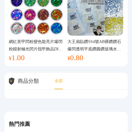
網紅美甲閃粉變色龍亮片爆閃
大王扇貼鑽SS4號AB裸鑽鑽石
粉鐳射極光閃片指甲飾品DIY
爆閃透明平底鑽圓鑽玻璃水鑽
1.00
0.80
手工流麻
美甲鑽飾
¥
¥
商品分類
全部
熱門推薦