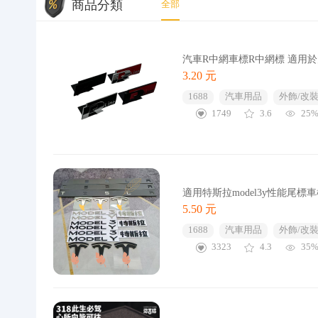
商品分類
全部
汽車R中網車標R中網標 適用於大
3.20 元
1688
汽車用品
外飾/改裝
1749
3.6
25
適用特斯拉model3y性能尾
5.50 元
1688
汽車用品
外飾/改裝
3323
4.3
35