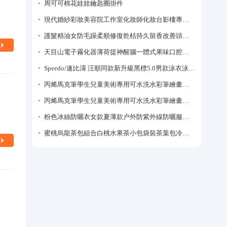
周可可棉花娃娃鑰匙圈掛件
現代婚紗彩妝美容院工作室化妝師化妝台影樓專業化妝師專用梳妝台
護髮精油女防毛躁柔順修復乾枯持久留香改善頭髮毛躁柔順劑神器
天目山電子霧化器薄荷提神醒腦一體式果味口腔噴霧吸入式戒煙神器
Speedo/速比濤 汪順同款新升級黑標5.0男款泳衣泳褲溫泉游泳套裝
丙烯馬克筆學生兒童美術專用可水洗水彩筆繪畫彩色塗鴉畫筆不透色可疊色防水手繪diy丙烯顏料筆水性填色筆
丙烯馬克筆學生兒童美術專用可水洗水彩筆繪畫彩色塗鴉畫筆不透色可疊色防水手繪diy丙烯顏料筆水性填色筆
粉色冰絲防曬衣女款夏薄款户外防紫外線防曬服修身緊身短外套上衣
蜜桃烏龍茶包組合白桃水果茶小包袋裝茶葉包冷泡茶泡水喝的東西