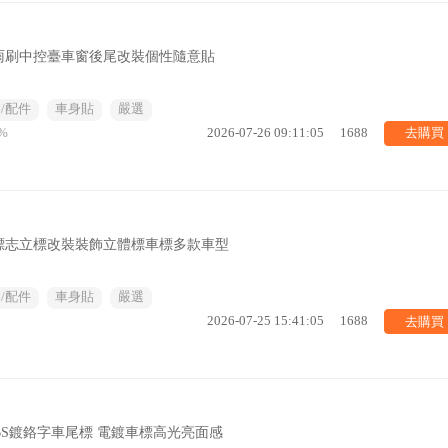
雨刷中控臺車窗後尾改裝個性隨意貼
/配件
車身貼
嚴選
去購買
%
2026-07-26 09:11:05
1688
標志立標改裝裝飾立體標車標多款車型
/配件
車身貼
嚴選
去購買
2026-07-25 15:41:05
1688
BS鍍鉻字車尾標 電鍍車標高光亮面感