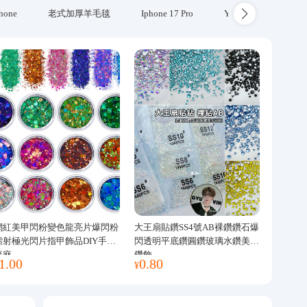
hone
老式加厚羊毛毯
Iphone 17 Pro
Yubikey
防火
網紅美甲閃粉變色龍亮片爆閃粉
大王扇貼鑽SS4號AB裸鑽鑽石爆
鐳射極光閃片指甲飾品DIY手工
閃透明平底鑽圓鑽玻璃水鑽美甲
流麻
鑽飾
1.00
0.80
¥