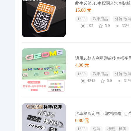
此生必駕318車標國道汽車貼
15.00 元
1688
汽車用品
外飾/改裝
195
5.0
33%
適用26款吉利星願前後車標字
4.00 元
1688
汽車用品
外飾/改裝
4243
5.0
31
汽車標牌定制abs塑料鍍鉻lo
0.80 元
1688
包裝
標籤、標牌