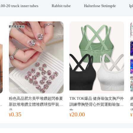
.00-20 truck inner tubes
Rabbit tube
Halterlose Strümpfe
Ip
粉色高品肥方美甲堆鑽超閃春夏
TIK TOK爆品 健身瑜伽文胸戶外
運
新款堆堆鑽立體堆鑽球指甲裝飾
訓練帶胸墊背心外貿運動瑜伽服
品
女
0.35
20.00
¥
¥
¥