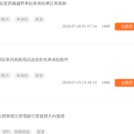
紙自駕西藏越野車貼車身貼摩託車裝飾
/配件
車身貼
嚴選
去購買
2026-07-26 01:07:34
1688
母貼車內裝飾用品改裝彩色車身貼配件
/配件
車身貼
嚴選
去購買
%
2026-07-25 23:38:10
1688
go立體車標注塑電鍍引擎蓋標方向盤標
塑料、塑膠標籤
嚴選