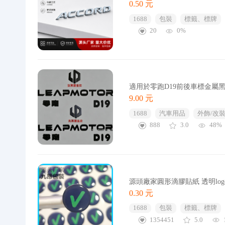
0.50 元
1688
包裝
標籤、標牌
20
0%
適用於零跑D19前後車標金屬
9.00 元
1688
汽車用品
外飾/改裝
888
3.0
48%
源頭廠家圓形滴膠貼紙 透明lo
0.30 元
1688
包裝
標籤、標牌
1354451
5.0