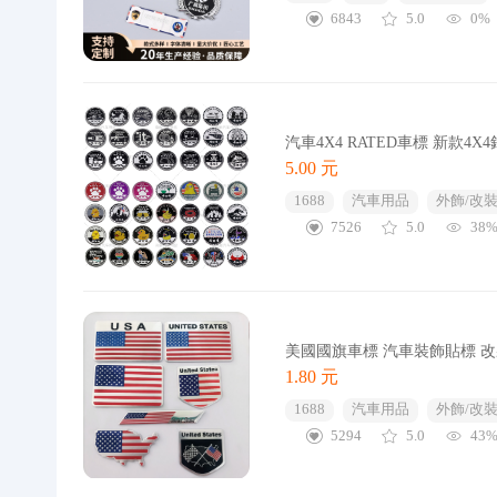
6843
5.0
0%
汽車4X4 RATED車標 新款4X
5.00 元
1688
汽車用品
外飾/改裝
7526
5.0
38
美國國旗車標 汽車裝飾貼標 改
1.80 元
1688
汽車用品
外飾/改裝
5294
5.0
43