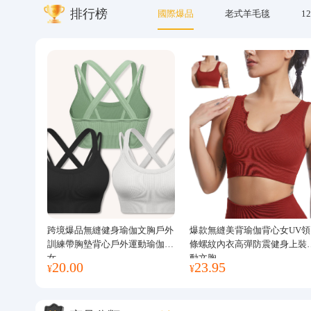
排行榜
國際爆品
老式羊毛毯
12
關於我們
跨境爆品無縫健身瑜伽文胸戶外
爆款無縫美背瑜伽背心女UV領
訓練帶胸墊背心戶外運動瑜伽服
條螺紋內衣高彈防震健身上裝
女
動文胸
20.00
23.95
¥
¥