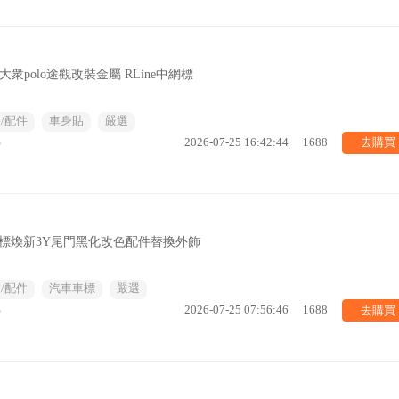
衆polo途觀改裝金屬 RLine中網標
/配件
車身貼
嚴選
去購買
%
2026-07-25 16:42:44
1688
標車標煥新3Y尾門黑化改色配件替換外飾
/配件
汽車車標
嚴選
去購買
%
2026-07-25 07:56:46
1688