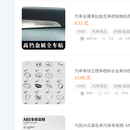
汽車金屬車貼創意車標裝飾貼
0.33 元
1688
汽車用品
外飾/改裝
49554
5.0
14
汽車車頭立體車標鋅合金車頭
13.00 元
1688
汽車用品
外飾/改裝
898
3.3
56%
汽貿4S店廣告車汽車車尾標 A