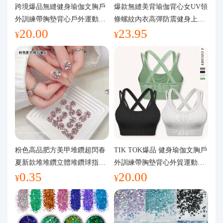
代購問答
跨境爆品無縫健身瑜伽文胸戶
爆款無縫美背瑜伽背心女UV領
外訓練帶胸墊背心戶外運動瑜
條螺紋內衣高彈防震健身上裝
20.00
23.95
伽服女
運動文胸
關於我們
¥
¥
粉色高品肥方美甲堆鑽超閃春
TIK TOK爆品 健身瑜伽文胸戶
夏新款堆堆鑽立體堆鑽球指甲
外訓練帶胸墊背心外貿運動瑜
0.35
20.00
裝飾品
伽服女
¥
¥