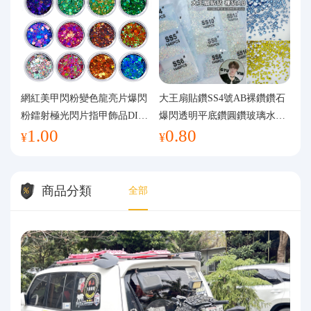
網紅美甲閃粉變色龍亮片爆閃
大王扇貼鑽SS4號AB裸鑽鑽石
粉鐳射極光閃片指甲飾品DIY
爆閃透明平底鑽圓鑽玻璃水鑽
1.00
0.80
手工流麻
美甲鑽飾
¥
¥
商品分類
全部