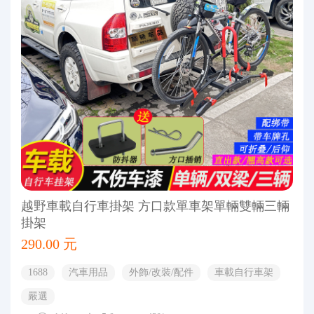
越野車載自行車掛架 方口款單車架單輛雙輛三輛
掛架
290.00 元
1688
汽車用品
外飾/改裝/配件
車載自行車架
嚴選