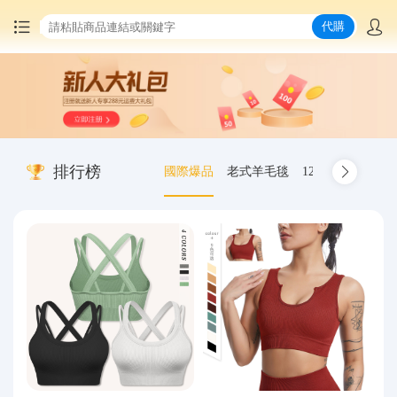
代購
首頁
中國商品代購
排行榜
國際爆品
老式羊毛毯
12.00-20 truck inn
集運服務
爆品推薦
查詢運單
最新公告
物流資訊