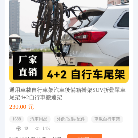
通用車載自行車架汽車後備箱掛架SUV折疊單車
尾架4+2自行車搬運架
230.00 元
1688
汽車用品
外飾/改裝/配件
車載自行車架
49
14%