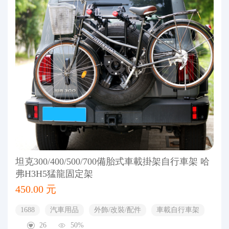
坦克300/400/500/700備胎式車載掛架自行車架 哈
弗H3H5猛龍固定架
450.00 元
1688
汽車用品
外飾/改裝/配件
車載自行車架
26
50%