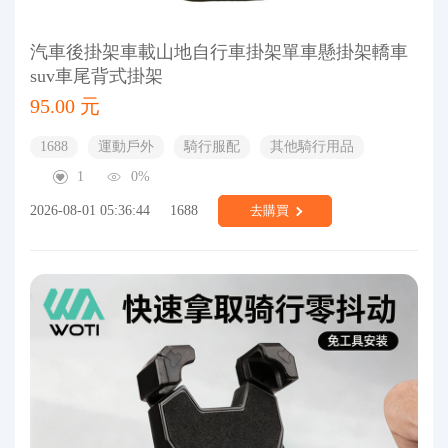
汽車後掛架車載山地自行車掛架單車懸掛架轎車
suv車尾背式掛架
95.00 元
1688
運動戶外
騎行服配
其他騎行用品
1
0%
2026-08-01 05:36:44
1688
去購買