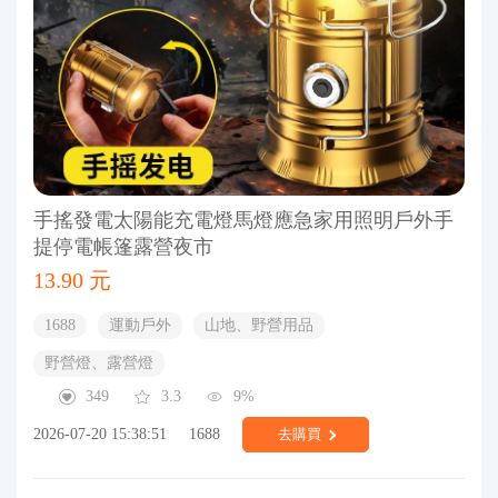
手搖發電太陽能充電燈馬燈應急家用照明戶外手
提停電帳篷露營夜市
13.90 元
1688
運動戶外
山地、野營用品
野營燈、露營燈
349
3.3
9%
2026-07-20 15:38:51
1688
去購買