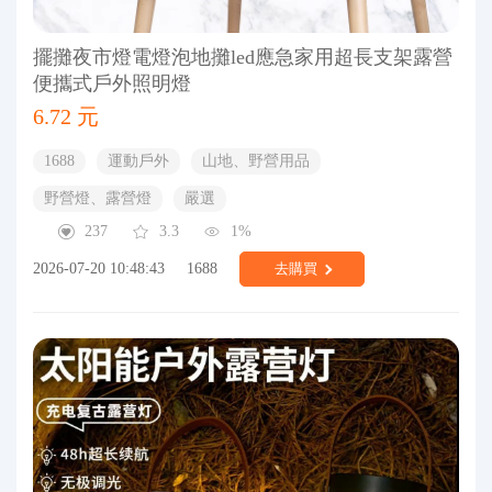
擺攤夜市燈電燈泡地攤led應急家用超長支架露營
便攜式戶外照明燈
6.72 元
1688
運動戶外
山地、野營用品
野營燈、露營燈
嚴選
237
3.3
1%
2026-07-20 10:48:43
1688
去購買