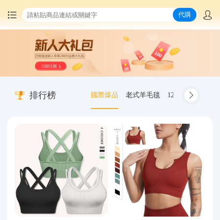
代購
首頁
中國商品代購
排行榜
國際爆品
老式羊毛毯
12.00-20 truck inn
集運服務
爆品推薦
查詢運單
最新公告
物流資訊