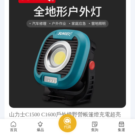
山力士C1500 C1600戶外燈野營帳篷燈充電超亮
露營燈防水營地燈照
代購
40.00 元
首頁
爆品
查詢
集運