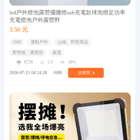
led戶外燈泡露營擺攤燈usb充電款球泡燈足功率
充電燈泡戶外露營野
3.50 元
1688
運動戶外
山地、野營用品
野營燈、露營燈
嚴選
8728
5.0
18%
2026-07-21 04:24:28
1688
去購買