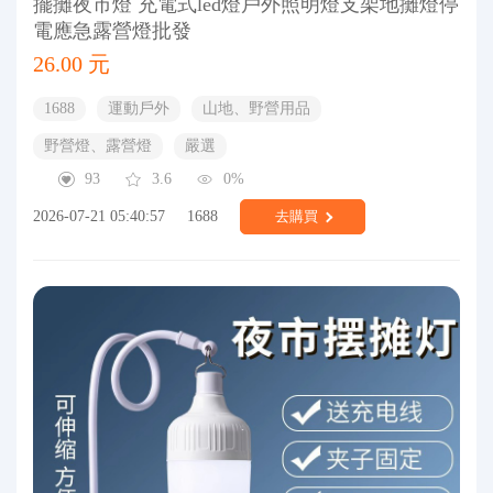
擺攤夜市燈 充電式led燈戶外照明燈支架地攤燈停
電應急露營燈批發
26.00 元
1688
運動戶外
山地、野營用品
野營燈、露營燈
嚴選
93
3.6
0%
2026-07-21 05:40:57
1688
去購買