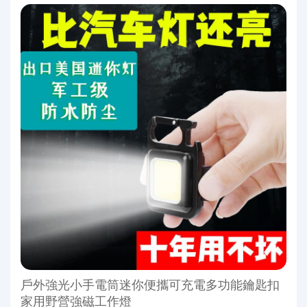
戶外強光小手電筒迷你便攜可充電多功能鑰匙扣
家用野營強磁工作燈