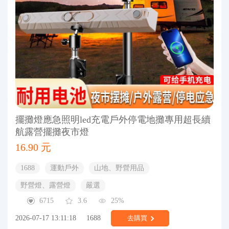
擺攤燈應急照明led充電戶外停電地攤專用超長續
航露營擺攤夜市燈
16.90 元
1688
運動戶外
山地、野營用品
野營燈、露營燈
嚴選
6715
3.6
25%
2026-07-17 13:11:18
1688
去購買