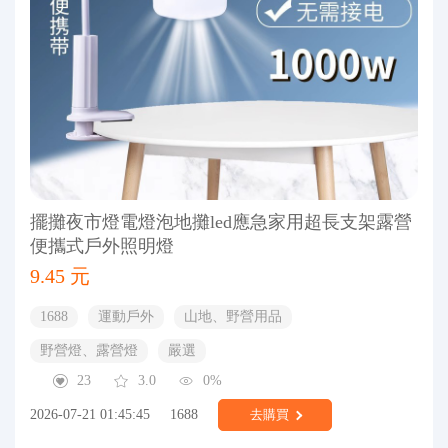
擺攤夜市燈電燈泡地攤led應急家用超長支架露營
便攜式戶外照明燈
9.45 元
1688
運動戶外
山地、野營用品
野營燈、露營燈
嚴選
23
3.0
0%
2026-07-21 01:45:45
1688
去購買