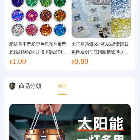
網紅美甲閃粉變色龍亮片爆閃
大王扇貼鑽SS4號AB裸鑽鑽石
粉鐳射極光閃片指甲飾品DIY
爆閃透明平底鑽圓鑽玻璃水鑽
1.00
0.80
手工流麻
美甲鑽飾
¥
¥
商品分類
全部