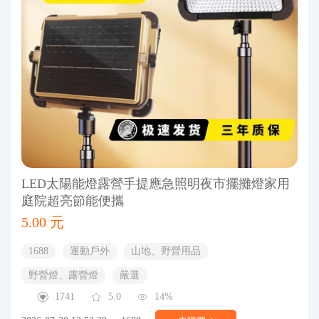
LED太陽能燈露營手提應急照明夜市擺攤燈家用
庭院超亮節能便攜
5.00 元
1688
運動戶外
山地、野營用品
野營燈、露營燈
嚴選
1741
5.0
14%