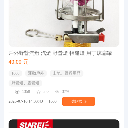
戶外野營汽燈 汽燈 野營燈 帳篷燈 用丁烷扁罐
40.00 元
1688
運動戶外
山地、野營用品
野營燈、露營燈
1350
5.0
37%
2026-07-16 14:33:43
1688
去購買