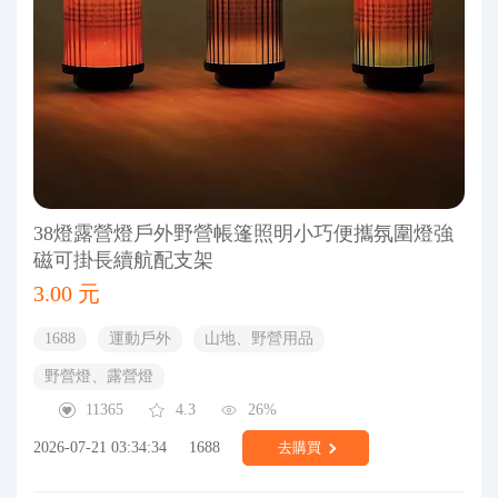
38燈露營燈戶外野營帳篷照明小巧便攜氛圍燈強
磁可掛長續航配支架
3.00 元
1688
運動戶外
山地、野營用品
野營燈、露營燈
11365
4.3
26%
2026-07-21 03:34:34
1688
去購買