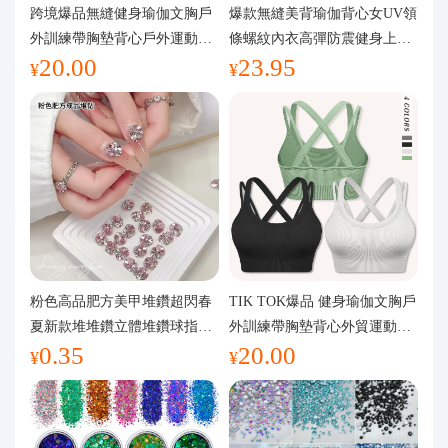
代購問答
跨境爆品無縫健身瑜伽文胸戶
爆款無縫美背瑜伽背心女UV領
外訓練帶胸墊背心戶外運動瑜
條螺紋內衣高彈防震健身上裝
20.00
23.95
伽服女
運動文胸
關於我們
¥
¥
粉色高品肥方美甲堆鑽超閃春
TIK TOK爆品 健身瑜伽文胸戶
夏新款堆堆鑽立體堆鑽球指甲
外訓練帶胸墊背心外貿運動瑜
0.35
20.00
裝飾品
伽服女
¥
¥