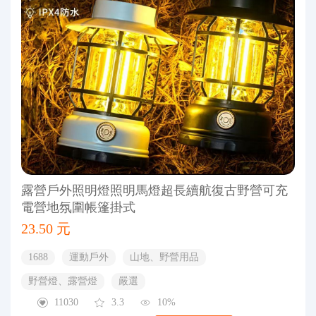
露營戶外照明燈照明馬燈超長續航復古野營可充
電營地氛圍帳篷掛式
23.50 元
1688
運動戶外
山地、野營用品
野營燈、露營燈
嚴選
11030
3.3
10%