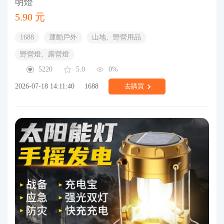
明燈
5.90 元
1688
運動戶外
山地、野營用品
野營燈、露營燈
5220
5.0
0%
2026-07-18 14:11:40
1688
去購買