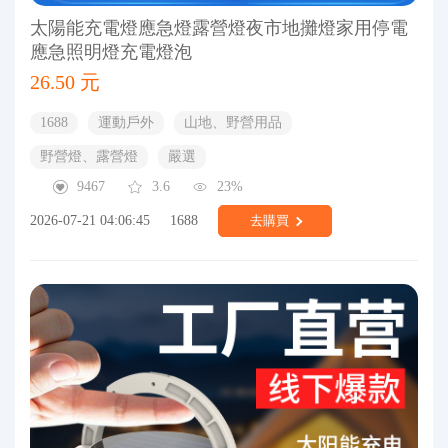
太陽能充電燈應急燈露營燈夜市地攤燈家用停電
應急照明燈充電燈泡
26.50 元
1688
運動戶外
山地、野營用品
野營燈、露營燈
嚴選
9467
3.6
23%
2026-07-21 04:06:45
1688
去購買