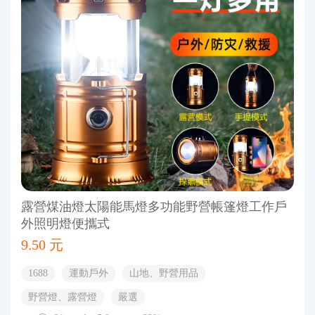
露營煤油燈太陽能馬燈多功能野營帳篷燈工作戶
外照明燈便攜式
9.50 元
1688
運動戶外
山地、野營用品
野營燈、露營燈
嚴選