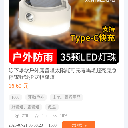
線下爆款戶外露營燈太陽能可充電馬燈超亮應急
停電野營掛式帳篷燈
16.60 元
1688
運動戶外
山地、野營用品
野營燈、露營燈
嚴選
270
4.3
10%
2026-07-21 06:38:20
1688
去購買