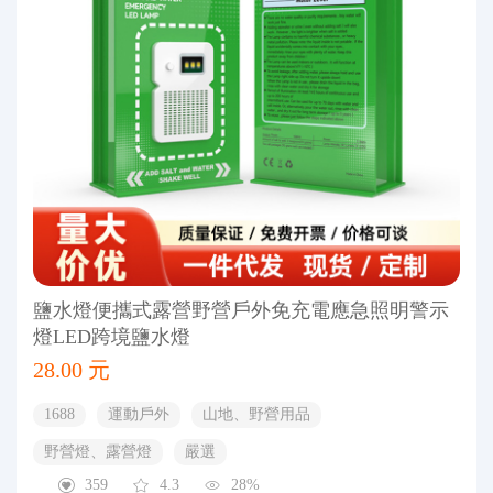
鹽水燈便攜式露營野營戶外免充電應急照明警示
燈LED跨境鹽水燈
28.00 元
1688
運動戶外
山地、野營用品
野營燈、露營燈
嚴選
359
4.3
28%