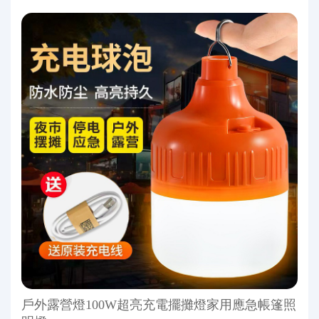
戶外露營燈100W超亮充電擺攤燈家用應急帳篷照