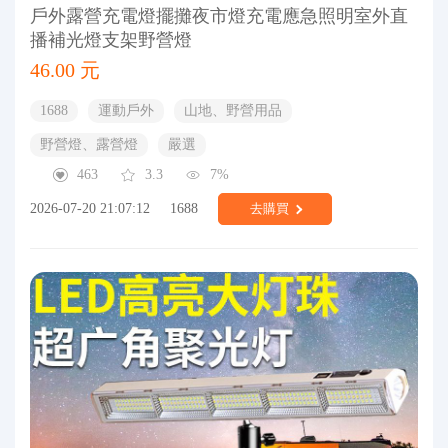
戶外露營充電燈擺攤夜市燈充電應急照明室外直
播補光燈支架野營燈
46.00 元
1688
運動戶外
山地、野營用品
野營燈、露營燈
嚴選
463
3.3
7%
2026-07-20 21:07:12
1688
去購買