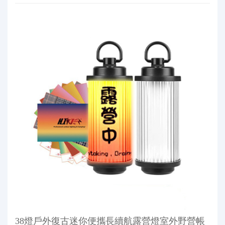
38燈戶外復古迷你便攜長續航露營燈室外野營帳