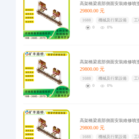
高架橋梁底部側面安裝維修噴
29800.00 元
1688
機械及行業設備
工
0
0%
高架橋梁底部側面安裝維修噴
29800.00 元
1688
機械及行業設備
工
0
0%
高架橋梁底部側面安裝維修噴
29800.00 元
1688
機械及行業設備
工