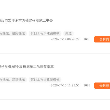
用設備加厚承重力橋梁檢測施工平臺
程機械、建築機械
其他工程與建築機械
嚴選
去購買
2026-07-14 06:26:27
1688
塗檢測機械設備 橋底施工吊掛籃臺車
程機械、建築機械
其他工程與建築機械
去購買
2026-07-16 11:25:55
1688