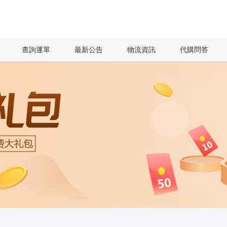
查詢運單
最新公告
物流資訊
代購問答