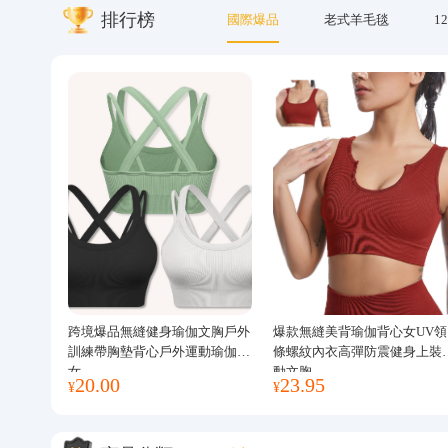
排行榜
國際爆品
老式羊毛毯
12
關於我們
跨境爆品無縫健身瑜伽文胸戶外
爆款無縫美背瑜伽背心女UV領
訓練帶胸墊背心戶外運動瑜伽服
條螺紋內衣高彈防震健身上裝
女
動文胸
20.00
23.95
¥
¥