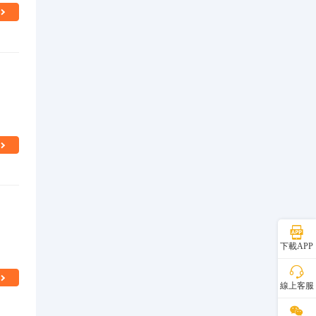
下載APP
線上客服