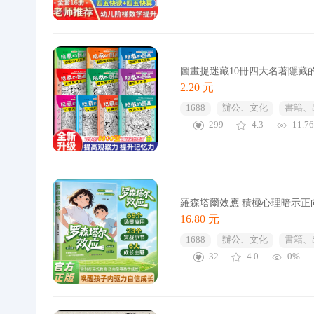
圖畫捉迷藏10冊四大名著隱藏
2.20 元
1688
辦公、文化
書籍、
299
4.3
11.7
羅森塔爾效應 積極心理暗示正
16.80 元
1688
辦公、文化
書籍、
32
4.0
0%