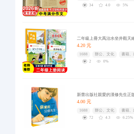
34
4.0
5%
二年級上冊大禹治水坐井觀天
4.20 元
1688
辦公、文化
書籍、
2
0%
新蕾出版社親愛的漢修先生正
4.00 元
1688
辦公、文化
書籍、
72
4.3
6.25%