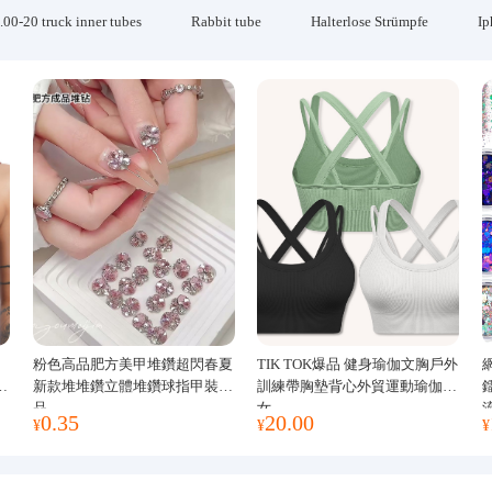
.00-20 truck inner tubes
Rabbit tube
Halterlose Strümpfe
Ip
粉色高品肥方美甲堆鑽超閃春夏
TIK TOK爆品 健身瑜伽文胸戶外
運
新款堆堆鑽立體堆鑽球指甲裝飾
訓練帶胸墊背心外貿運動瑜伽服
品
女
0.35
20.00
¥
¥
¥