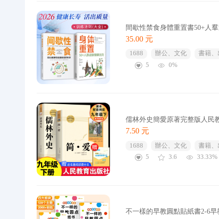
間歇性禁食身體重置書50+人
35.00 元
1688
辦公、文化
書籍、
5
0%
儒林外史簡愛原著完整版人民
7.50 元
1688
辦公、文化
書籍、
5
3.6
33.33%
不一樣的早教圓點貼紙書2-6