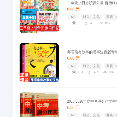
二年級上冊必讀課外書 曹衝稱
8.80 元
1688
辦公、文化
書籍、
0
4.0
0%
邱昭瑜有故事的漢字注音版青
6.80 元
1688
辦公、文化
書籍、
101
4.3
0%
2025-2026年度中考滿分
6.50 元
1688
辦公、文化
書籍、