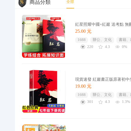
商品分類
全部
紅星照耀中國+紅巖 送考點 
25.00 元
1688
辦公、文化
書籍、
220
4.3
0%
現貨速發 紅巖書正版原著初
19.00 元
1688
辦公、文化
書籍、
301
4.3
1.3%