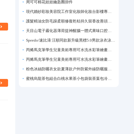
周可可棉花娃娃鑰匙圈掛件
現代婚紗彩妝美容院工作室化妝師化妝台影樓專業化妝師專用梳妝台
護髮精油女防毛躁柔順修復乾枯持久留香改善頭髮毛躁柔順劑神器
天目山電子霧化器薄荷提神醒腦一體式果味口腔噴霧吸入式戒煙神器
Speedo/速比濤 汪順同款新升級黑標5.0男款泳衣泳褲溫泉游泳套裝
丙烯馬克筆學生兒童美術專用可水洗水彩筆繪畫彩色塗鴉畫筆不透色可疊色防水手繪diy丙烯顏料筆水性填色筆
丙烯馬克筆學生兒童美術專用可水洗水彩筆繪畫彩色塗鴉畫筆不透色可疊色防水手繪diy丙烯顏料筆水性填色筆
粉色冰絲防曬衣女款夏薄款户外防紫外線防曬服修身緊身短外套上衣
蜜桃烏龍茶包組合白桃水果茶小包袋裝茶葉包冷泡茶泡水喝的東西