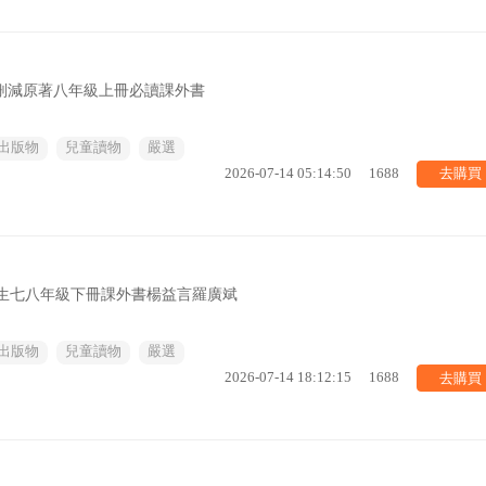
無刪減原著八年級上冊必讀課外書
出版物
兒童讀物
嚴選
去購買
2026-07-14 05:14:50
1688
中生七八年級下冊課外書楊益言羅廣斌
出版物
兒童讀物
嚴選
去購買
2026-07-14 18:12:15
1688