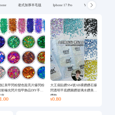
hone
老式加厚羊毛毯
Iphone 17 Pro
Yubikey
防火
網紅美甲閃粉變色龍亮片爆閃粉
大王扇貼鑽SS4號AB裸鑽鑽石爆
鐳射極光閃片指甲飾品DIY手工
閃透明平底鑽圓鑽玻璃水鑽美甲
流麻
鑽飾
1.00
0.80
¥