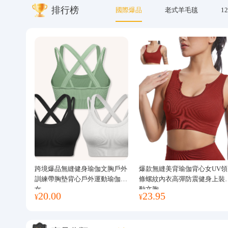
排行榜
國際爆品
老式羊毛毯
12
關於我們
跨境爆品無縫健身瑜伽文胸戶外
爆款無縫美背瑜伽背心女UV領
訓練帶胸墊背心戶外運動瑜伽服
條螺紋內衣高彈防震健身上裝
女
動文胸
20.00
23.95
¥
¥