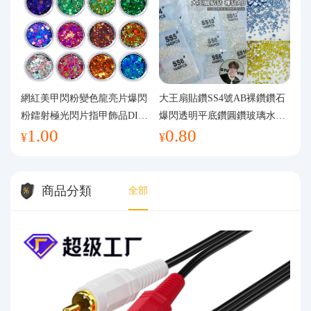
網紅美甲閃粉變色龍亮片爆閃
大王扇貼鑽SS4號AB裸鑽鑽石
粉鐳射極光閃片指甲飾品DIY
爆閃透明平底鑽圓鑽玻璃水鑽
1.00
0.80
手工流麻
美甲鑽飾
¥
¥
商品分類
全部