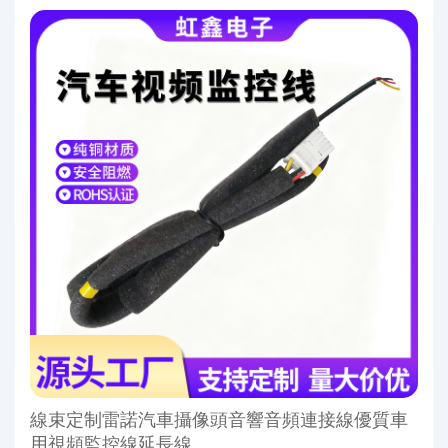
線束定制雷諾汽車攝像頭音響音頻連接線優質車
用視頻監控線延長線