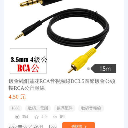
鍍金純銅蓮花RCA音視頻線DC3.5四節鍍金公頭
轉RCA公音頻線
4.50 元
1688
數碼、電腦
數碼配件
數碼音頻線
354
4.0
0%
2026-08-08 04:29:44
1688
去購買