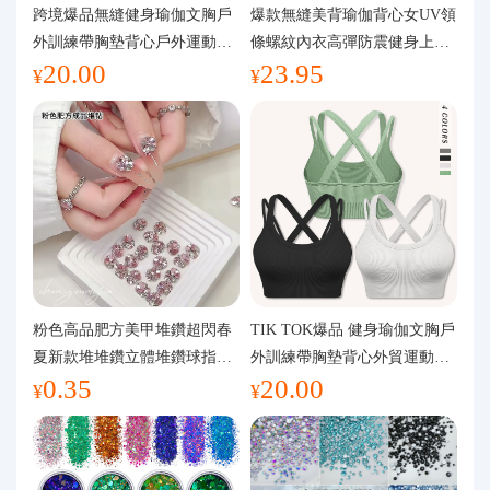
代購問答
跨境爆品無縫健身瑜伽文胸戶
爆款無縫美背瑜伽背心女UV領
外訓練帶胸墊背心戶外運動瑜
條螺紋內衣高彈防震健身上裝
20.00
23.95
伽服女
運動文胸
關於我們
¥
¥
粉色高品肥方美甲堆鑽超閃春
TIK TOK爆品 健身瑜伽文胸戶
夏新款堆堆鑽立體堆鑽球指甲
外訓練帶胸墊背心外貿運動瑜
0.35
20.00
裝飾品
伽服女
¥
¥