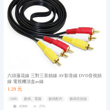
六頭蓮花線 三對三音頻線 AV影音線 DVD音視頻
線 電視機頂盒av線
1.29 元
1688
數碼、電腦
數碼配件
數碼音頻線
42866
25%