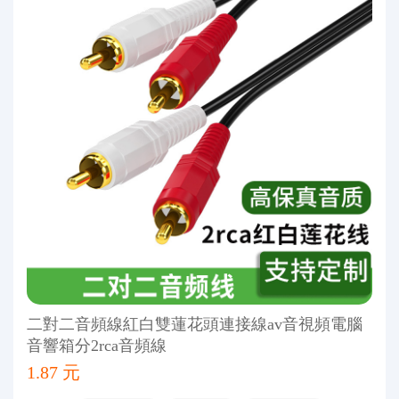
二對二音頻線紅白雙蓮花頭連接線av音視頻電腦
音響箱分2rca音頻線
1.87 元