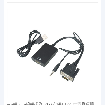
vga轉hdmi線轉換器 VGA公轉HDMI母電腦連接