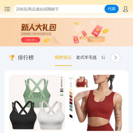
代購
首頁
中國商品代購
排行榜
國際爆品
老式羊毛毯
12.00-20 truck inn
集運服務
爆品推薦
查詢運單
最新公告
物流資訊