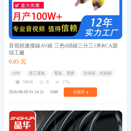
音視頻連接線AV線 三色6頭線三分三1米RCA源
頭工廠
0.85 元
1688
電工電氣
電線、電纜
音頻線、視頻線
74630
0
17%
2026-08-09 01:24:51
1688
去購買