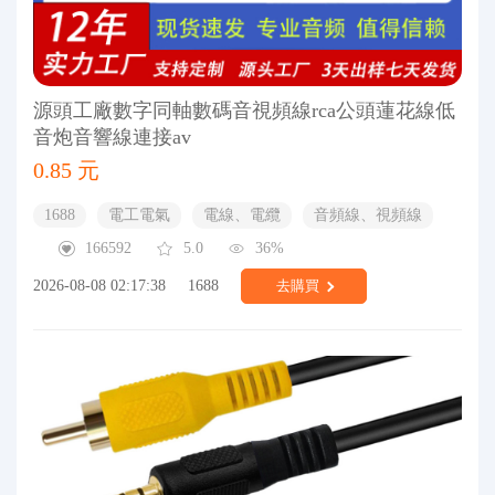
源頭工廠數字同軸數碼音視頻線rca公頭蓮花線低
音炮音響線連接av
0.85 元
1688
電工電氣
電線、電纜
音頻線、視頻線
166592
5.0
36%
2026-08-08 02:17:38
1688
去購買