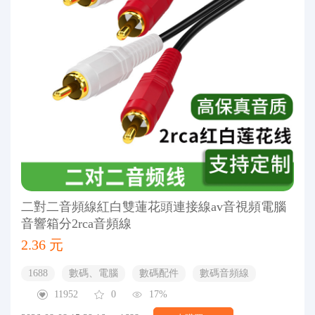
二對二音頻線紅白雙蓮花頭連接線av音視頻電腦
音響箱分2rca音頻線
2.36 元
1688
數碼、電腦
數碼配件
數碼音頻線
11952
0
17%