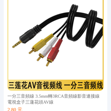
一分三音頻線 3.5mm轉3RCA音頻線影音連接線
電視盒子三蓮花頭AV線
2.80 元