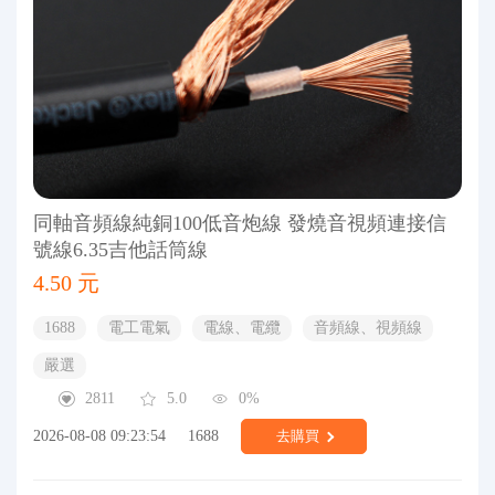
同軸音頻線純銅100低音炮線 發燒音視頻連接信
號線6.35吉他話筒線
4.50 元
1688
電工電氣
電線、電纜
音頻線、視頻線
嚴選
2811
5.0
0%
2026-08-08 09:23:54
1688
去購買