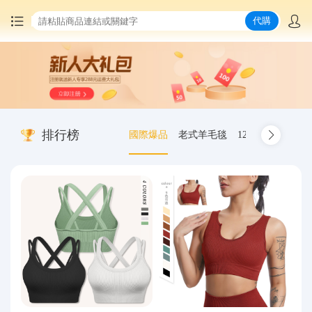
代購
首頁
中國商品代購
排行榜
國際爆品
老式羊毛毯
12.00-20 truck inn
集運服務
爆品推薦
查詢運單
最新公告
物流資訊