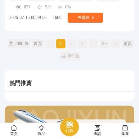
821
5.0
0%
2026-07-15 00:49:56
1688
去購買
共 2000 條
首頁
←
1
2
3
...
100
→
尾頁
共 100 頁
熱門推薦
代購
首頁
爆品
查詢
集運