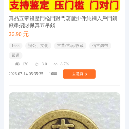
真品五帝錢壓門檻門對門葫蘆掛件純銅入戶門銅
錢串招財保真五吊錢
26.90 元
1688
辦公、文化
古董/古玩/收藏
仿古錢幣
嚴選
136
3.0
8.7%
2026-07-14 05:35:35
1688
去購買