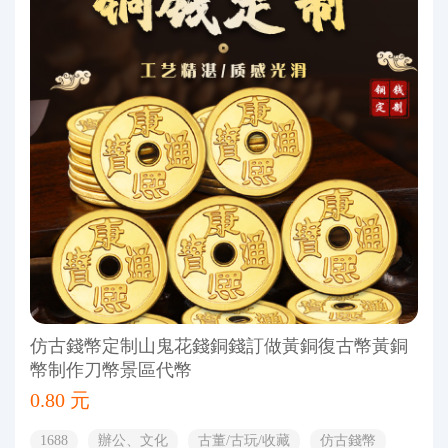
仿古錢幣定制山鬼花錢銅錢訂做黃銅復古幣黃銅
幣制作刀幣景區代幣
0.80 元
1688
辦公、文化
古董/古玩/收藏
仿古錢幣