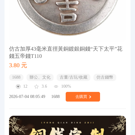
仿古加厚43毫米直徑黃銅鍍銀銅錢“天下太平”花
錢五帝錢T110
3.80 元
1688
辦公、文化
古董/古玩/收藏
仿古錢幣
12
3.6
100%
2026-07-04 08:05:49
1688
去購買