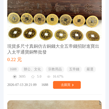
現貨多尺寸真銅仿古銅錢大全五帝錢招財進寶出
入太平通寶銅幣批發
0.22 元
1688
辦公、文化
宗教用品
五帝錢
嚴選
3695
5.0
16.67%
2026-07-13 20:21:09
1688
去購買