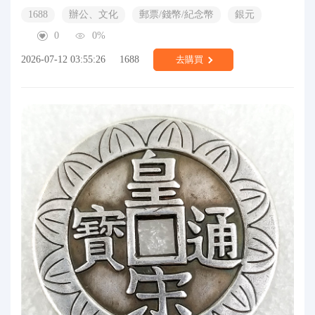
1688
辦公、文化
郵票/錢幣/紀念幣
銀元
0
0%
2026-07-12 03:55:26
1688
去購買