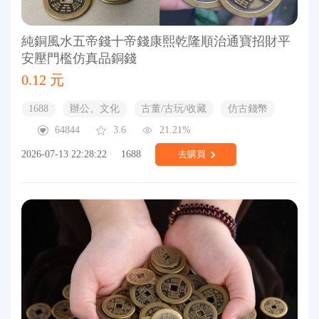
純銅風水五帝錢十帝錢康熙乾隆順治通寶招財平
安壓門檻仿真品銅錢
0.12 元
1688
辦公、文化
古董/古玩/收藏
仿古錢幣
64844
3.6
21.21%
2026-07-13 22:28:22
1688
去購買