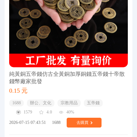
純黃銅五帝錢仿古全黃銅加厚銅錢五帝錢十帝散
錢幣廠家批發
0.15 元
1688
辦公、文化
宗教用品
五帝錢
1579
4.0
40%
2026-07-15 07:43:51
1688
去購買