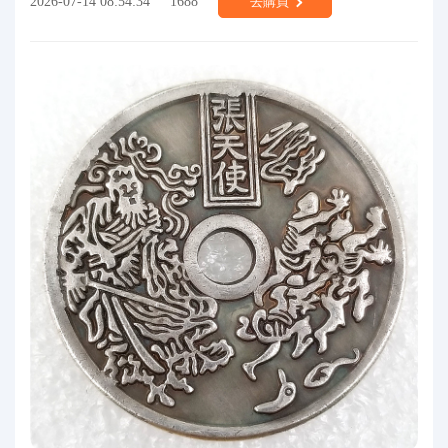
2026-07-14 08:54:34
1688
去購買