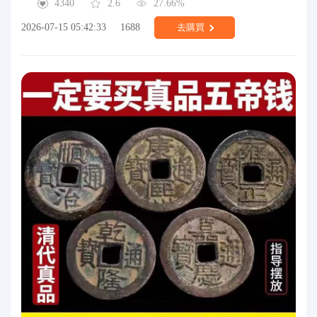
4340
2.6
27.66%
2026-07-15 05:42:33
1688
去購買