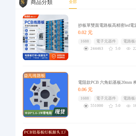
商品分類
全部
抄板單雙面電路板高精密led電
0.02 元
1688
電子元器件
電路板
244463
5.0
2
電阻款PCB 六角鋁基板20mm
0.06 元
1688
電子元器件
電路板
551000
5.0
1