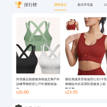
排行榜
國際爆品
老式羊毛毯
12
關於我們
跨境爆品無縫健身瑜伽文胸戶外
爆款無縫美背瑜伽背心女UV領
訓練帶胸墊背心戶外運動瑜伽服
條螺紋內衣高彈防震健身上裝
女
動文胸
20.00
23.95
¥
¥