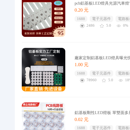
pcb鋁基板LED燈具光源汽車燈
0.20 元
1688
電子元器件
電路板
2486
5.0
0%
廠家定制鋁基板LED燈具曝光
1.00 元
1688
電子元器件
電路板
78960
5.0
18
鋁基板剛性LED燈板 單雙面
0.02 元
1688
電子元器件
電路板