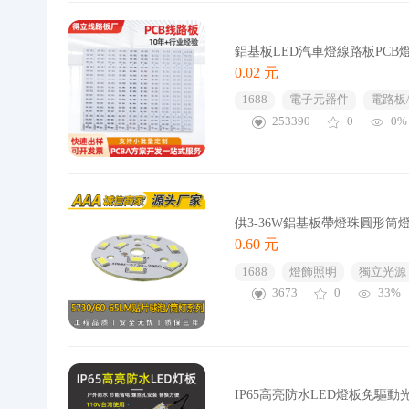
鋁基板LED汽車燈線路板PC
0.02 元
1688
電子元器件
電路板
253390
0
0%
供3-36W鋁基板帶燈珠圓形筒
0.60 元
1688
燈飾照明
獨立光源
3673
0
33%
IP65高亮防水LED燈板免驅