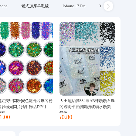
hone
老式加厚羊毛毯
Iphone 17 Pro
Yubikey
防火
網紅美甲閃粉變色龍亮片爆閃粉
大王扇貼鑽SS4號AB裸鑽鑽石爆
鐳射極光閃片指甲飾品DIY手工
閃透明平底鑽圓鑽玻璃水鑽美甲
流麻
鑽飾
1.00
0.80
¥