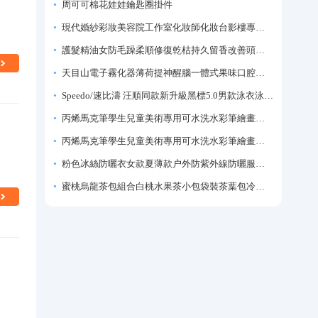
周可可棉花娃娃鑰匙圈掛件
現代婚紗彩妝美容院工作室化妝師化妝台影樓專業化妝師專用梳妝台
護髮精油女防毛躁柔順修復乾枯持久留香改善頭髮毛躁柔順劑神器
天目山電子霧化器薄荷提神醒腦一體式果味口腔噴霧吸入式戒煙神器
Speedo/速比濤 汪順同款新升級黑標5.0男款泳衣泳褲溫泉游泳套裝
丙烯馬克筆學生兒童美術專用可水洗水彩筆繪畫彩色塗鴉畫筆不透色可疊色防水手繪diy丙烯顏料筆水性填色筆
丙烯馬克筆學生兒童美術專用可水洗水彩筆繪畫彩色塗鴉畫筆不透色可疊色防水手繪diy丙烯顏料筆水性填色筆
粉色冰絲防曬衣女款夏薄款户外防紫外線防曬服修身緊身短外套上衣
蜜桃烏龍茶包組合白桃水果茶小包袋裝茶葉包冷泡茶泡水喝的東西