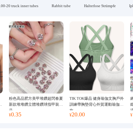
.00-20 truck inner tubes
Rabbit tube
Halterlose Strümpfe
Ip
粉色高品肥方美甲堆鑽超閃春夏
TIK TOK爆品 健身瑜伽文胸戶外
運
新款堆堆鑽立體堆鑽球指甲裝飾
訓練帶胸墊背心外貿運動瑜伽服
品
女
0.35
20.00
¥
¥
¥