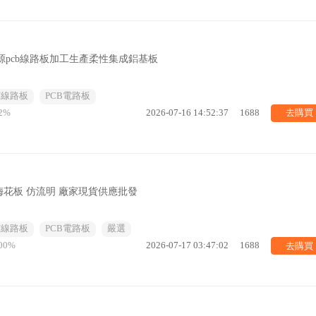
源pcb線路板加工生產柔性集成鋁基板
/線路板
PCB電路板
去購買
2%
2026-07-16 14:52:37
1688
 梅花板 仿流明 廠家現貨供應批發
/線路板
PCB電路板
嚴選
去購買
00%
2026-07-17 03:47:02
1688