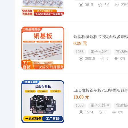
3815
5.0
23
銅基板覆銅板PCB雙面板多層
0.09 元
1688
電子元器件
電路板
30818
0
0%
LED燈板鋁基板PCB雙面板線
18.00 元
1688
電子元器件
電路板
1574
0
0%