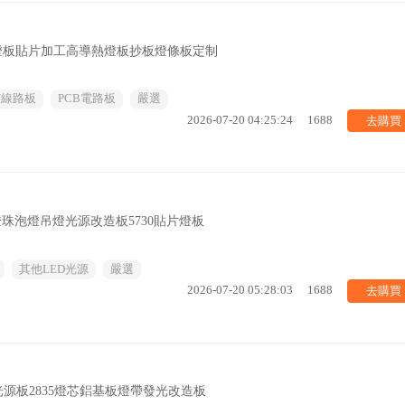
B燈板貼片加工高導熱燈板抄板燈條板定制
/線路板
PCB電路板
嚴選
去購買
2026-07-20 04:25:24
1688
燈珠泡燈吊燈光源改造板5730貼片燈板
其他LED光源
嚴選
去購買
2026-07-20 05:28:03
1688
動光源板2835燈芯鋁基板燈帶發光改造板