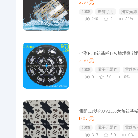
2.50 元
1688
燈飾照明
獨立光源
240
0
50%
七彩RGB鋁基板12W地埋燈 線
2.50 元
1688
電子元器件
電路板
0
5.0
0%
電阻1.1雙色UV3535六角鋁基板
0.07 元
1688
電子元器件
電路板
313
5.0
0%