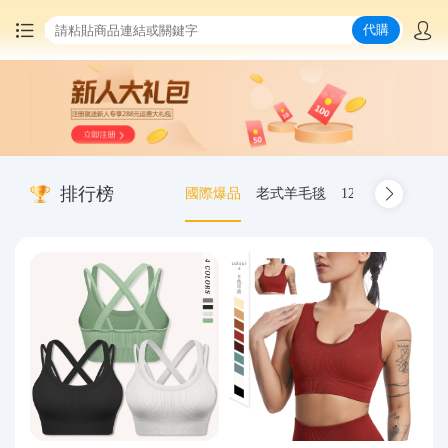
代購
首頁
中國商品代購
排行榜
國際爆品
老式羊毛毯
12.00-20 truck inn
集運服務
爆品推薦
查詢運單
最新公告
物流資訊