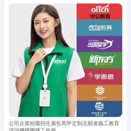
公司企業校園招生廣告馬甲定制志願者義工教育
培訓機構團建工作服