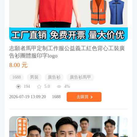
志願者馬甲定制工作服公益義工紅色背心工裝廣
告衫團體服印字logo
8.00 元
1688
男裝
廣告衫
廣告衫馬甲
194
5.0
4%
2026-07-19 13:09:20
1688
去購買