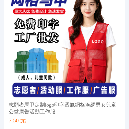
志願者馬甲定制logo印字透氣網格漁網男女兒童
公益廣告活動工作服
7.50 元