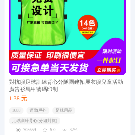
對抗服足球訓練背心分隊團建拓展衣服兒童活動
廣告衫馬甲號碼印制
1.38 元
1688
運動戶外
足球用品
足球訓練背心(分組對抗)
703659
5.0
32%