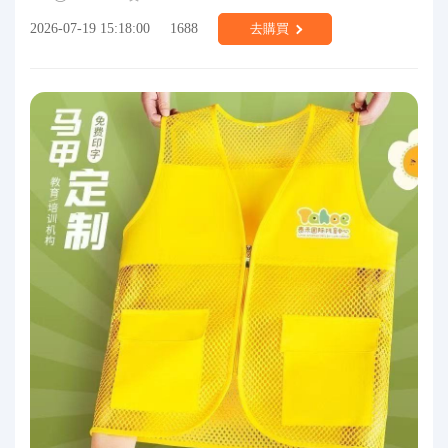
2026-07-19 15:18:00
1688
去購買