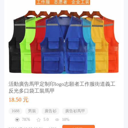
活動廣告馬甲定制印logo志願者工作服街道義工
反光多口袋工裝馬甲
18.50 元
1688
男裝
廣告衫
廣告衫馬甲
7876
5.0
10%