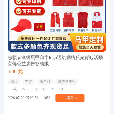
志願者漁網馬甲印字logo透氣網格反光背心活動
宣傳公益廣告衫網眼
5.00 元
1688
男裝
廣告衫
廣告衫馬甲
81516
3.6
14%
2026-07-20 05:29:59
1688
去購買