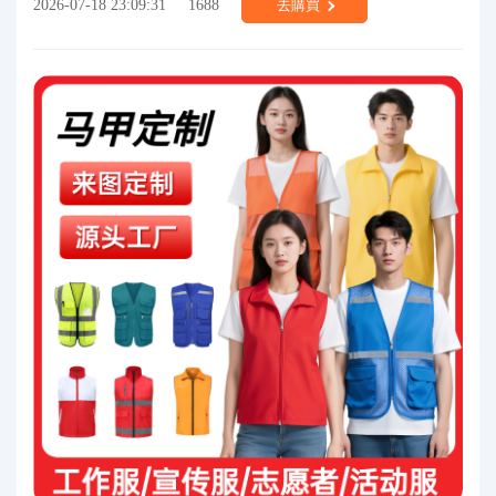
2026-07-18 23:09:31
1688
去購買