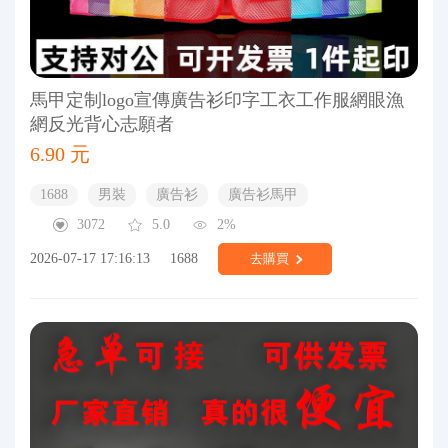
馬甲定制logo宣傳廣告衫印字工衣工作服網眼漁
網反光背心志願者
6.90 元
1688
男裝
廣告衫
廣告衫馬甲
3072
5.0
2%
2026-07-17 17:16:13
1688
去購買