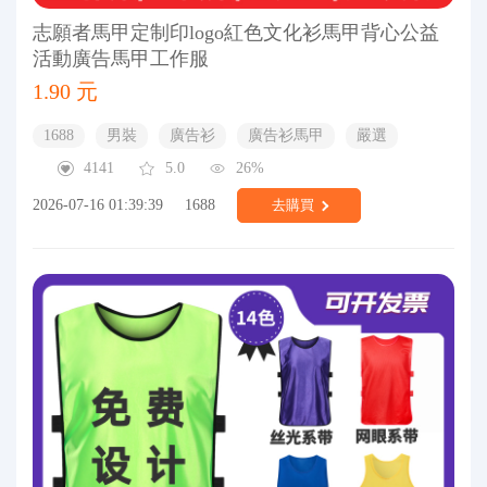
志願者馬甲定制印logo紅色文化衫馬甲背心公益
活動廣告馬甲工作服
1.90 元
1688
男裝
廣告衫
廣告衫馬甲
嚴選
4141
5.0
26%
2026-07-16 01:39:39
1688
去購買