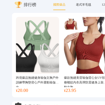
排行榜
國際爆品
老式羊毛毯
12
關於我們
跨境爆品無縫健身瑜伽文胸戶外
爆款無縫美背瑜伽背心女UV領
訓練帶胸墊背心戶外運動瑜伽服
條螺紋內衣高彈防震健身上裝
女
動文胸
20.00
23.95
¥
¥