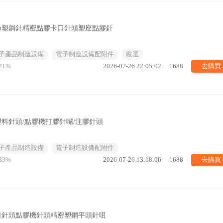
mm塑鋼針精密點膠卡口針頭塑座點膠針
子產品制造設備
電子制造設備配附件
嚴選
去購買
21%
2026-07-26 22:05:02
1688
塑料針頭/點膠機打膠針嘴/注膠針頭
子產品制造設備
電子制造設備配附件
去購買
33%
2026-07-26 13:18:06
1688
螺口針頭點膠機針頭精密塑鋼平頭針咀