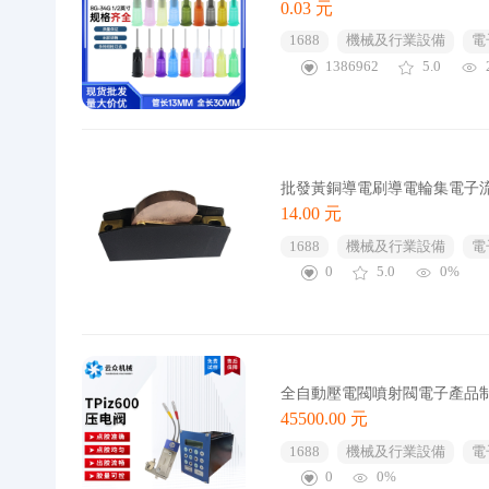
0.03 元
1688
機械及行業設備
電
1386962
5.0
批發黃銅導電刷導電輪集電子
14.00 元
1688
機械及行業設備
電
0
5.0
0%
全自動壓電閥噴射閥電子產品
45500.00 元
1688
機械及行業設備
電
0
0%