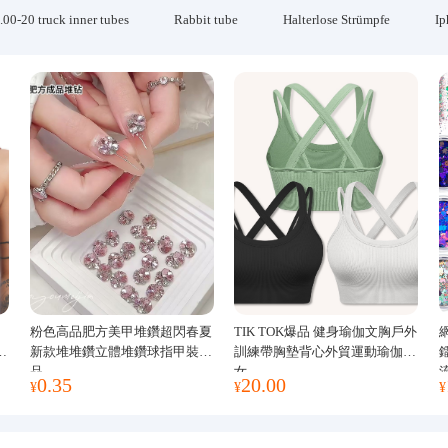
.00-20 truck inner tubes
Rabbit tube
Halterlose Strümpfe
Ip
粉色高品肥方美甲堆鑽超閃春夏
TIK TOK爆品 健身瑜伽文胸戶外
運
新款堆堆鑽立體堆鑽球指甲裝飾
訓練帶胸墊背心外貿運動瑜伽服
品
女
0.35
20.00
¥
¥
¥