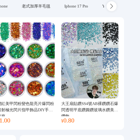
hone
老式加厚羊毛毯
Iphone 17 Pro
Yubikey
防火
網紅美甲閃粉變色龍亮片爆閃粉
大王扇貼鑽SS4號AB裸鑽鑽石爆
鐳射極光閃片指甲飾品DIY手工
閃透明平底鑽圓鑽玻璃水鑽美甲
流麻
鑽飾
1.00
0.80
¥