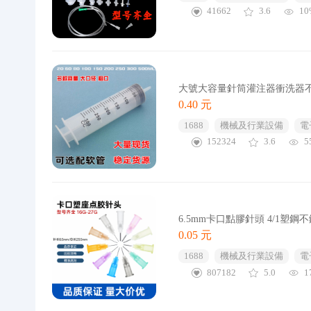
41662
3.6
10
大號大容量針筒灌注器衝洗器不帶針6
0.40 元
1688
機械及行業設備
電
152324
3.6
5
6.5mm卡口點膠針頭 4/1塑
0.05 元
1688
機械及行業設備
電
807182
5.0
1