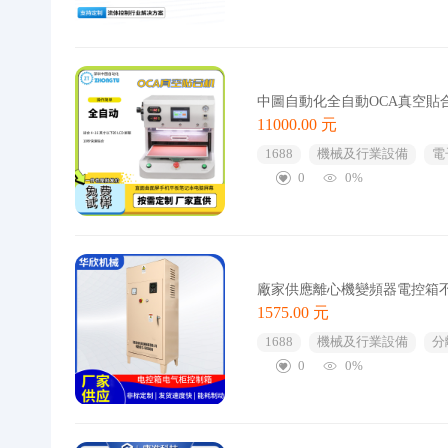
中圖自動化全自動OCA真空貼合
11000.00 元
1688
機械及行業設備
電
0
0%
廠家供應離心機變頻器電控箱
1575.00 元
1688
機械及行業設備
分
0
0%