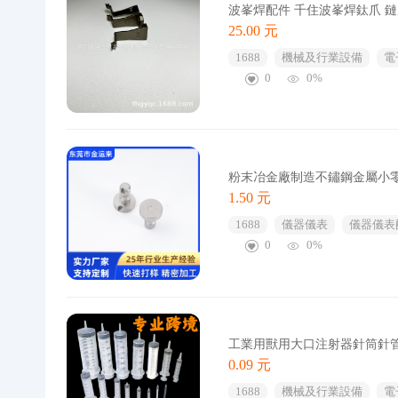
波峯焊配件 千住波峯焊鈦爪 
25.00 元
1688
機械及行業設備
電
0
0%
粉末冶金廠制造不鏽鋼金屬小
1.50 元
1688
儀器儀表
儀器儀表
0
0%
工業用獸用大口注射器針筒針
0.09 元
1688
機械及行業設備
電