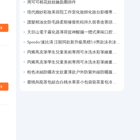
周可可棉花娃娃鑰匙圈掛件
現代婚紗彩妝美容院工作室化妝師化妝台影樓專業化妝師專用梳妝台
護髮精油女防毛躁柔順修復乾枯持久留香改善頭髮毛躁柔順劑神器
天目山電子霧化器薄荷提神醒腦一體式果味口腔噴霧吸入式戒煙神器
Speedo/速比濤 汪順同款新升級黑標5.0男款泳衣泳褲溫泉游泳套裝
丙烯馬克筆學生兒童美術專用可水洗水彩筆繪畫彩色塗鴉畫筆不透色可疊色防水手繪diy丙烯顏料筆水性填色筆
丙烯馬克筆學生兒童美術專用可水洗水彩筆繪畫彩色塗鴉畫筆不透色可疊色防水手繪diy丙烯顏料筆水性填色筆
粉色冰絲防曬衣女款夏薄款户外防紫外線防曬服修身緊身短外套上衣
蜜桃烏龍茶包組合白桃水果茶小包袋裝茶葉包冷泡茶泡水喝的東西