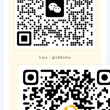
Line：@269trfre