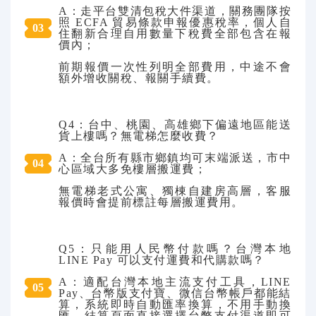
A：走平台雙清包稅大件渠道，關務團隊按
照 ECFA 貿易條款申報優惠稅率，個人自
0
3
住翻新合理自用數量下稅費全部包含在報
價內；
前期報價一次性列明全部費用，中途不會
額外增收關稅、報關手續費。
Q4：台中、桃園、高雄鄉下偏遠地區能送
貨上樓嗎？無電梯怎麼收費？
A：全台所有縣市鄉鎮均可末端派送，市中
0
4
心區域大多免樓層搬運費；
無電梯老式公寓、獨棟自建房高層，客服
報價時會提前標註每層搬運費用。
Q5：只能用人民幣付款嗎？台灣本地
LINE Pay 可以支付運費和代購款嗎？
A：適配台灣本地主流支付工具，LINE
0
5
Pay、台幣版支付寶、微信台幣帳戶都能結
算，系統即時自動匯率換算，不用手動換
匯，結算頁面直接選擇台幣支付渠道即可