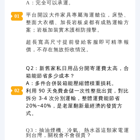
A：完全可以承運。
平台開設大件家具專屬海運艙位，床墊、
0
1
整面大衣櫃、加長岩板桌都有成熟運輸方
案；岩板加裝實木護框防撞擊。
超長寬高尺寸提前發給客服即可精準報
價，不存在無故拒收情況。
Q2：新舊家私日用品分開寄運費太高，合
箱能節省多少成本？
A：多件合併裝箱能壓縮體積重損耗。
利用 90 天免費倉儲一次性整批出貨，對比
0
2
拆分 3-4 次分別運輸，整體運費能節省
20%~40%，是老屋翻新最經濟的發貨方
式。
Q3：抽油煙機、冷氣、熱水器這類家電運
到台灣，關稅會不會很貴？