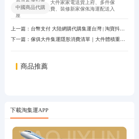
傢俱集運到臺、大件家家電送貨上府、多件傢
中國商品代購
俱合併集運省運費、裝修新家傢俬海運配送入
屋
上一篇：台幣支付 大陸網購代購集運台灣 | 淘寶抖音拼多多京東 1688 一站式直運
下一篇：傢俱大件集運隱形消費清單｜大件體積重、木架收費深坑彙總避坑指南
商品推薦
下載淘集運APP