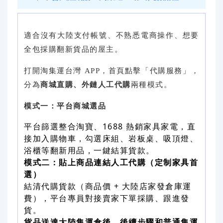
適合沒有大陸支付帳號、不熟悉電商操作、想要
全包採購翻新貨品的屋主。
打開淘集運台灣 APP，首頁點擊「代購服務」，
分為
商城直購、外鏈人工代購
兩種模式。
模式一：平台商城選品
平台篩選整合淘寶、1688 熱銷家具家電，直
接加入購物車，勾選床組、岩板桌、吸頂燈、
浴櫃等翻新用品，一鍵結算貨款。
模式二：貼上商品連結人工代購（定制家具首
選）
結清代購貨款（商品價 + 大陸店家發倉庫運
費），平台專員對接賣家下單採購、跟進發
貨。
貨品送達大陸集運倉後，後續步驟和普通集運