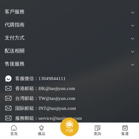
客戶服務
代購指南
支付方式
配送相關
售後服務
客服微信：13049844111
香港邮箱：HK@taojiyun.com
台湾邮箱：TW@taojiyun.com
国际邮箱：INT@taojiyun.com
服務郵箱：service@taojiyun.com
熱線電話：54271072 / 13049844111（每天，早8:30至晚
代購
首頁
爆品
查詢
集運
23:30）