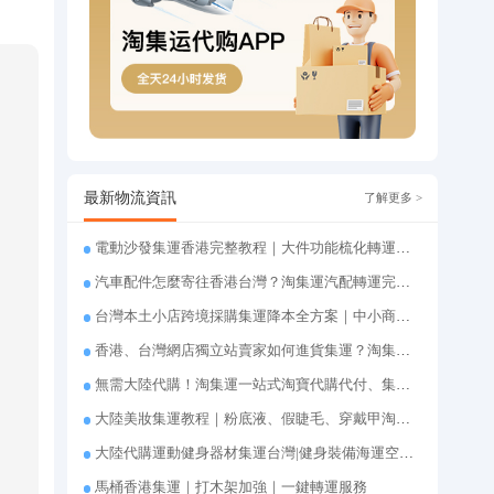
最新物流資訊
了解更多 >
電動沙發集運香港完整教程｜大件功能梳化轉運、打包清關上門派送
汽車配件怎麼寄往香港台灣？淘集運汽配轉運完整教程
台灣本土小店跨境採購集運降本全方案｜中小商家跨境物流優化攻略
香港、台灣網店獨立站賣家如何進貨集運？淘集運一站式採購轉運方案
無需大陸代購！淘集運一站式淘寶代購代付、集運轉運直達台灣
大陸美妝集運教程｜粉底液、假睫毛、穿戴甲淘集運香港台灣轉運&台灣代購完整指南
大陸代購運動健身器材集運台灣|健身裝備海運空運直送、送貨到府
馬桶香港集運｜打木架加強｜一鍵轉運服務