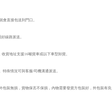
梯就會直接包送到門口。
通好線路派送。
收貨地址支援16噸貨車或以下車型卸貨。
。特殊情況可與客服/司機溝通派送。
外包裝無損，貨物保丟不保損，內物需要發貨方包裝好，外包裝有良