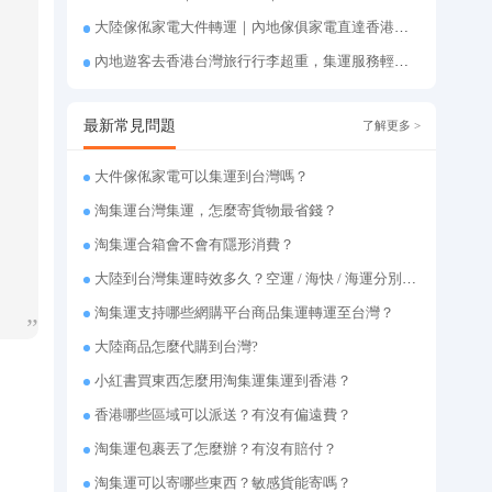
大陸傢俬家電大件轉運｜內地傢俱家電直達香港台灣送貨上府
內地遊客去香港台灣旅行行李超重，集運服務輕鬆解決搬運難題
最新常見問題
了解更多 >
大件傢俬家電可以集運到台灣嗎？
淘集運台灣集運，怎麼寄貨物最省錢？
淘集運合箱會不會有隱形消費？
大陸到台灣集運時效多久？空運 / 海快 / 海運分別幾天
淘集運支持哪些網購平台商品集運轉運至台灣？
大陸商品怎麼代購到台灣?
小紅書買東西怎麼用淘集運集運到香港？
香港哪些區域可以派送？有沒有偏遠費？
淘集運包裹丟了怎麼辦？有沒有賠付？
淘集運可以寄哪些東西？敏感貨能寄嗎？