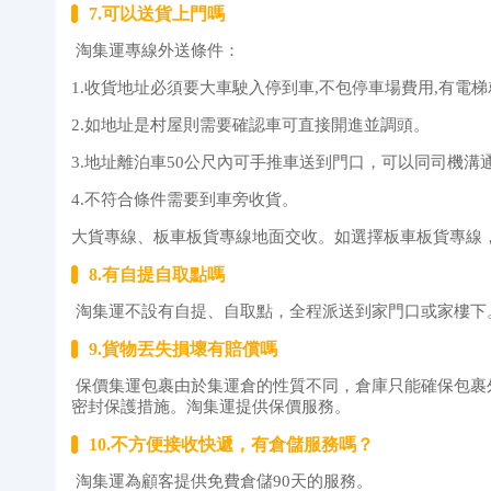
7.可以送貨上門嗎
淘集運專線外送條件：
1.收貨地址必須要大車駛入停到車,不包停車場費用,有電
2.如地址是村屋則需要確認車可直接開進並調頭。
3.地址離泊車50公尺內可手推車送到門口，可以同司機溝
4.不符合條件需要到車旁收貨。
大貨專線、板車板貨專線地面交收。如選擇板車板貨專線，
8.有自提自取點嗎
淘集運不設有自提、自取點，全程派送到家門口或家樓下
9.貨物丟失損壞有賠償嗎
保價集運包裹由於集運倉的性質不同，倉庫只能確保包裹
密封保護措施。淘集運提供保價服務。
10.不方便接收快遞，有倉儲服務嗎？
淘集運為顧客提供免費倉儲90天的服務。