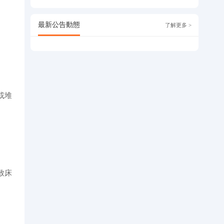
最新公告動態
了解更多 >
或堆
。
致床